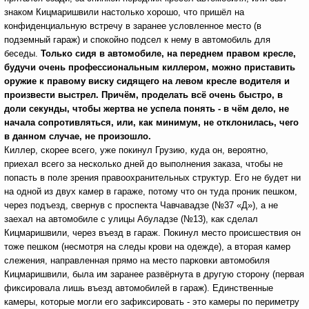
знаком Кицмаришвили настолько хорошо, что пришёл на
конфиденциальную встречу в заранее условленное место (в
подземный гараж) и спокойно подсел к нему в автомобиль для
беседы.
Только сидя в автомобиле, на переднем правом кресле,
будучи очень профессиональным киллером, можно приставить
оружие к правому виску сидящего на левом кресле водителя и
произвести выстрел. Причём, проделать всё очень быстро, в
доли секунды, чтобы жертва не успела понять - в чём дело, не
начала сопротивляться, или, как минимум, не отклонилась, чего
в данном случае, не произошло.
Киллер, скорее всего, уже покинул Грузию, куда он, вероятно,
приехал всего за несколько дней до выполнения заказа, чтобы не
попасть в поле зрения правоохранительных структур. Его не будет ни
на одной из двух камер в гараже, потому что он туда проник пешком,
через подъезд, свернув с проспекта Чавчавадзе (№37 «Д»), а не
заехал на автомобиле с улицы Абуладзе (№13), как сделал
Кицмаришвили, через въезд в гараж. Покинул место происшествия он
тоже пешком (несмотря на следы крови на одежде), а вторая камер
слежения, направленная прямо на место парковки автомобиля
Кицмаришвили, была им заранее развёрнута в другую сторону (первая
фиксировала лишь въезд автомобилей в гараж). Единственные
камеры, которые могли его зафиксировать - это камеры по периметру