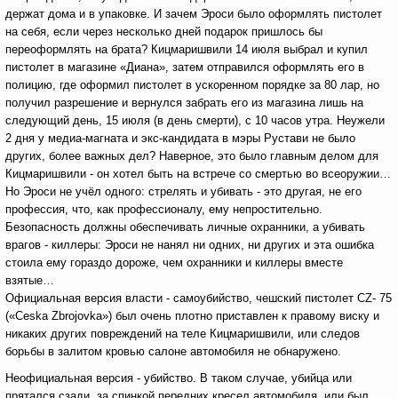
держат дома и в упаковке. И зачем Эроси было оформлять пистолет
на себя, если через несколько дней подарок пришлось бы
переоформлять на брата? Кицмаришвили 14 июля выбрал и купил
пистолет в магазине «Диана», затем отправился оформлять его в
полицию, где оформил пистолет в ускоренном порядке за 80 лар, но
получил разрешение и вернулся забрать его из магазина лишь на
следующий день, 15 июля (в день смерти), с 10 часов утра. Неужели
2 дня у медиа-магната и экс-кандидата в мэры Рустави не было
других, более важных дел? Наверное, это было главным делом для
Кицмаришвили - он хотел быть на встрече со смертью во всеоружии…
Но Эроси не учёл одного: стрелять и убивать - это другая, не его
профессия, что, как профессионалу, ему непростительно.
Безопасность должны обеспечивать личные охранники, а убивать
врагов - киллеры: Эроси не нанял ни одних, ни других и эта ошибка
стоила ему гораздо дороже, чем охранники и киллеры вместе
взятые…
Официальная версия власти - самоубийство, чешский пистолет CZ- 75
(«Ceska Zbrojovka») был очень плотно приставлен к правому виску и
никаких других повреждений на теле Кицмаришвили, или следов
борьбы в залитом кровью салоне автомобиля не обнаружено.
Неофициальная версия - убийство. В таком случае, убийца или
прятался сзади, за спинкой передних кресел автомобиля, или был