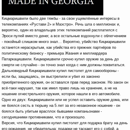
Кицмаришвили было две тяжбы - за свои ущемлённые интересы в
телекомпаниях «Рустави 2» и Маэстро». Речь шла о миллионах и,
вероятно, один из владельцев этих телекомпаний расплатился с
Эроси пулей вместо денег, а все остальные вздохнули с облегчением
- покойный слишком много знал… Вероятно, убийство Кицмаришвили
останется нераскрытым, как убийства его прежних партнёров по
политическому бизнесу - премьера Жвания и миллиардера
Патаркацишвили.
Кицмаришвили срочно купил оружие за день до
смерти не случайно - он точно знал когда с ним должны поквитаться.
Дальновидный Кицмаришвили купил пистолет для самообороны -
если бы, защищаясь, он выстрелили и убил из законно
приобретенного оружия, он оставался прав перед законом. Но закон он
всё-таки нарушил, так как имел право лишь на хранение, а не на
ношение огнестрельного оружия, которое нашли в его автомобиле.
Одно из двух: Кицмаришвили или не успел оставить оружие дома, или
не боялся сесть в тюрьму на 5 лет за его незаконное ношение - он
боялся быть убитым врасплох бывшими компаньонами -
сегодняшними противниками, что и произошло.
Версия, что Кицмаришвили купил пистолет для подарка брату на день
его рождения, не убедительна: подарки не таскают его с собой, а