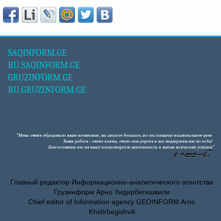
SAQINFORM.GE
RU.SAQINFORM.GE
GRUZINFORM.GE
RU.GRUZINFORM.GE
Главный редактор Информационно-аналитического агентства
Грузинформ Арно Хидирбегишвили
Chief editor of Information agency GEOINFORM Arno
Khidirbegishvili