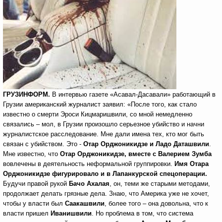
ГРУЗИНФОРМ.
В интервью газете «Асавал-Дасавали» работающий в
Грузии американский журналист заявил: «После того, как стало
известно о смерти Эроси Кицмаришвили, со мной немедленно
связались – мол, в Грузии произошло серьезное убийство и начни
журналистское расследование. Мне дали имена тех, кто мог быть
связан с убийством. Это -
Отар Орджоникидзе и Ладо Даташвили
.
Мне известно, что
Отар Орджоникидзе, вместе с Валерием Зумба
вовлечены в деятельность неформальной группировки.
Имя Отара
Орджоникидзе фигурировало и в Лапанкурской спецоперации.
Будучи правой рукой
Бачо Ахалая
, он, теми же старыми методами,
продолжает делать грязные дела. Знаю, что Америка уже не хочет,
чтобы у власти был
Саакашвили
, более того – она довольна, что к
власти пришел
Иванишвили
. Но проблема в том, что система