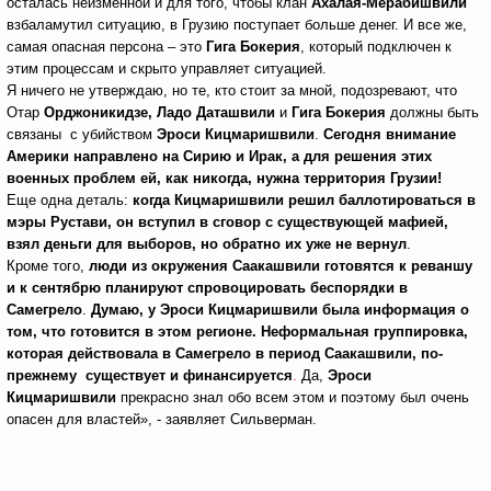
осталась неизменной и для того, чтобы клан
Ахалая-Мерабишвили
взбаламутил ситуацию, в Грузию поступает больше денег. И все же,
самая опасная персона – это
Гига Бокерия
, который подключен к
этим процессам и скрыто управляет ситуацией.
Я ничего не утверждаю, но те, кто стоит за мной, подозревают, что
Отар
Орджоникидзе, Ладо Даташвили
и
Гига Бокерия
должны быть
связаны с убийством
Эроси Кицмаришвили
.
Сегодня внимание
Америки направлено на Сирию и Ирак, а для решения этих
военных проблем ей, как никогда, нужна территория Грузии!
Еще одна деталь:
когда Кицмаришвили решил баллотироваться в
мэры Рустави, он вступил в сговор с существующей мафией,
взял деньги для выборов, но обратно их уже не вернул
.
Кроме того,
люди из окружения Саакашвили готовятся к реваншу
и к сентябрю планируют спровоцировать беспорядки в
Самегрело
.
Думаю, у Эроси Кицмаришвили была информация о
том, что готовится в этом регионе. Неформальная группировка,
которая действовала в Самегрело в период Саакашвили, по-
прежнему существует и финансируется
.
Да,
Эроси
Кицмаришвили
прекрасно знал обо всем этом и поэтому был очень
опасен для властей», - заявляет Сильверман.