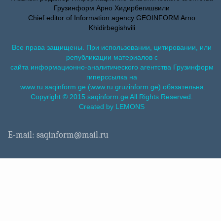
Грузинформ Арно Хидирбегишвили
Chief editor of Information agency GEOINFORM Arno
Khidirbegishvili
Все права защищены. При использовании, цитировании, или
републикации материалов с
сайта информационно-аналитического агентства Грузинформ
гиперссылка на
www.ru.saqinform.ge (www.ru.gruzinform.ge) обязательна.
Copyright © 2015 saqinform.ge All Rights Reserved.
Created by LEMONS
E-mail: saqinform@mail.ru