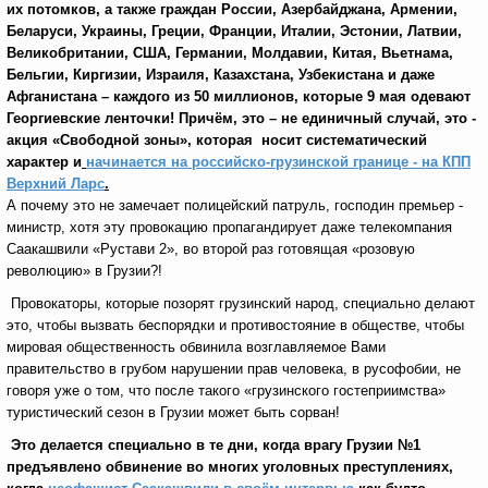
их потомков, а также граждан России, Азербайджана, Армении,
Беларуси, Украины, Греции, Франции, Италии, Эстонии, Латвии,
Великобритании, США, Германии, Молдавии, Китая, Вьетнама,
Бельгии, Киргизии, Израиля, Казахстана, Узбекистана и даже
Афганистана – каждого из 50 миллионов, которые 9 мая одевают
Георгиевские ленточки! Причём, это – не единичный случай, это -
акция «Свободной зоны», которая носит систематический
характер и
начинается на российско-грузинской границе - на КПП
Верхний Ларс
.
А почему это не замечает полицейский патруль, господин премьер -
министр, хотя эту провокацию пропагандирует даже телекомпания
Саакашвили «Рустави 2», во второй раз готовящая «розовую
революцию» в Грузии?!
Провокаторы, которые позорят грузинский народ, специально делают
это, чтобы вызвать беспорядки и противостояние в обществе, чтобы
мировая общественность обвинила возглавляемое Вами
правительство в грубом нарушении прав человека, в русофобии, не
говоря уже о том, что после такого «грузинского гостеприимства»
туристический сезон в Грузии может быть сорван!
Это делается специально в те дни, когда врагу Грузии №1
предъявлено обвинение во многих уголовных преступлениях,