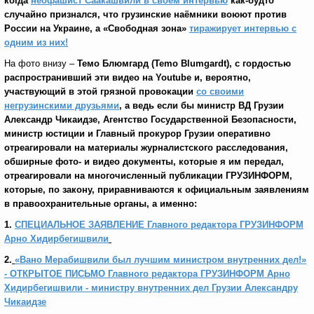
когда
неофашист Саакашвили в своём интервью
как-будто
случайно признался, что грузинские наёмники воюют против
России на Украине, а «Свободная зона»
тиражирует интервью с
одним из них!
На фото внизу –
Темо Блюмгард (
Temo Blumgardt
), с гордостью
распространивший эти видео на
Y
outube и, вероятно,
участвующий в этой грязной провокации
со своими
негрузинскими друзьями
, а ведь если бы министр ВД Грузии
Александр Чикаидзе, Агентство Государственной Безопасности,
министр юстиции и Главный прокурор Грузии оперативно
отреагировали на материалы журналистского расследования,
обширные фото- и видео документы, которые я им передал,
отреагировали на многочисленный публикации ГРУЗИНФОРМ,
которые, по закону, приравниваются к официальным заявлениям
в правоохранительные органы, а именно:
1.
СПЕЦИАЛЬНОЕ ЗАЯВЛЕНИЕ Главного редактора ГРУЗИНФОРМ
Арно Хидирбегишвили
2.
«Вано Мерабишвили был лучшим министром внутренних дел!»
- ОТКРЫТОЕ ПИСЬМО Главного редактора ГРУЗИНФОРМ Арно
Хидирбегишвили - министру внутренних дел Грузии Александру
Чикаидзе