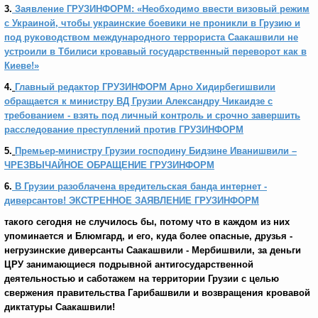
3.
Заявление ГРУЗИНФОРМ: «Необходимо ввести визовый режим
с Украиной, чтобы украинские боевики не проникли в Грузию и
под руководством международного террориста Саакашвили не
устроили в Тбилиси кровавый государственный переворот как в
Киеве!»
4.
Главный редактор ГРУЗИНФОРМ Арно Хидирбегишвили
обращается к министру ВД Грузии Александру Чикаидзе с
требованием - взять под личный контроль и срочно завершить
расследование преступлений против ГРУЗИНФОРМ
5.
Премьер-министру Грузии господину Бидзине Иванишвили –
ЧРЕЗВЫЧАЙНОЕ ОБРАЩЕНИЕ ГРУЗИНФОРМ
6.
В Грузии разоблачена вредительская банда интернет -
диверсантов! ЭКСТРЕННОЕ ЗАЯВЛЕНИЕ ГРУЗИНФОРМ
такого сегодня не случилось бы, потому что в каждом из них
упоминается и Блюмгард, и его, куда более опасные, друзья -
негрузинские диверсанты Саакашвили - Мербишвили, за деньги
ЦРУ занимающиеся подрывной антигосударственной
деятельностью и саботажем на территории Грузии с целью
свержения правительства Гарибашвили и возвращения кровавой
диктатуры Саакашвили!