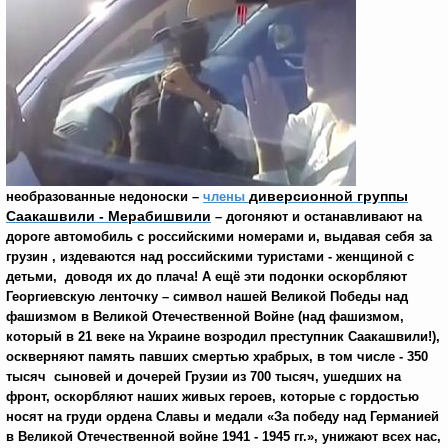
диверсионной группы
необразованные недоноски
–
члены
Саакашвили - Мерабишвили
– догоняют и останавливают на
дороге автомобиль с российскими номерами и, выдавая себя за
грузин , издеваются над российскими туристами - женщиной с
детьми, доводя их до плача! А ещё эти подонки оскорбляют
Георгиевскую ленточку – символ нашей Великой Победы над
фашизмом в Великой Отечественной Войне (над фашизмом,
который в 21 веке на Украине возродил преступник Саакашвили!),
оскверняют память павших смертью храбрых, в том числе - 350
тысяч сыновей и дочерей Грузии из 700 тысяч, ушедших на
фронт, оскорбляют наших живых героев, которые с гордостью
носят на груди ордена Славы и медали «За победу над Германией
в Великой Отечественной войне 1941 - 1945 гг.», унижают всех нас,