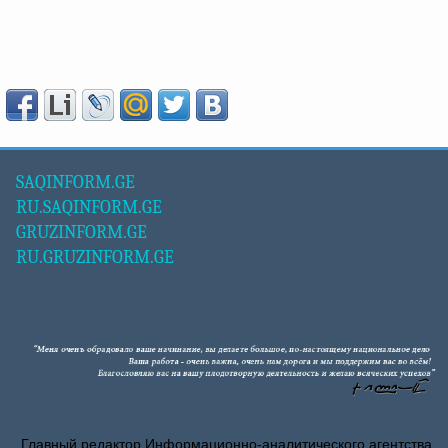
SAQINFORM.GE
RU.SAQINFORM.GE
GRUZINFORM.GE
RU.GRUZINFORM.GE
Главный редактор Информационно-аналитического агентства