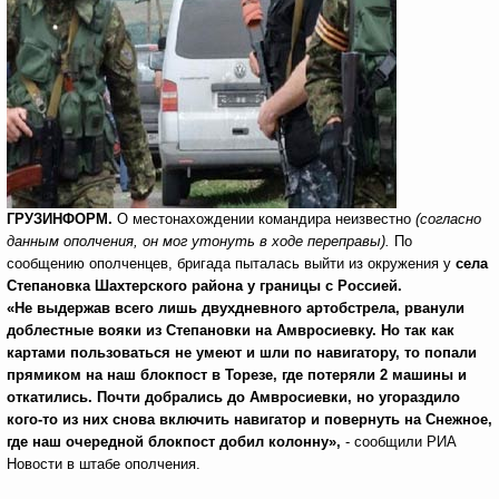
ГРУЗИНФОРМ.
О местонахождении командира неизвестно
(согласно
данным ополчения, он мог утонуть в ходе переправы).
По
сообщению ополченцев, бригада пыталась выйти из окружения у
села
Степановка Шахтерского района у границы с Россией.
«Не выдержав всего лишь двухдневного артобстрела, рванули
доблестные вояки из Степановки на Амвросиевку. Но так как
картами пользоваться не умеют и шли по навигатору, то попали
прямиком на наш блокпост в Торезе, где потеряли 2 машины и
откатились. Почти добрались до Амвросиевки, но угораздило
кого-то из них снова включить навигатор и повернуть на Снежное,
где наш очередной блокпост добил колонну»,
- сообщили РИА
Новости в штабе ополчения.