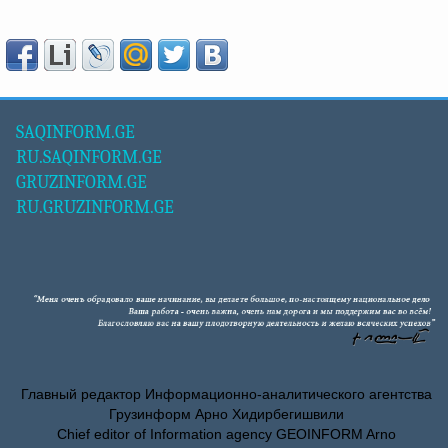
SAQINFORM.GE
RU.SAQINFORM.GE
GRUZINFORM.GE
RU.GRUZINFORM.GE
Главный редактор Информационно-аналитического агентства
Грузинформ Арно Хидирбегишвили
Chief editor of Information agency GEOINFORM Arno