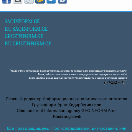
SAQINFORM.GE
RU.SAQINFORM.GE
GRUZINFORM.GE
RU.GRUZINFORM.GE
Главный редактор Информационно-аналитического агентства
Грузинформ Арно Хидирбегишвили
Chief editor of Information agency GEOINFORM Arno
Khidirbegishvili
Все права защищены. При использовании, цитировании, или