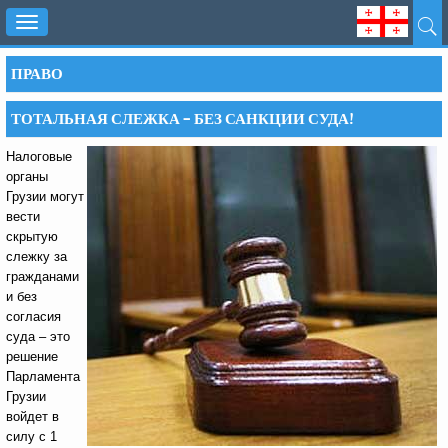
Toggle
navigation
ПРАВО
ТОТАЛЬНАЯ СЛЕЖКА – БЕЗ САНКЦИИ СУДА!
Налоговые
органы
Грузии могут
вести
скрытую
слежку за
гражданами
и без
согласия
суда – это
решение
Парламента
Грузии
войдет в
силу с 1