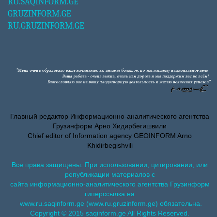
RU.SAQINFORM.GE
GRUZINFORM.GE
RU.GRUZINFORM.GE
Главный редактор Информационно-аналитического агентства
Грузинформ Арно Хидирбегишвили
Chief editor of Information agency GEOINFORM Arno
Khidirbegishvili
Все права защищены. При использовании, цитировании, или
републикации материалов с
сайта информационно-аналитического агентства Грузинформ
гиперссылка на
www.ru.saqinform.ge (www.ru.gruzinform.ge) обязательна.
Copyright © 2015 saqinform.ge All Rights Reserved.