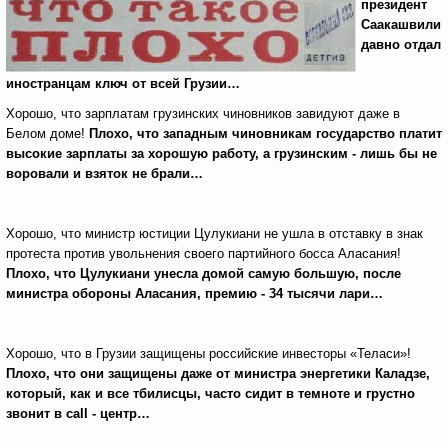
президент
Саакашвили
давно отдал
иностранцам ключ от всей Грузии…
Хорошо, что зарплатам грузинских чиновников завидуют даже в
Белом доме!
Плохо, что западным чиновникам государство платит
высокие зарплаты за хорошую работу, а грузинским - лишь бы не
воровали и взяток не брали…
Хорошо, что министр юстиции Цулукиани не ушла в отставку в знак
протеста против увольнения своего партийного босса Аласания!
Плохо, что Цулукиани унесла домой самую большую, после
министра обороны Аласания, премию - 34 тысячи лари…
Хорошо, что в Грузии защищены российские инвесторы «Теласи»!
Плохо, что они защищены даже от министра энергетики Каладзе,
который, как и все тбилисцы, часто сидит в темноте и грустно
звонит в
call
- центр…