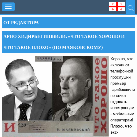
Toggle
navigation
ОТ РЕДАКТОРА
АРНО ХИДИРБЕГИШВИЛИ: «ЧТО ТАКОЕ ХОРОШО И
ЧТО ТАКОЕ ПЛОХО» (ПО МАЯКОВСКОМУ)
Хорошо, что
«ключ» от
телефонной
прослушки
премьер
Гарибашвили
не хочет
отдавать
иностранцам
- мобильным
операторам!
Плохо, что
экс-