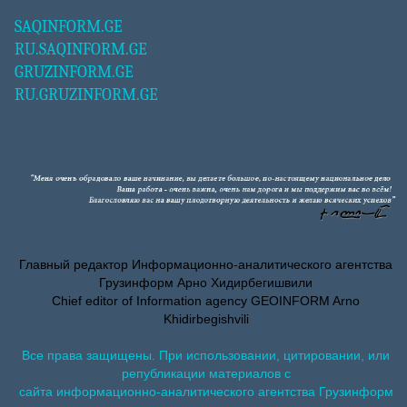
SAQINFORM.GE
RU.SAQINFORM.GE
GRUZINFORM.GE
RU.GRUZINFORM.GE
Главный редактор Информационно-аналитического агентства
Грузинформ Арно Хидирбегишвили
Chief editor of Information agency GEOINFORM Arno
Khidirbegishvili
Все права защищены. При использовании, цитировании, или
републикации материалов с
сайта информационно-аналитического агентства Грузинформ