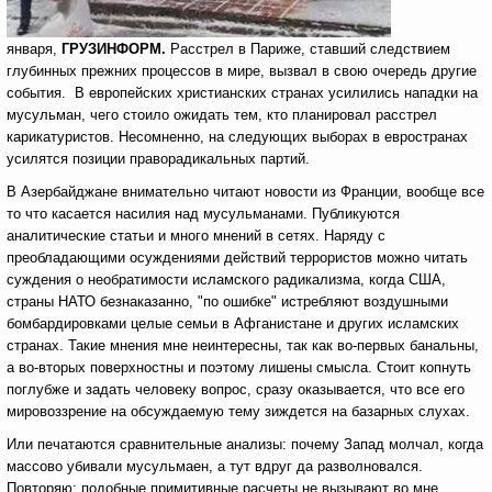
января,
ГРУЗИНФОРМ.
Расстрел в Париже, ставший следствием
глубинных прежних процессов в мире, вызвал в свою очередь другие
события. В европейских христианских странах усилились нападки на
мусульман, чего стоило ожидать тем, кто планировал расстрел
карикатуристов. Несомненно, на следующих выборах в евространах
усилятся позиции праворадикальных партий.
В Азербайджане внимательно читают новости из Франции, вообще все
то что касается насилия над мусульманами. Публикуются
аналитические статьи и много мнений в сетях. Наряду с
преобладающими осуждениями действий террористов можно читать
суждения о необратимости исламского радикализма, когда США,
страны НАТО безнаказанно, "по ошибке" истребляют воздушными
бомбардировками целые семьи в Афганистане и других исламских
странах. Такие мнения мне неинтересны, так как во-первых банальны,
а во-вторых поверхностны и поэтому лишены смысла. Стоит копнуть
поглубже и задать человеку вопрос, сразу оказывается, что все его
мировоззрение на обсуждаемую тему зиждется на базарных слухах.
Или печатаются сравнительные анализы: почему Запад молчал, когда
массово убивали мусульмаен, а тут вдруг да разволновался.
Повторяю: подобные примитивные расчеты не вызывают во мне