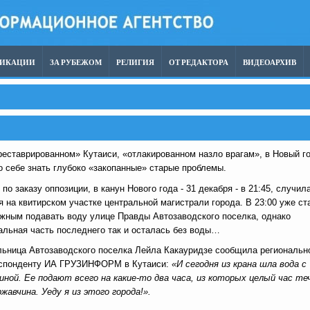
ЛИКАЦИИ
ЗА РУБЕЖОМ
РЕЛИГИЯ
ОТ РЕДАКТОРА
ВИДЕОАРХИВ
реставрированном» Кутаиси, «отлакированном назло врагам», в Новый г
о себе знать глубоко «закопанные» старые проблемы.
 по заказу оппозиции, в канун Нового года - 31 декабря - в 21:45, случил
я на квитирском участке центральной магистрали города. В 23:00 уже ст
жным подавать воду улице Правды Автозаводского поселка, однако
альная часть последнего так и осталась без воды…
ьница Автозаводского поселка Лейла Какауридзе сообщила региональн
спонденту ИА ГРУЗИНФОРМ в Кутаиси:
«И сегодня из крана шла вода с
иной. Ее подают всего на какие-то два часа, из которых целый час т
ржавчина. Уеду я из этого города!».