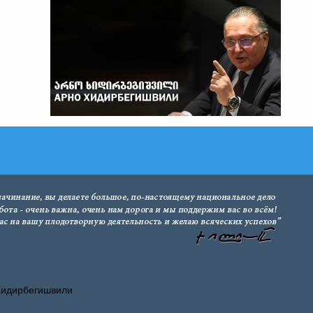
Хидирбегишвили