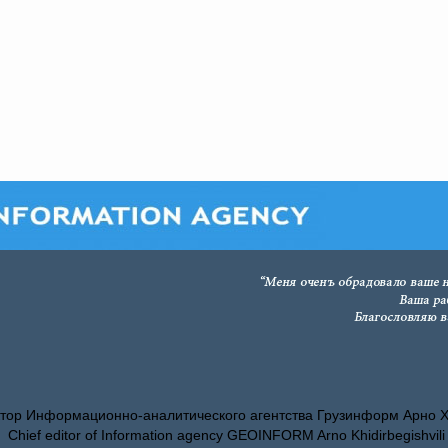
тор Информационно-аналитического агентства Грузинформ Арно 
Chief editor of Information agency GEOINFORM Arno Khidirbegishvili