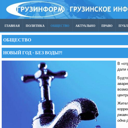
ГЛАВНАЯ
ПОЛИТИКА
ОБЩЕСТВО
АКТУАЛЬНО
ПРАВО
ПУБ
ОБЩЕСТВО
НОВЫЙ ГОД - БЕЗ ВОДЫ?!
В «от
дали 
Будто
авари
возмо
центр
Жител
корре
ржавч
одна 