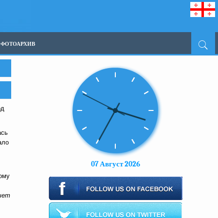
ФОТОАРХИВ
од
ась
ало
07 Август 2026
ому
ечет