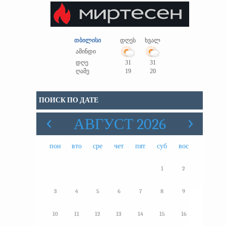
თბილისი
დღეს
ხვალ
ამინდი
დღე
31
31
ღამე
19
20
ПОИСК ПО ДАТЕ
АВГУСТ 2026
пон
вто
сре
чет
пят
суб
вос
1
2
3
4
5
6
7
8
9
10
11
12
13
14
15
16