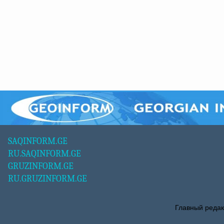
SAQINFORM.GE
RU.SAQINFORM.GE
GRUZINFORM.GE
RU.GRUZINFORM.GE
Главный редак