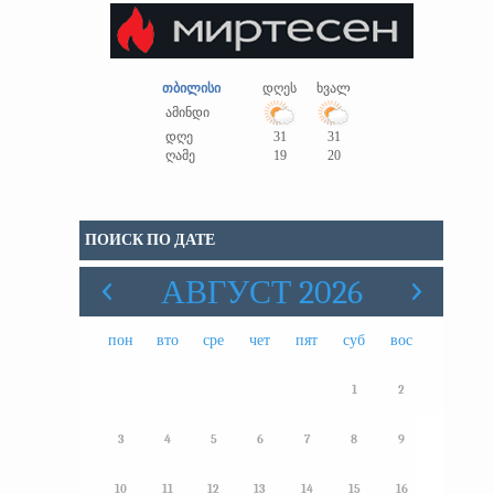
თბილისი
დღეს
ხვალ
ამინდი
დღე
31
31
ღამე
19
20
ПОИСК ПО ДАТЕ
АВГУСТ 2026
пон
вто
сре
чет
пят
суб
вос
1
2
3
4
5
6
7
8
9
10
11
12
13
14
15
16