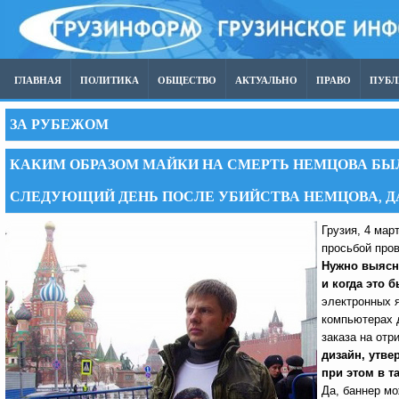
ГЛАВНАЯ
ПОЛИТИКА
ОБЩЕСТВО
АКТУАЛЬНО
ПРАВО
ПУБ
ЗА РУБЕЖОМ
КАКИМ ОБРАЗОМ МАЙКИ НА СМЕРТЬ НЕМЦОВА БЫ
СЛЕДУЮЩИЙ ДЕНЬ ПОСЛЕ УБИЙСТВА НЕМЦОВА, ДА
Грузия, 4 мар
просьбой про
Нужно выясни
и когда это 
электронных 
компьютерах 
заказа на отр
дизайн, утве
при этом в т
Да, баннер мо