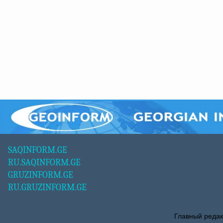
SAQINFORM.GE
RU.SAQINFORM.GE
GRUZINFORM.GE
RU.GRUZINFORM.GE
Главный редак