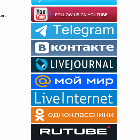
ю -
ь