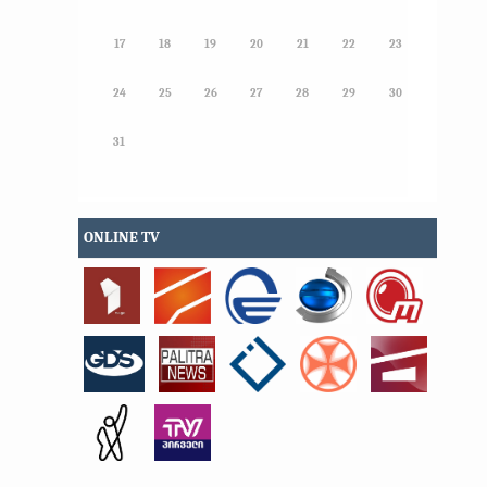
17
18
19
20
21
22
23
24
25
26
27
28
29
30
31
ONLINE TV