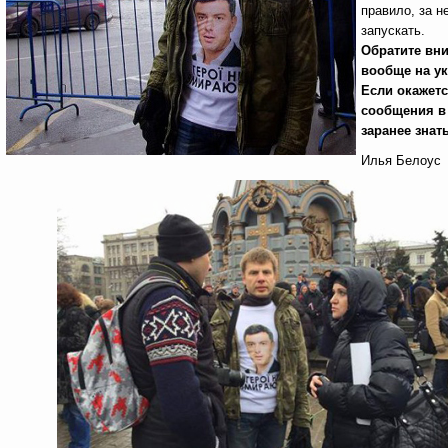
правило, за н
запускать.
Обратите вни
вообще на у
Если окажетс
сообщения в 
заранее знат
Илья Белоус