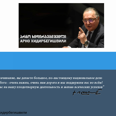
Хидирбегишвили