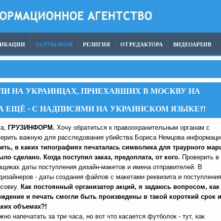
ЛИКАЦИИ
ЗА РУБЕЖОМ
РЕЛИГИЯ
ОТ РЕДАКТОРА
ВИДЕОАРХИВ
ЛИ НА УКРАИНЦАХ, ПРИЕХАВШИХ В МОСКВУ НА
 ЕЩЁ - С НАДПИСЯМИ НА УКРАИНСКОМ ЯЗЫКЕ?!
та,
ГРУЗИНФОРМ.
Хочу обратиться к правоохранительным органам с
верить важную для расследования убийства Бориса Немцова информаци
ть, в каких типографиях печаталась символика для траурного мар
было сделано. Когда поступил заказ, предоплата, от кого.
Проверить в
ящиках даты поступления дизайн-макетов и имена отправителей. В
дизайнеров - даты создания файлов с макетами реквизита и поступлени
исовку.
Как постоянный организатор акций, я задаюсь вопросом, как
рждение и печать смогли быть произведены в такой короткий срок 
аких объемах?!
жно напечатать за три часа, но вот что касается футболок - тут, как