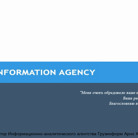
тор Информационно-аналитического агентства Грузинформ Арно 