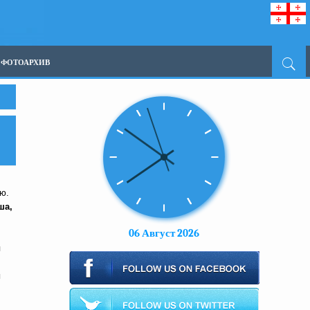
ФОТОАРХИВ
ю.
ша,
06 Август 2026
я
и