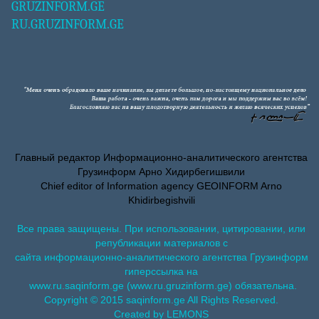
GRUZINFORM.GE
RU.GRUZINFORM.GE
Главный редактор Информационно-аналитического агентства
Грузинформ Арно Хидирбегишвили
Chief editor of Information agency GEOINFORM Arno
Khidirbegishvili
Все права защищены. При использовании, цитировании, или
републикации материалов с
сайта информационно-аналитического агентства Грузинформ
гиперссылка на
www.ru.saqinform.ge (www.ru.gruzinform.ge) обязательна.
Copyright © 2015 saqinform.ge All Rights Reserved.
Created by LEMONS