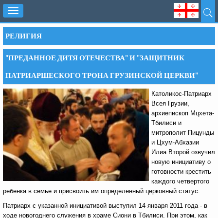
Toggle
navigation
РЕЛИГИЯ
"ПРЕДАННОЕ ДИТЯ ОТЕЧЕСТВА" И "ЗАЩИТНИК
ПАТРИАРШЕСКОГО ТРОНА ГРУЗИНСКОЙ ЦЕРКВИ"
Католикос-Патриарх
Всея Грузии,
архиепископ Мцхета-
Тбилиси и
митрополит Пицунды
и Цхум-Абхазии
Илиа Второй озвучил
новую инициативу о
готовности крестить
каждого четвертого
ребенка в семье и присвоить им определенный церковный статус.
Патриарх с указанной инициативой выступил 14 января 2011 года - в
ходе новогоднего служения в храме Сиони в Тбилиси. При этом, как