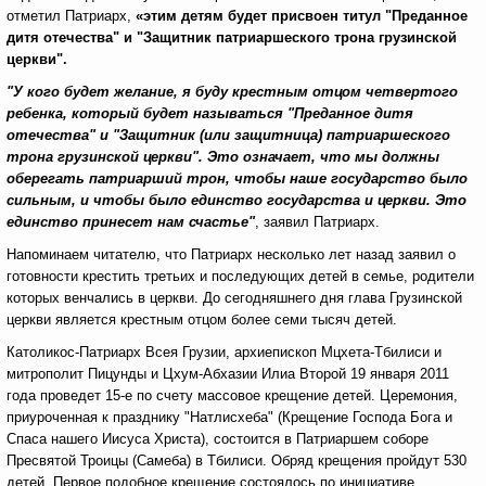
отметил Патриарх,
«этим детям будет присвоен титул "Преданное
дитя отечества" и "Защитник патриаршеского трона грузинской
церкви".
"У кого будет желание, я буду крестным отцом четвертого
ребенка, который будет называться "Преданное дитя
отечества" и "Защитник (или защитница) патриаршеского
трона грузинской церкви". Это означает, что мы должны
оберегать патриарший трон, чтобы наше государство было
сильным, и чтобы было единство государства и церкви. Это
единство принесет нам счастье"
, заявил Патриарх.
Напоминаем читателю, что Патриарх несколько лет назад заявил о
готовности крестить третьих и последующих детей в семье, родители
которых венчались в церкви. До сегодняшнего дня глава Грузинской
церкви является крестным отцом более семи тысяч детей.
Католикос-Патриарх Всея Грузии, архиепископ Мцхета-Тбилиси и
митрополит Пицунды и Цхум-Абхазии Илиа Второй 19 января 2011
года проведет 15-е по счету массовое крещение детей. Церемония,
приуроченная к празднику "Натлисхеба" (Крещение Господа Бога и
Спаса нашего Иисуса Христа), состоится в Патриаршем соборе
Пресвятой Троицы (Самеба) в Тбилиси. Обряд крещения пройдут 530
детей. Первое подобное крещение состоялось по инициативе