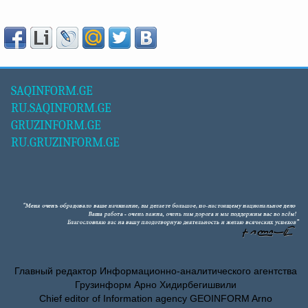
SAQINFORM.GE
RU.SAQINFORM.GE
GRUZINFORM.GE
RU.GRUZINFORM.GE
Главный редактор Информационно-аналитического агентства
Грузинформ Арно Хидирбегишвили
Chief editor of Information agency GEOINFORM Arno