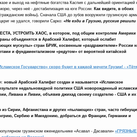
казе и выход на нефтяные богатства Каспия с дальнейшей ориентацией 
орю, через неё - дестабилизация на юге России.
Как видите, в обоих
(гражданские войны)
.
Сначала США до зубов вооружили грузинскую арм
цкриг не удался, говорили Сарко:
«Не езди в Грузию, русские решили
А, УСТРОИТЬ ХАОС, в котором, под общим контролем
Америки
траны объединятся в Арабский Халифат, который ослабит
ающих мускулы» стран БРИК, косвенным «раздражителем» России н
етами и фундаментализмом «редутом» от вероятной китайской
Исламское Государство» скоро будет в каждой мечети Грузии! - «Тёт
я:
новый Арабский Халифат создан и называется «Исламское
результате недальновидной политики США новорожденный исламск
рии, Ливана и Ливии, объявив джихад своему создателю - США и их
в из Сирии, Афганистана и других «пылающих» стран, часто гибнущи
Венгрию, Сербию и Македонию, добраться до Франции, Германии и
популярном грузинском еженедельнике «Асавал - Дасавали»
«ГРЯЗНЫЕ