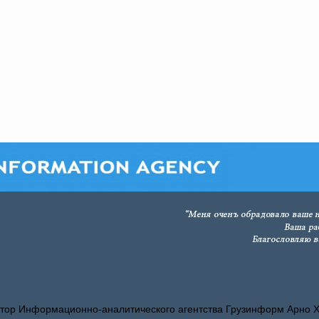
тор Информационно-аналитического агентства Грузинформ Арно 