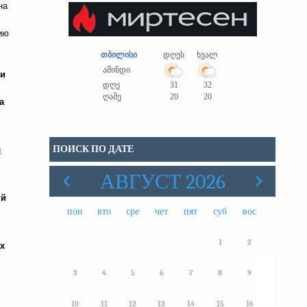
на
ию
თბილისი
დღეს
ხვალ
ამინდი
 и
დღე
31
32
ღამე
20
20
а
ПОИСК ПО ДАТЕ
я
АВГУСТ 2026
ий
пон
вто
сре
чет
пят
суб
вос
1
2
х
3
4
5
6
7
8
9
10
11
12
13
14
15
16