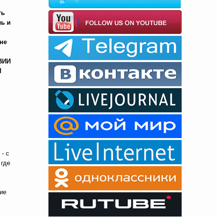
ть
ль и
 не
ВИИ
М
 - с
 где
ие