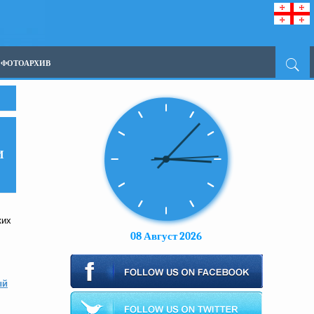
ФОТОАРХИВ
И
ких
08 Август 2026
ый