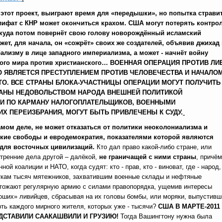
этот проект, выиграют время для «передышки», но попытка страви
ифат с КНР может окончиться крахом. США могут потерять контро
 куда потом повернёт свою голову новорождённый исламский
жет, для начала, он «сожрёт» своих же создателей, объявив джихад
бализму в лице западного империализма, а может - начнёт войну
ого мира против христианского…
ВОЕННАЯ ОПЕРАЦИЯ ПРОТИВ ЛИ
 ЯВЛЯЕТСЯ ПРЕСТУПЛЕНИЕМ ПРОТИВ ЧЕЛОВЕЧЕСТВА И НАЧАЛО
ТО
.
ВСЕ СТРАНЫ БЛОКА-УЧАСТНИЦЫ ОПЕРАЦИИ МОГУТ ПОЛУЧИТЬ
ЗВАНЫ НЕДОВОЛЬСТВОМ НАРОДА ВНЕШНЕЙ ПОЛИТИКОЙ
И ПО КАРМАНУ НАЛОГОПЛАТЕЛЬЩИКОВ, ВОЕННЫМИ
ИХ ПЕРЕИЗБРАНИЯ, МОГУТ БЫТЬ ПРИВЛЕЧЕНЫ К СУДУ.
амом деле, не может отказаться от политики неоколониализма и
ские свободы и евродемократия, показателями которой являются
 для восточных цивилизаций.
Кто дал право какой-либо стране, или
утренние дела другой – далёкой,
не граничащей с ними страны
, причём
 коалиции и НАТО, когда судят: кто - прав, кто - виноват, где - народ,
ткам тысяч мятежников, захватившим военные склады и нефтяные
чтожают регулярную армию с силами правопорядка, ущемив интересы
оших» ливийцев, сбрасывая на их головы бомбы, или моряки, выпустивш
рть каждого мирного жителя, которых уже - тысячи?
США В МАРТЕ-2011
ПОДСТАВИЛИ СААКАШВИЛИ И ГРУЗИЮ!
Тогда Вашингтону нужна была