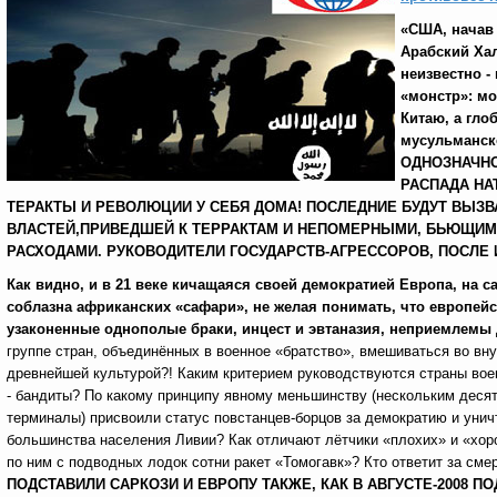
«США, начав 
Арабский Хал
неизвестно -
«монстр»: мо
Китаю, а гло
мусульманск
ОДНОЗНАЧНО
РАСПАДА НА
ТЕРАКТЫ И РЕВОЛЮЦИИ У СЕБЯ ДОМА! ПОСЛЕДНИЕ БУДУТ ВЫ
ВЛАСТЕЙ,ПРИВЕДШЕЙ К ТЕРРАКТАМ И НЕПОМЕРНЫМИ, БЬЮЩИМ
РАСХОДАМИ. РУКОВОДИТЕЛИ ГОСУДАРСТВ-АГРЕССОРОВ, ПОСЛЕ 
Как видно, и в 21 веке кичащаяся своей демократией Европа, на с
соблазна африканских «сафари», не желая понимать, что европей
узаконенные однополые браки, инцест и эвтаназия, неприемлемы
группе стран, объединённых в военное «братство», вмешиваться во вн
древнейшей культурой?! Каким критерием руководствуются страны военной
- бандиты? По какому принципу явному меньшинству (нескольким деся
терминалы) присвоили статус повстанцев-борцов за демократию и уни
большинства населения Ливии? Как отличают лётчики «плохих» и «хор
по ним с подводных лодок сотни ракет «Томогавк»? Кто ответит за сме
ПОДСТАВИЛИ САРКОЗИ И ЕВРОПУ ТАКЖЕ, КАК В АВГУСТЕ-2008 