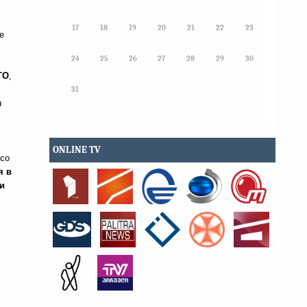
17
18
19
20
21
22
23
е
24
25
26
27
28
29
30
ТО
,
31
н
ONLINE TV
со
я в
и