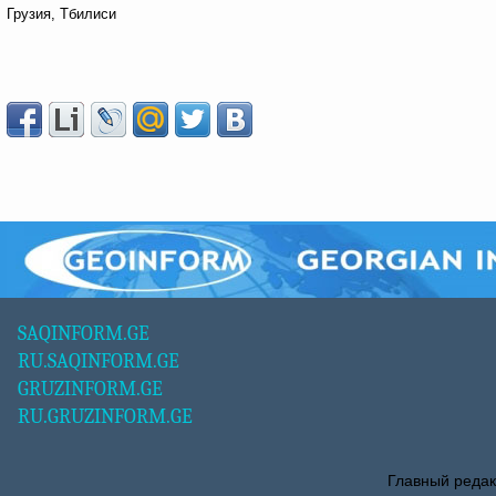
Грузия, Тбилиси
SAQINFORM.GE
RU.SAQINFORM.GE
GRUZINFORM.GE
RU.GRUZINFORM.GE
Главный редак