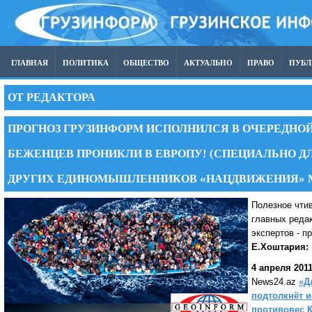
ГЛАВНАЯ
ПОЛИТИКА
ОБЩЕСТВО
АКТУАЛЬНО
ПРАВО
ПУБ
ОТ РЕДАКТОРА
ПРОГНОЗ ГРУЗИНФОРМ ИСПОЛНИЛСЯ В ОЧЕРЕДНОЙ Р
БЕЖЕНЦЕВ ПРОНИКЛИ В ЕВРОПУ! (СПЕЦИАЛЬНО ДЛ
ДРУГИХ ЕДИНОМЫШЛЕННИКОВ «НАЦДВИЖЕНИЯ» 
Полезное чти
главных редак
экспертов - 
Е.Хоштария:
4 апреля 2011
News24.az
«Д
подтолкнёт 
противовес 