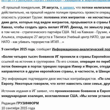
ИГРЫ ГРУЗИНСКИХ ПОЛИТТИКИНОВ» - Хидашели и Маргвелашвили 
«В прошлый понедельник,
24 августа,
я заявил
,
что
потоки нелегалов
действительно, на прошлой неделе полиции пришлось провести операц
опасность угрожает Грузии:
половина этих мигрантов - не несчастны
даже дети, которые под видом мигрантов, прорываются в страны 
Кавказ, чтобы создать здесь вилаят ИГИЛ.
Джихад, по замыслу рад
в том числе - стратегического партнёра США №1 на Кавказе - Грузию,
Альянса, открывшую 27 августа в Тбилиси Учебный центр НАТО, где ам
НАТО - как убивать террористов ИГИЛ…»
9 сентября 2015 года
,
сообщает
Информационно-аналитический пор
«
Более четырех тысяч боевиков ИГ проникли в страны Европейско
ссылкой на источник в группировке. По его словам,
операция по переб
поток беженцев в портах турецких городов Измир и Мерсин, откуд
направляются в другие европейские страны, в частности, в Швец
Эту информацию подтвердили двое местных контрабандистов.
«По сло
Европу. Некоторые говорили, что хотят навестить свои семьи, друг
Источник издания в ИГ заявил, что
проникновение боевиков в Европу
международная коалиция, возглавляемая США. «Мы хотим установи
Редакция
ГРУЗИНФОРМ
10 сентября 2015 года