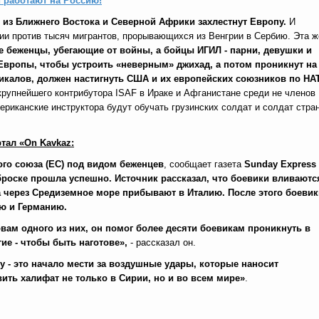
работают на Россию!
 из Ближнего Востока и Северной Африки захлестнут Европу.
И
ии против тысяч мигрантов, прорывающихся из Венгрии в Сербию.
Эта ж
е беженцы, убегающие от войны, а бойцы ИГИЛ - парни, девушки и
Европы, чтобы устроить «неверным» джихад, а потом проникнут на
икалов, должен настигнуть США и их европейских союзников по НА
 крупнейшего контрибутора ISAF в Ираке и Афганистане среди не членов
ериканские инструктора будут обучать грузинских солдат и солдат стра
тал «
On
Kavkaz
:
го союза (ЕС) под видом беженцев
, сообщает газета
Sunday Express
роске прошла успешно. Источник рассказал, что боевики вливаютс
а через Средиземное море прибывают в Италию. После этого боевик
ию и Германию.
вам одного из них, он помог более десяти боевикам проникнуть в
ие - чтобы быть наготове»,
- рассказал он.
 - это начало мести за воздушные удары, которые наносит
ть халифат не только в Сирии, но и во всем мире»
.