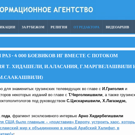
ЛИКАЦИИ
ЗА РУБЕЖОМ
РЕЛИГИЯ
ОТ РЕДАКТОРА
ВИДЕОАРХИВ
АЗ - 4 000 БОЕВИКОВ ИГ ВМЕСТЕ С ПОТОКОМ
Я Т. ХИДАШЕЛИ, И.АЛАСАНИЯ, Г.МАРГВЕЛАШВИЛИ 
М.СААКАШВИЛИ)
во для знаменитых грузинских телеведущих во главе с
И.Григолия
и
торов некоторых изданий во главе с
Т.Черголеишвили
, а также грузинс
проктополитологов под руководством
С.Цискаришвили, Х.Лагазидзе,
 года
, фрагмент эксклюзивного интервью
Арно Хидирбегишвили
ля США было главным – «подставив» Европу, устроить хаос, котор
исламский мир к объединению в новый Арабский Халифат, в
Китаю!»
: