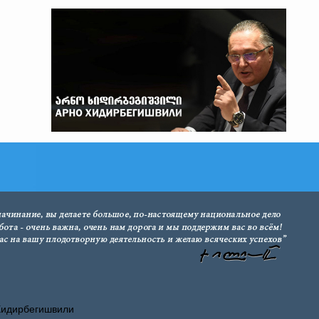
Хидирбегишвили