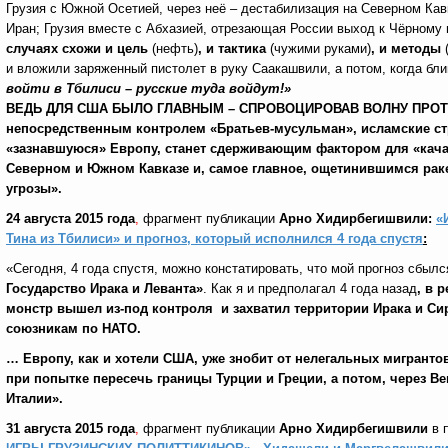
Грузия с Южной Осетией, через неё – дестабилизация на Северном Кав
Иран; Грузия вместе с Абхазией, отрезающая России выход к Чёрному м
случаях схожи и цель
(нефть)
, и тактика
(чужими руками)
, и методы
и вложили заряженный пистолет в руку Саакашвили, а потом, когда бли
войти в Тбилиси – русские туда войдут!»
ВЕДЬ
ДЛЯ США БЫЛО ГЛАВНЫМ – СПРОВОЦИРОВАВ ВОЛНУ ПРОТЕСТ
непосредственным контролем
«Братьев-мусульман», исламские с
«зазнавшуюся» Европу, станет сдерживающим фактором для «кач
Северном и Южном Кавказе и, самое главное, ощетинившимся рак
угрозы».
24 августа 2015 года
,
фрагмент публикации
Арно Хидирбегишвили:
«
Тина из Тбилиси» и прогноз, который исполнился 4 года спустя
:
«Сегодня, 4 года спустя, можно констатировать, что мой прогноз сбылс
Государство Ирака и Леванта»
.
Как я и предполагал 4 года назад
, в 
монстр вышел из-под контроля и захватил территории Ирака и Си
союзникам по НАТО.
…
Европу, как и хотели США, уже знобит от нелегальных мигранто
при попытке пересечь границы Турции и Греции, а потом, через 
Италии».
31 августа 2015 года
,
фрагмент публикации
Арно Хидирбегишвили
в 