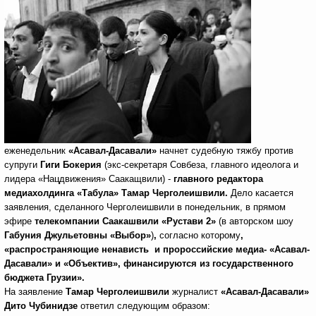
еженедельник
«Асавал-Дасавали»
начнет судебную тяжбу против
супруги
Гиги Бокерия
(экс-секретаря Совбеза, главного идеолога и
лидера «Нацдвижения» Саакащвили) -
главного редактора
медиахолдинга «Табула» Тамар Черголеишвили.
Дело касается
заявления, сделанного Черголеишвили в понедельник, в прямом
эфире
телекомпании Саакашвили «Рустави 2»
(в авторском шоу
Габуния Джульетовны «Выбор»
)
,
согласно которому
,
«распространяющие ненависть и пророссийские медиа- «Асавал-
Дасавали» и «Объектив», финансируются из государственного
бюджета Грузии».
На заявление
Тамар Черголеишвили
журналист
«Асавал-Дасавали»
Дито Чубинидзе
ответил следующим образом: