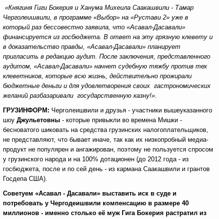
«Княгиня Гиги Бокерия и Ханума Михеила Саакашвили - Тамар
Черголеишвили, в программе «Выбор» на «Рустави 2» уже в
который раз бессовестно заявила, что «Асавал-Дасавали»
финансируется из госбюджета. В ответ на эту грязную клевету и
в доказательство правды, «Асавал-Дасавали» планирует
пригласить в редакцию аудит. После заключения, представленного
аудитом, «Асавал-Дасавали» начнет судебную тяжбу против тех
клеветников, которые всю жизнь, действительно прожирали
бюджетные деньги и для удовлетворения своих гастрономических
желаний разбазаривали государственную казну!»
.
ГРУЗИНФОРМ:
Черголеишвили и друзья - участники вышеуказанного
шоу
Джульетовны
- которые привыкли во времена Мишки -
бесноватого шиковать на средства грузинских налогоплательщиков,
не представляют, что бывает иначе, так как их низкопробный медиа-
продукт не популярен и ангажирован, поэтому не пользуется спросом
у грузинского народа и на 100% дотационен (до 2012 года - из
госбюджета, после и по сей день - из кармана Саакашвили и грантов
Госдепа США).
Советуем «Асавал - Дасавали» выставить иск в суде и
потребовать у Чергодеишвили компенсацию в размере 40
миллионов - именно столько её муж Гига Бокерия растратил из