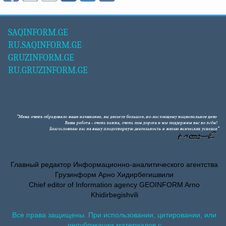
SAQINFORM.GE
RU.SAQINFORM.GE
GRUZINFORM.GE
RU.GRUZINFORM.GE
Главный редактор Информационно-аналитического агентства
Грузинформ Арно Хидирбегишвили
Chief editor of Information agency GEOINFORM Arno
Khidirbegishvili
Все права защищены. При использовании, цитировании, или
републикации материалов с