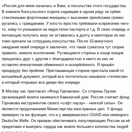
«Россия для меня началась в Ваке, в посольстве этого государства.
В комнате Консульского отдела сидевшие в одном ряду за трёмя
стеклянными форточками женщины с высокими причёсками громко
ругались с гражданами. У кого-то яростно требовали ксерокопию чего-
то, кому-то указывали на недостатки паспорта и т.д. В свою очередь и
желающие получить визу не оставались в долгу и некоторые из них
тоже кричали на сотрудниц консульства. После 15-минутного
ожидания моей очереди я заключил, что такая суматоха тут скорее
правило, нежели исключение. Ругающиеся стороны в конце концов
прощались друг с другом с благодарностью и никто из них не
оставлял впечатления обиженного и оскорблённого. Я прошёл
процедуру без проблем. Приглашающая сторона прислала какой-то
волшебный документ, который все почтительно называли «телексом»
и который открывал все двери без очереди.
В Москву нас пригласил «Фонд Горчакова». Со стороны Грузии
организацией визита занимался Кавказский дом. Россия считает фонд
Горчакова инструментом своего «софт пауэр» - «мягкой силы». Он
является продолжением Министерства иностранных дел. У фонда
примерно та же функция, что и у американского USAID или немецкого
Deutsche Welle. Он призван обеспечивать популяризацию России за её
пределами и выиграть сердца как можно большего количества людей