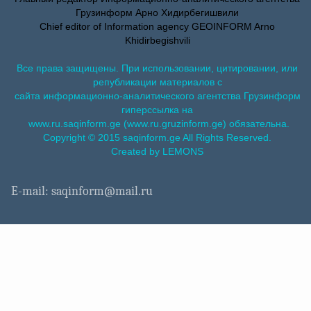
Грузинформ Арно Хидирбегишвили
Chief editor of Information agency GEOINFORM Arno
Khidirbegishvili
Все права защищены. При использовании, цитировании, или
републикации материалов с
сайта информационно-аналитического агентства Грузинформ
гиперссылка на
www.ru.saqinform.ge (www.ru.gruzinform.ge) обязательна.
Copyright © 2015 saqinform.ge All Rights Reserved.
Created by LEMONS
E-mail: saqinform@mail.ru