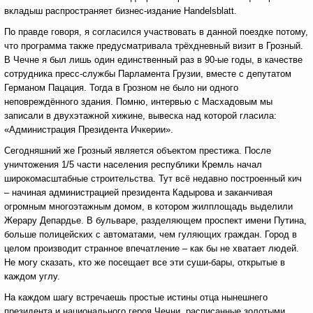
вкладыш распространяет бизнес-издание Handelsblatt.
По правде говоря, я согласился участвовать в данной поездке потому,
что программа также предусматривала трёхдневный визит в Грозный.
В Чечне я был лишь один единственный раз в 90-ые годы, в качестве
сотрудника пресс-службы Парламента Грузии, вместе с депутатом
Германом Пацация. Тогда в Грозном не было ни одного
неповреждённого здания. Помню, интервью с Масхадовым мы
записали в двухэтажной хижине, вывеска над которой гласила:
«Администрация Президента Ичкерии».
Сегодняшний же Грозный является объектом престижа. После
уничтожения 1/5 части населения республики Кремль начал
широкомасштабные строительства. Тут всё недавно построенный кич
– начиная администрацией президента Кадырова и заканчивая
огромным многоэтажным домом, в котором жилплощадь выделили
Жерару Депардье. В бульваре, разделяющем проспект имени Путина,
больше полицейских с автоматами, чем гуляющих граждан. Город в
целом производит странное впечатление – как бы не хватает людей.
Не могу сказать, кто же посещает все эти суши-бары, открытые в
каждом углу.
На каждом шагу встречаешь простые истины отца нынешнего
президента и национального героя Чечни, расписанные золотыми