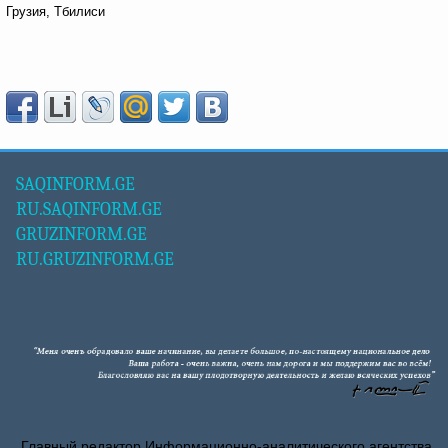
Грузия, Тбилиси
SAQINFORM.GE
RU.SAQINFORM.GE
GRUZINFORM.GE
RU.GRUZINFORM.GE
Главный редактор Информационно-аналитического агентства