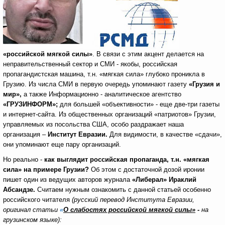
«российской мягкой силы»
. В связи с этим акцент делается на
неправительственный сектор и СМИ - якобы, российская
пропагандистская машина, т.н. «мягкая сила» глубоко проникла в
Грузию. Из числа СМИ в первую очередь упоминают газету
«Грузия и
мир»,
а также Информационно - аналитическое агентство
«ГРУЗИНФОРМ»;
для большей «объективности» - еще две-три газеты
и интернет-сайта. Из общественных организаций «патриотов» Грузии,
управляемых из посольства США, особо раздражает наша
организация –
Институт Евразии.
Для видимости, в качестве «сдачи»,
они упоминают еще пару организаций.
Но реально -
как выглядит российская пропаганда, т.н. «мягкая
сила» на примере Грузии?
Об этом с достаточной дозой иронии
пишет один из ведущих авторов журнала
«Либерал»
Ираклий
Абсандзе.
Считаем нужным ознакомить с данной статьей особенно
российского читателя
(русский перевод Института Евразии,
оригинал статьи
«
О слабостях российской мягкой силы»
-
на
грузинском языке):