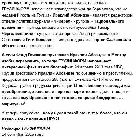
критику»,
но дальше этого дело, как видно, не пошло.
ГРУЗИНФОРМ
напоминает руководству
Фонда Горчакова,
что их
недавний гость из Грузии -
Ираклий Абсандзе
- является редактором
отдела политики журнала
«Либерал»
- рупора
«Национального
движения»
, принадлежащего
отпетой русофобке
Тамар
Черголеишвили -
супруге секретаря Совбеза при президенте
Саакашвили
Гиги Бокерия
- лидера и идеолога партии
Саакашвили
«Национальное движение».
А если Фонд Гочакова приглашал
Ираклия Абсандзе
в Москву
чтобы переманить, то тогда ГРУЗИНФОРМ напоминает
интересный факт из его биографии:
24 апреля 2913 года МВД
Грузии арестовало
Ираклий Абсандзе п
о обвинению в преступлении,
предусмотренном статьёй 250 (часть «1» глава «Е») Уголовного
Кодекса Грузии, предусматривающей
11 лет лишения свободы «за
приобретение, хранение и перевоз наркотиков».
Дело в том, что
тогда
вашему Ираклию по почте пришла целая бандероль …
марихуаны!
А теперь подумайте -
кому нужен такой агент, тем более, что он
давно - агент влияния ЦРУ?!
Редакция ГРУЗИНФОРМ
14 сентября 2015 года