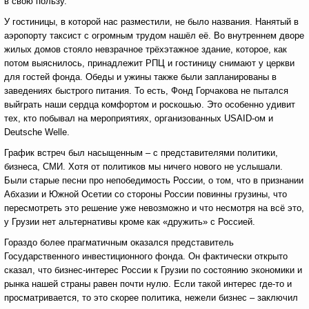
в свою пользу.
У гостиницы, в которой нас разместили, не было названия. Нанятый в
аэропорту таксист с огромным трудом нашёл её. Во внутреннем дворе
жилых домов стояло невзрачное трёхэтажное здание, которое, как
потом выяснилось, принадлежит РПЦ и гостиницу снимают у церкви
для гостей фонда. Обеды и ужины также были запланированы в
заведениях быстрого питания. То есть, Фонд Горчакова не пытался
выйграть наши сердца комфортом и роскошью. Это особенно удивит
тех, кто побывал на мероприятиях, организованных USAID-ом и
Deutsche Welle.
График встреч был насыщенным – с представителями политики,
бизнеса, СМИ. Хотя от политиков мы ничего нового не услышали.
Были старые песни про непобедимость России, о том, что в признании
Абхазии и Южной Осетии со стороны России повинны грузины, что
пересмотреть это решение уже невозможно и что несмотря на всё это,
у Грузии нет альтернативы кроме как «дружить» с Россией.
Гораздо более прагматичным оказался представитель
Государственного инвестиционного фонда. Он фактически открыто
сказал, что бизнес-интерес России к Грузии по состоянию экономики и
рынка нашей страны равен почти нулю. Если такой интерес где-то и
просматривается, то это скорее политика, нежели бизнес – заключил