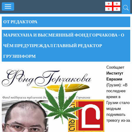
Toggle
navigation
ОТ РЕДАКТОРА
МАРИХУАНА И ВЫСМЕЯННЫЙ ФОНД ГОРЧАКОВА - О
ЧЁМ ПРЕДУПРЕЖДАЛ ГЛАВНЫЙ РЕДАКТОР
ГРУЗИНФОРМ
Сообщает
Институт
Евразии
(Грузия):
«В
последнее
время в
Грузии стало
модным
поднимать
тревогу из-за