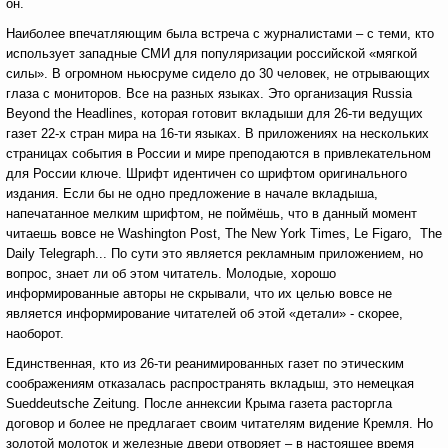
он.
Наиболее впечатляющим была встреча с журналистами – с теми, кто
использует западные СМИ для популяризации российской «мягкой
силы». В огромном ньюсруме сидело до 30 человек, не отрывающих
глаза с мониторов. Все на разных языках. Это организация Russia
Beyond the Headlines, которая готовит вкладыши для 26-ти ведущих
газет 22-х стран мира на 16-ти языках. В приложениях на нескольких
страницах события в России и мире преподаются в привлекательном
для России ключе. Шрифт идентичен со шрифтом оригинального
издания. Если бы не одно предложение в начале вкладыша,
напечатанное мелким шрифтом, не поймёшь, что в данный момент
читаешь вовсе не Washington Post, The New York Times, Le Figaro, The
Daily Telegraph... По сути это является рекламным приложением, но
вопрос, знает ли об этом читатель. Молодые, хорошо
информированные авторы не скрывали, что их целью вовсе не
является информирование читателей об этой «детали» - скорее,
наоборот.
Единственная, кто из 26-ти реанимированных газет по этическим
соображениям отказалась распространять вкладыш, это немецкая
Sueddeutsche Zeitung. После аннексии Крыма газета расторгла
договор и более не предлагает своим читателям видение Кремля. Но
золотой молоток и железные двери отворяет – в настоящее время