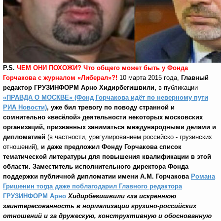
P
.
S
.
ЧЕМ ОНИ ПОХОЖИ? Что общего может быть у Фонда
Горчакова с журналом «Либерал»?!
10 марта 2015 года,
Главный
редактор ГРУЗИНФОРМ
Арно Хидирбегишвили,
в публикации
«ПРАВДА О МОСКВЕ» (Фонд Горчакова идёт по неверному пути
РИА Новости)
,
уже бил тревогу по поводу странной и
сомнительно «весёлой» деятельности некоторых московских
организаций, призванных заниматься международными делами и
дипломатией
(в частности, урегулированием российско - грузинских
отношений),
и даже предложил Фонду Горчакова список
тематической литературы для повышения квалификации в этой
области. Заместитель исполнительного директора Фонда
поддержки публичной дипломатии имени А.М. Горчакова
Романа
Гришенин тогда даже поблагодарил Главного редактора
ГРУЗИНФОРМ Арно
Хидирбегишвили
«за искреннюю
заинтересованность в нормализации грузино-российских
отношений и за дружескую, конструктивную и обоснованную