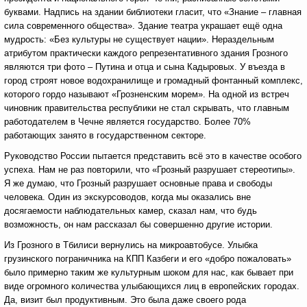
буквами. Надпись на здании библиотеки гласит, что «Знание – главная
сила современного общества». Здание театра украшает ещё одна
мудрость: «Без культуры не существует нации». Нераздельным
атрибутом практически каждого репрезентативного здания Грозного
являются три фото – Путина и отца и сына Кадыровых. У въезда в
город строят новое водохранилище и громадный фонтанный комплекс,
которого гордо называют «Грозненским морем». На одной из встреч
чиновник правительства республики не стал скрывать, что главным
работодателем в Чечне является государство. Более 70%
работающих занято в государственном секторе.
Руководство России пытается представить всё это в качестве особого
успеха. Нам не раз повторили, что «Грозный разрушает стереотипы».
Я же думаю, что Грозный разрушает основные права и свободы
человека. Один из экскурсоводов, когда мы оказались вне
досягаемости наблюдательных камер, сказал нам, что будь
возможность, он нам рассказал бы совершенно другие истории.
Из Грозного в Тбилиси вернулись на микроавтобусе. Улыбка
грузинского пограничника на КПП Казбеги и его «добро пожаловать»
было примерно таким же культурным шоком для нас, как бывает при
виде огромного количества улыбающихся лиц в европейских городах.
Да, визит был продуктивным. Это была даже своего рода