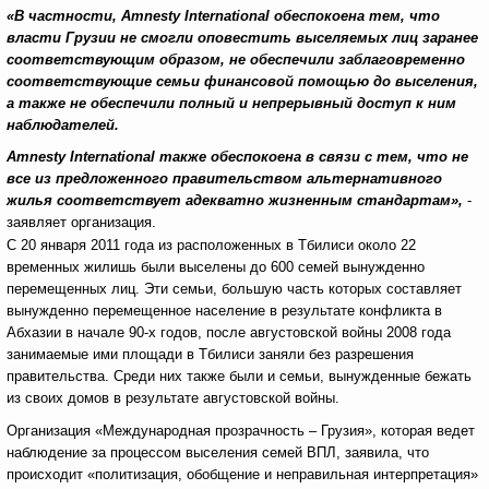
«
В частности, Amnesty International обеспокоена тем, что
власти Грузии не смогли оповестить выселяемых лиц заранее
соответствующим образом, не обеспечили заблаговременно
соответствующие семьи финансовой помощью до выселения,
а также не обеспечили полный и непрерывный доступ к ним
наблюдателей.
Amnesty International также обеспокоена в связи с тем, что не
все из предложенного правительством альтернативного
жилья соответствует адекватно жизненным стандартам
»,
-
заявляет организация.
С 20 января 2011 года из расположенных в Тбилиси около 22
временных жилишь были выселены до 600 семей вынужденно
перемещенных лиц. Эти семьи, большую часть которых составляет
вынужденно перемещенное население в результате конфликта в
Абхазии в начале 90-х годов, после августовской войны 2008 года
занимаемые ими площади в Тбилиси заняли без разрешения
правительства. Среди них также были и семьи, вынужденные бежать
из своих домов в результате августовской войны.
Организация «Международная прозрачность – Грузия», которая ведет
наблюдение за процессом выселения семей ВПЛ, заявила, что
происходит «политизация, обобщение и неправильная интерпретация»