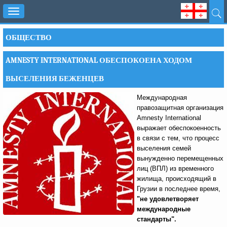
Toggle
navigation
ОБЩЕСТВО
AMNESTY INTERNATIONAL ОБЕСПОКОЕНА ХОДОМ
ВЫСЕЛЕНИЯ БЕЖЕНЦЕВ
Международная
правозащитная организация
Amnesty International
выражает обеспокоенность
в связи с тем, что процесс
выселения семей
вынужденно перемещенных
лиц (ВПЛ) из временного
жилища, происходящий в
Грузии в последнее время,
"не удовлетворяет
международные
стандарты"
.