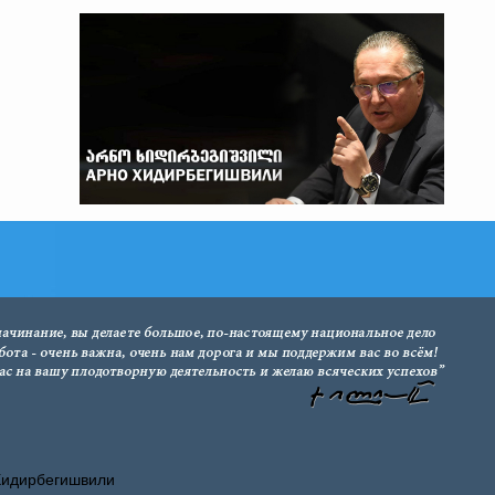
Хидирбегишвили