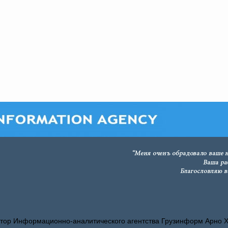
тор Информационно-аналитического агентства Грузинформ Арно 