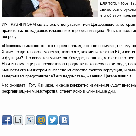
Для того, чтобы в
связалось с руков
что об этом премье
ИА ГРУЗИНФОРМ связалось с депутатом Гией Цагареишвили, который 
правительстве кадровых изменениях и реорганизациях. Депутат полага
вопросу.
«Произошло именно то, что я предполагал, хотя не понимаю, почему 
Хотим создать нового монстра, такого же, как министерства ВД и юсти
и функции? Что касается министра Хачидзе, полагаю, что его не отпуст
Но я бы ему еще раз посоветовал продолжить карьеру на эстраде, пос
бытности его министром выявлено множество фактов коррупции, и об
задерживал представителей его ведомства», - заявил Цагареишвили
Что ожидает Гогу Хачидзе, и какие конкретно изменения будут внесен
реорганизацией министерства, станет ясно в ближайшие дни.