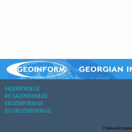
SAQINFORM.GE
RU.SAQINFORM.GE
GRUZINFORM.GE
RU.GRUZINFORM.GE
Главный редак