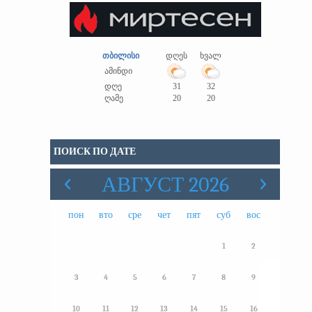
თბილისი
დღეს
ხვალ
ამინდი
დღე
31
32
ღამე
20
20
ПОИСК ПО ДАТЕ
АВГУСТ 2026
пон
вто
сре
чет
пят
суб
вос
1
2
3
4
5
6
7
8
9
10
11
12
13
14
15
16