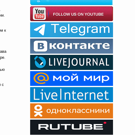
,
ии.
ом к
рава
ре.
тью
 с