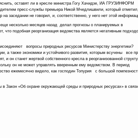
ыяснить, оставят ли в кресле министра Гогу Хачидзе, ИА ГРУЗИНФОРМ
одителем пресс-службы премьера Никой Мчедлишвили, который отметил
р на заседании не говорил, и, соответственно, у него нет этой информац
еще несколько месяцев назад делал прогнозы о планируемых в
ет, что подобная реорганизация ведомства является негативным подход
присоединяют вопросы природных ресурсов Министерству энергетики?
ции, а также экономики и устойчивого развития, которым всучены все п
ят, и он станет жертвой собственного кресла в реорганизованной структу
кольку он не может управлять вверенным ему ведомством. В период
щество ежемесячно видело, как господин Топурия с большой помпезнос
ы в Закон «Об охране окружающей среды и природных ресурсах» в связи