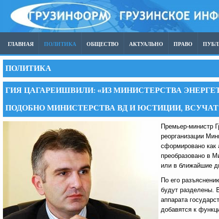
ГЛАВНАЯ
ПОЛИТИКА
ОБЩЕСТВО
АКТУАЛЬНО
ПРАВО
ПУБ
ПОЛИТИКА
ГИЯ ЦАГАРЕИШВИЛИ: «ИЗ МИНИСТЕРСТВА ЭНЕРГЕ
ПОДОБНО МИНИСТЕРСТВА ВД И ЮСТИЦИИ, ВСУЧАТ 
Премьер-министр Г
реорганизации Мин
сформировано как 
преобразовано в М
или в ближайшие дн
По его разъяснени
будут разделены. 
аппарата государс
добавятся к функц