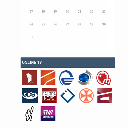
17
18
19
20
21
22
23
24
25
26
27
28
29
30
31
ONLINE TV