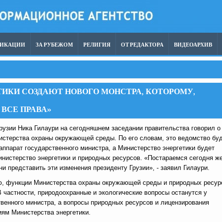
ЛИКАЦИИ
ЗА РУБЕЖОМ
РЕЛИГИЯ
ОТ РЕДАКТОРА
ВИДЕОАРХИВ
ТИКИ СОЗДАЮТ НОВОГО МОНСТРА, КОТОРОМУ,
ВСЕ ПРАВА»
рузии Ника Гилаури на сегодняшнем заседании правительства говорил о
истерства охраны окружающей среды. По его словам, это ведомство бу
аппарат государственного министра, а Министерство энергетики будет
инистерство энергетики и природных ресурсов. «Постараемся сегодня ж
и представить эти изменения президенту Грузии», - заявил Гилаури.
ю, функции Министерства охраны окружающей среды и природных ресур
В частности, природоохранные и экологические вопросы останутся у
твенного министра, а вопросы природных ресурсов и лицензирования
иям Министерства энергетики.