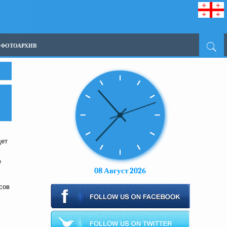
ФОТОАРХИВ
дет
е
08 Август 2026
сов