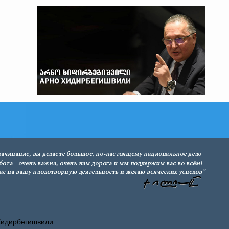
Хидирбегишвили