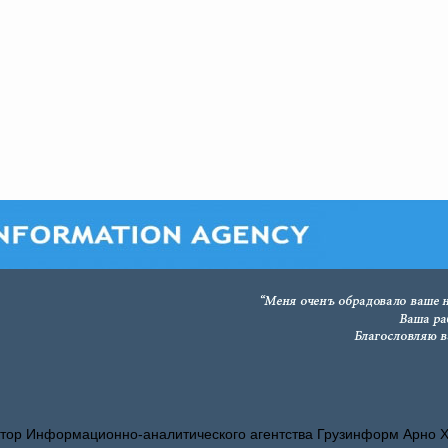
тор Информационно-аналитического агентства Грузинформ Арно 