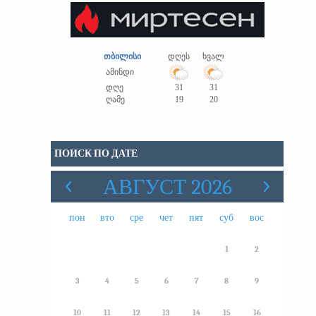
თბილისი
დღეს
ხვალ
ამინდი
დღე
31
31
ღამე
19
20
ПОИСК ПО ДАТЕ
АВГУСТ 2026
пон
вто
сре
чет
пят
суб
вос
1
2
3
4
5
6
7
8
9
10
11
12
13
14
15
16