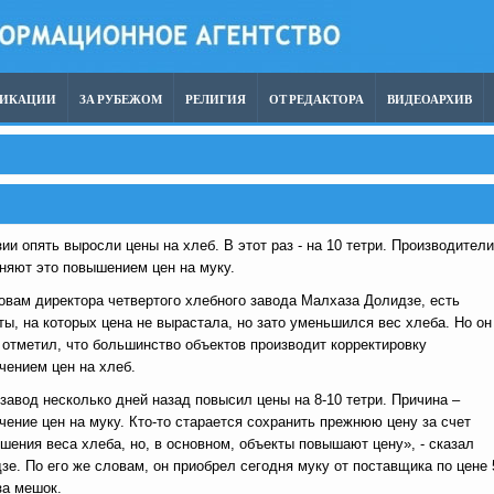
ЛИКАЦИИ
ЗА РУБЕЖОМ
РЕЛИГИЯ
ОТ РЕДАКТОРА
ВИДЕОАРХИВ
зии опять выросли цены на хлеб. В этот раз - на 10 тетри. Производители
няют это повышением цен на муку.
овам директора четвертого хлебного завода Малхаза Долидзе, есть
ты, на которых цена не вырастала, но зато уменьшился вес хлеба. Но он
 отметил, что большинство объектов производит корректировку
чением цен на хлеб.
завод несколько дней назад повысил цены на 8-10 тетри. Причина –
чение цен на муку. Кто-то старается сохранить прежнюю цену за счет
шения веса хлеба, но, в основном, объекты повышают цену», - сказал
зе. По его же словам, он приобрел сегодня муку от поставщика по цене 
за мешок.