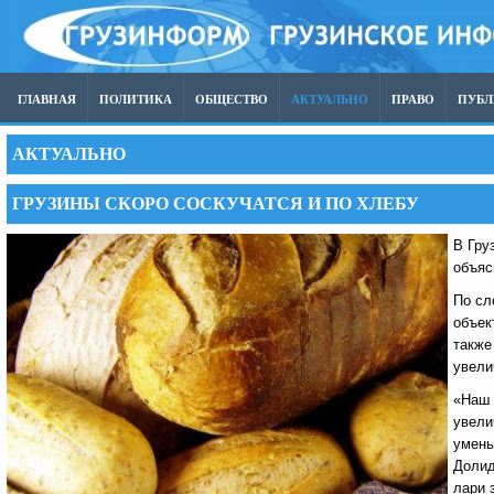
ГЛАВНАЯ
ПОЛИТИКА
ОБЩЕСТВО
АКТУАЛЬНО
ПРАВО
ПУБ
АКТУАЛЬНО
ГРУЗИНЫ СКОРО СОСКУЧАТСЯ И ПО ХЛЕБУ
В Гру
объяс
По сл
объек
также
увели
«Наш 
увели
умень
Долид
лари 