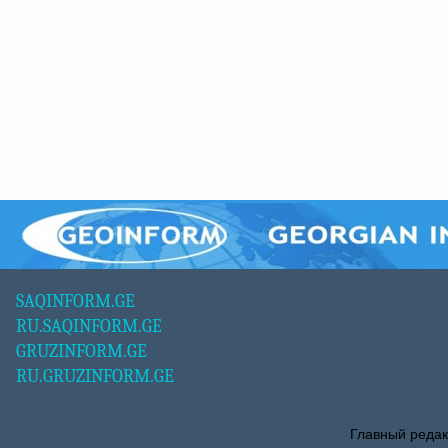
SAQINFORM.GE
RU.SAQINFORM.GE
GRUZINFORM.GE
RU.GRUZINFORM.GE
Главный редак