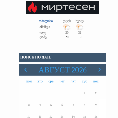
თბილისი
დღეს
ხვალ
ამინდი
დღე
30
31
ღამე
20
19
ПОИСК ПО ДАТЕ
АВГУСТ 2026
пон
вто
сре
чет
пят
суб
вос
1
2
3
4
5
6
7
8
9
10
11
12
13
14
15
16