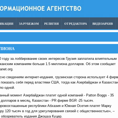
ЛИКАЦИИ
ЗА РУБЕЖОМ
РЕЛИГИЯ
ОТ РЕДАКТОРА
ВИДЕОАРХИВ
ЛЛИОНА
0 году за лоббирование своих интересов Грузия заплатила влиятельным
канским компаниям больше 1.5 миллиона долларов. Об этом сообщает
anet.org.
сно сведениям интернет-издания, грузинская сторона использует 4 фир
 показать себя перед властями США, тогда как Азербайджан и Казахстан
по одной.
анный момент Азербайджан платит одной компаний - Patton Boggs - 35
 долларов в месяц, Казахстан - PR фирме BGR -25 тысяч.
ровозглашенные республики Абхазия и Южная Осетия платят Марку
ру 120 тысяч в год для урегулирования связей с общественностью», –
 обозреватель издания Джошуа Куцер.