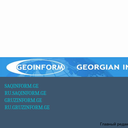
SAQINFORM.GE
RU.SAQINFORM.GE
GRUZINFORM.GE
RU.GRUZINFORM.GE
Главный редак