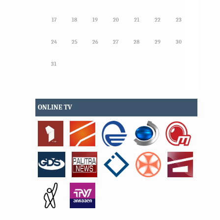
17
18
19
20
21
22
23
24
25
26
27
28
29
30
31
ONLINE TV