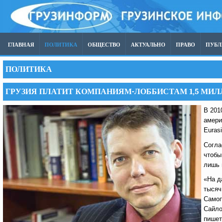
ГЛАВНАЯ
ПОЛИТИКА
ОБЩЕСТВО
АКТУАЛЬНО
ПРАВО
ПУБ
ПОЛИТИКА
ГРУЗИЯ ПЛАТИТ КОМПАНИЯМ-ЛОББИСТАМ 1,5 МИ
В 201
амери
Eurasi
Согла
чтобы
лишь 
«На д
тысяч
Самоп
Сайло
пишет