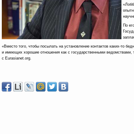
«Лобб
опытн
научн
По ег
Госуд
запла
«Вместо того, чтобы посылать на установление контактов каких-то бед
и имеющих хорошие отношения как с государственными ведомствами, та
с Eurasianet.org.