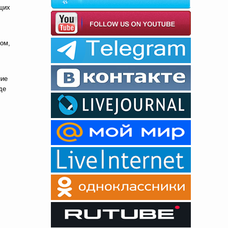
щих
сом,
ние
де