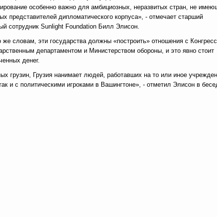
ирование особенно важно для амбициозных, неразвитых стран, не имею
ых представителей дипломатического корпуса», - отмечает старший
ый сотрудник Sunlight Foundation Билл Элисон.
о же словам, эти государства должны «построить» отношения с Конгрес
арственным департаментом и Министерством обороны, и это явно стоит
ченных денег.
ных грузин, Грузия нанимает людей, работавших на то или иное учрежде
к и с политическими игроками в Вашингтоне», - отметил Элисон в бесе