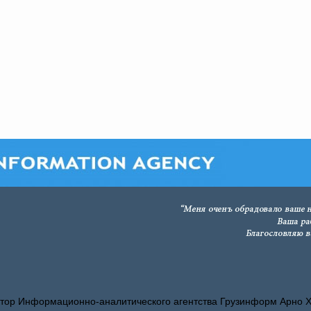
тор Информационно-аналитического агентства Грузинформ Арно 