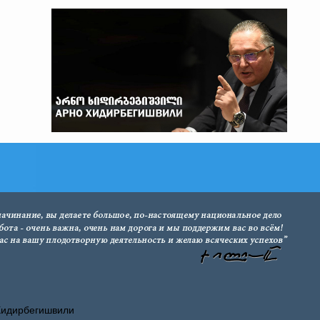
Хидирбегишвили