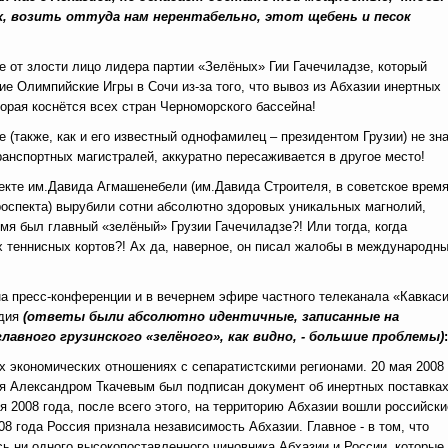
, возить оттуда нам нерентабельно, этот щебень и песок
е от злости лицо лидера партии «Зелёных» Гии Гачечиладзе, который
е Олимпийские Игры в Сочи из-за того, что вывоз из Абхазии инертных
орая коснётся всех стран Черноморского бассейна!
 (также, как и его известный однофамилец – президентом Грузии) не зна
ранспортных магистралей, аккуратно пересаживается в другое место!
екте им.Давида Агмашенебели (им.Давида Строителя, в советское время
роспекта) вырубили сотни абсолютно здоровых уникальных магнолий,
ремя был главный «зелёный» Грузии Гачечиладзе?! Или тогда, когда
х теннисных кортов?! Ах да, наверное, он писал жалобы в международн
а пресс-конференции и в вечернем эфире частного телеканала «Кавкаси
рдия
(ответы были абсолютно идентичные, записанные на
лавного грузинского «зелёного», как видно, - большие проблемы)
:
х экономических отношениях с сепаратистскими регионами. 20 мая 2008
рая Александром Ткачевым был подписан документ об инертных поставка
 2008 года, после всего этого, на территорию Абхазии вошли российски
8 года Россия признала независимость Абхазии. Главное - в том, что
сь ни одного высокопоставленного чиновника Абхазии и России, которые