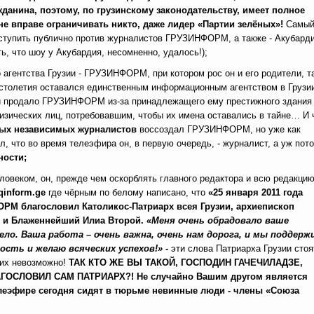
жданина, поэтому, по грузинскому законодательству, имеет полное
не вправе ограничивать никто, даже лидер «Партии зелёных»!
Самы
ступить публично против журналистов ГРУЗИНФОРМ, а также - Акубарди
ь, что шоу у Акубардия, несомненно, удалось!);
агентства Грузии - ГРУЗИНФОРМ, при котором рос он и его родители, т
столетия оставался единственным информационным агентством в Грузии
зии продало ГРУЗИНФОРМ из-за принадлежащего ему престижного здания
изических лиц, потребовавшим, чтобы их имена оставались в тайне… И 
ых независимых журналистов
воссоздал ГРУЗИНФОРМ, но уже как
, что во время телеэфира он, в первую очередь, - журналист, а уж пото
ности;
овеком, он, прежде чем оскорблять главного редактора и всю редакци
qinform
.
ge
где чёрным по белому написано, что
«25 января 2011 года
РМ благословил Католикос-Патриарх всея Грузии, архиепископ
й и Блаженнейший Илиа Второй.
«Меня очень обрадовало ваше
ло. Ваша работа – очень важна, очень нам дорога, и мы поддерж
ость и желаю всяческих успехов!» -
эти слова Патриарха Грузии стоя
 их невозможно!
ТАК КТО ЖЕ ВЫ ТАКОЙ, ГОСПОДИН ГАЧЕЧИЛАДЗЕ,
СЛОВИЛ САМ ПАТРИАРХ?! Не случайно Вашим другом является
леэфире сегодня сидят в тюрьме невинные люди - члены «Союза