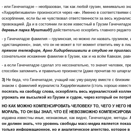
- или Гачечиладзе – необразован, так как любой грузин, минимально з
«Хидирбегишвили» произносится через «
и
». Именно в соответствиями 
оскорбление, если бы не чувствовал ответственности за весь журналис
провокацией. Да и в состоянии ли всем известный в Грузии Гачечиладз
деревья парка Муштаид!)
действительно
оскорбить главного редак
- у Гачечиладзе фамилия – грузинская, но можно ли назвать грузином,
«дистанционно», зная, что он не может в тот момент ответить ему в ли
прямом телеэфире, Арно Хидирбегишвили в студию не пригласи
сознательное искажение фамилии в Грузии, как и на всём Кавказе, рав
- а если Гачечиладзе сделал это несознательно, то значит человек, 
способен запомнить и правильно произнести (даже прочитав по шпарга
3)
Не беда, что Гачечиладзе, учащий нас уму-разуму вместе с близким 
знаком с фамилией журналиста Хидирбегишвили (столь хорошо известно
посягать на свободу слова, оскорблять весь журналистский кол
угрожать им высылкой из Грузии и судом, через который он потр
НО КАК МОЖНО КОМПЕНСИРОВАТЬ ЧЕЛОВЕКУ ТО, ЧЕГО У НЕГО Н
МОРАЛЬ, ТО ОН БЫ ЗНАЛ, ЧТО ЕЁ НЕВОЗМОЖНО КОМПЕНСИРОВА
издавна известны иные, незнакомые, как видно, Гачечиладзе, методы.
он должен знать, что уровень свободы масс-медиа является пока
только информационное, но и аналитическое агентство, которое в