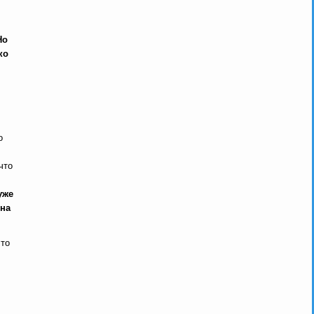
Но
ко
о
что
уже
на
что