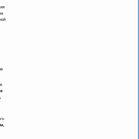
лия
за
ной
не
не
бе
,
го
м,