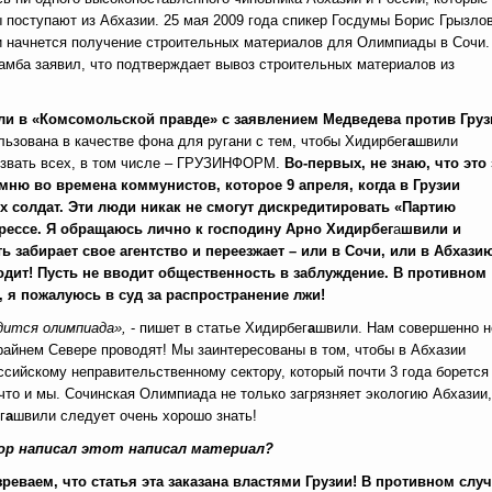
поступают из Абхазии. 25 мая 2009 года спикер Госдумы Борис Грызлов
и начнется получение строительных материалов для Олимпиады в Сочи.
амба заявил, что подтверждает вывоз строительных материалов из
и в «Комсомольской правде» с заявлением Медведева против Груз
ьзована в качестве фона для ругани с тем, чтобы Хидирбег
а
швили
ризвать всех, в том числе – ГРУЗИНФОРМ.
Во-первых, не знаю, что это 
омню во времена коммунистов, которое 9 апреля, когда в Грузии
х солдат. Эти люди никак не смогут дискредитировать «Партию
 прессе. Я обращаюсь лично к господину Арно Хидирбег
а
швили и
 забирает свое агентство и переезжает – или в Сочи, или в Абхази
одит! Пусть не вводит общественность в заблуждение. В противном
, я пожалуюсь в суд за распространение лжи!
дится олимпиада»,
- пишет в статье Хидирбег
а
швили. Нам совершенно н
крайнем Севере проводят! Мы заинтересованы в том, чтобы в Абхазии
ссийскому неправительственному сектору, который почти 3 года борется
то и мы. Сочинская Олимпиада не только загрязняет экологию Абхазии,
г
а
швили следует очень хорошо знать!
тор написал этот написал материал?
зреваем, что статья эта заказана властями Грузии! В противном случ