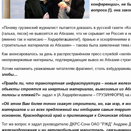
конференции», не б
вопроса (!), она за
«Почему грузинский журналист пытается доказать в русской газете «
(галька, песок) не вывозятся из Абхазии, что не скрывает ни Россия
(именно так и написано – Хидирбег
а
швили!), бранью и оскорблениями в
строительных материалов из Абхазии»
– такова была заявленная тема
Как анонсировалось за день в распространённом пресс-службой «зелё
неопровержимые материалы, подтверждающие вывоз из Абхазии строит
Хотим напомнить уважаемым читателям фрагмент, столь взбудораживш
злобы…
«Правда ли, что транспортная инфраструктура – новые железн
объекты строятся на инертных материалах, вывозимых из Абхаз
полосы и пляжей?»
- задал я (А.Хидирбегишвили – ГРУЗИНФОРМ) на 
«Об этом Вам более точно скажут строители, но, как мэр, я м
материалов и из всех предложений мы отбираем самые террито
основном, Краснодарский край и прилегающая к Сочинская обла
Тот же вопрос я задал руководителю ДКРС-Сочи ОАО "РЖД" Андрею Д
железнодорожная и ни автомобильная магистраль, связывающа