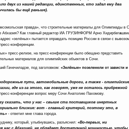
ыло двух из нашей редакции, единственных, кто задал ему два
кончилась бы ещё раньше).
Комсомольская правда», что строительные материалы для Олимпиады в 
 и не Абхазия? Как главный редактор ИА ГРУЗИНФОРМ Арно Хидирбег
а
шви
 адрес «зелёных» пытается оправдать позицию России в связи с вывозо
 пресс-конференции.
ных» пресс-релизе, на пресс-конференции было обещано представить
ельных материалов для олимпийских объектов в Сочи.
ий Гачечиладзе, под заголовком:
«Зелёные» позеленели от зависти и
одорожные пути, автомобильные дороги, а также - олимпийски
ии, где из-за этого, как говорят, уже не осталось прибрежной
пресс-конференции вопрос меру Сочи Анатолию Пахомову.
огу сказать, что у нас – свыше ста поставщиков инертных
риально близкие: вот - главный критерий, поэтому это, в
сть»
- ответил мне глава города.
уднику, который, улыбнувшись, разъяснил:
«Во-первых, ни
я нас с Абхазией, не обладает достаточной мощностью, чтобы