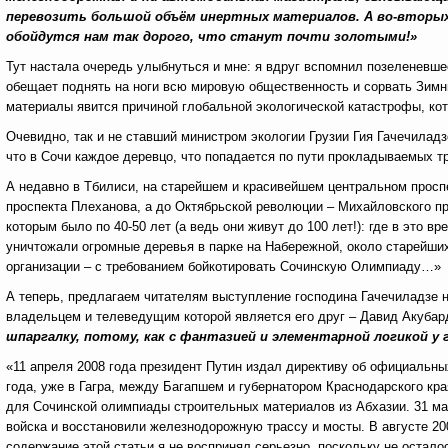
перевозить большой объём инертных материалов. А во-вторых
обойдутся нам так дорого, что станут почти золотыми!»
Тут настала очередь улыбнуться и мне: я вдруг вспомнил позеленевше
обещает поднять на ноги всю мировую общественность и сорвать Зимни
материалы явится причиной глобальной экологической катастрофы, кот
Очевидно, так и не ставший министром экологии Грузии Гия Гачечиладзе
что в Сочи каждое деревцо, что попадается по пути прокладываемых т
А недавно в Тбилиси, на старейшем и красивейшем центральном просп
проспекта Плеханова, а до Октябрьской революции – Михайловского п
которым было по 40-50 лет (а ведь они живут до 100 лет!): где в это в
уничтожали огромные деревья в парке на Набережной, около старейши
организации – с требованием бойкотировать Сочинскую Олимпиаду…»
А теперь, предлагаем читателям выступление господина Гачечиладзе н
владельцем и телеведущим которой является его друг – Давид Акуба
шпаргалку, потому, как с фантазией и элементарной логикой у г
«11 апреля 2008 года президент Путин издал директиву об официальны
года, уже в Гагра, между Багапшем и губернатором Краснодарского к
для Сочинской олимпиады строительных материалов из Абхазии. 31 мая
войска и восстановили железнодорожную трассу и мосты. В августе 200
содержание этой статьи я не воспринял серьезно, поскольку не остало