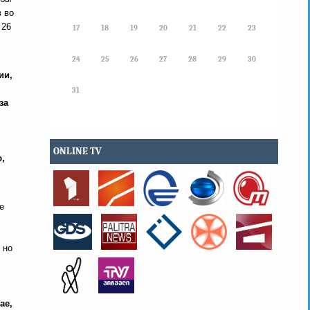
 во
 26
17
18
19
20
21
22
23
24
25
26
27
28
29
30
ии,
31
за
ONLINE TV
ю,
е
 но
ае,