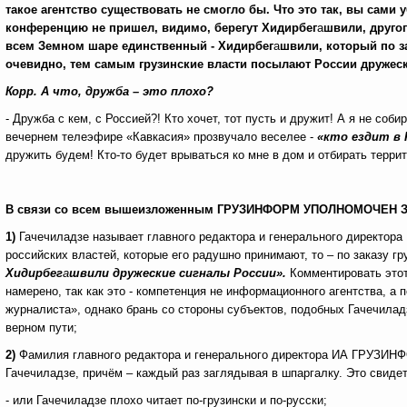
такое агентство существовать не смогло бы. Что это так, вы сами
конференцию не пришел, видимо, берегут Хидирбег
а
швили, другог
всем Земном шаре единственный - Хидирбег
а
швили, который по за
очевидно, тем самым грузинские власти посылают России дружеск
Корр.
А что, дружба – это плохо?
- Дружба с кем, с Россией?! Кто хочет, тот пусть и дружит! А я не с
вечернем телеэфире «Кавкасия» прозвучало веселее -
«кто ездит в
дружить будем! Кто-то будет врываться ко мне в дом и отбирать террит
В связи со всем вышеизложенным ГРУЗИНФОРМ УПОЛНОМОЧЕН 
1)
Гачечиладзе называет главного редактора и генерального директ
российских властей, которые его радушно принимают, то – по заказу гр
Хидирбег
а
швили дружеские сигналы России».
Комментировать это
намерено, так как это - компетенция не информационного агентства, а 
журналиста», однако брань со стороны субъектов, подобных Гачечила
верном пути;
2)
Фамилия главного редактора и генерального директора ИА ГРУЗИН
Гачечиладзе, причём – каждый раз заглядывая в шпаргалку. Это свидет
- или Гачечиладзе плохо читает по-грузински и по-русски;