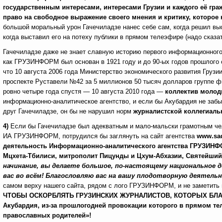
государственным интересами, интересами Грузии и каждого её гра
право на свободное выражение своего мнения и критику, которое 
большой моральный урон Гачечиладзе нанес себе сам, когда решил вы
когда выставил его на потеху публики в прямом телеэфире (надо сказат
Гачечиладзе даже не знает славную историю первого информационного 
как ГРУЗИНФОРМ был основан в 1921 году и до 90-ых годов прошлого 
что 10 августа 2006 года Министерство экономического развития Гру
проспекте Руставели №42 за 5 миллионов 50 тысяч долларов группе ф
ровно четыре года спустя — 10 августа 2010 года —
коллектив молод
информационно-аналитическое агентство, и если бы Акубардия не забыл
друг Гачечиладзе, он бы не нарушил норм
журналистской коллегиаль
4)
Если бы Гачечиладзе был адекватным и мало-мальски грамотным чел
ИА ГРУЗИНФОРМ, потрудился бы заглянуть на сайт агентства
www
.
sa
деятельность Информационно-аналитического агентства ГРУЗИНФО
Мцхета-Тбилиси, митрополит Пицунды и Цхум-Абхазии, Святейши
начинание, вы делаете большое, по-настоящему национальное де
вас во всём! Благословляю вас на вашу плодотворную деятельн
самом верху нашего сайта, рядом с лого ГРУЗИНФОРМ, и не заметить
ЧТОБЫ ОСКОРБЛЯТЬ ГРУЗИНСКИХ ЖУРНАЛИСТОВ, КОТОРЫХ БЛАГО
Акубардия, из-за прошлогодней провокации которого в прямом те
православных родителей»!