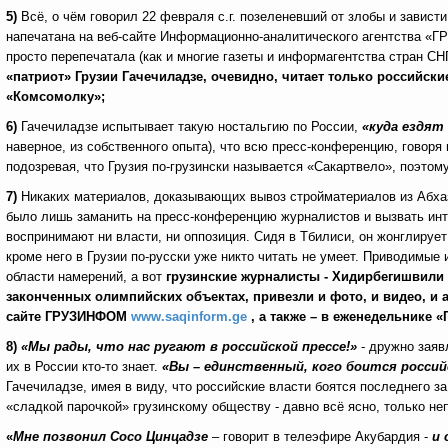
5)
Всё, о чём говорил 22 февраля с.г. позеленевший от злобы и завист
напечатана на веб-сайте Информационно-аналитического агентства «Г
просто перепечатала (как и многие газеты и информагентства стран СНГ
«патриот» Грузии Гачечиладзе, очевидно, читает только российск
«Комсомолку»;
6)
Гачечиладзе испытывает такую ностальгию по России,
«куда ездят
наверное, из собственного опыта), что всю пресс-конференцию, говоря
подозревая, что Грузия по-грузински называется «Сакартвело», поэт
7)
Никаких материалов, доказывающих вывоз стройматериалов из Абхаз
было лишь заманить на пресс-конференцию журналистов и вызвать инте
воспринимают ни власти, ни оппозиция. Сидя в Тбилиси, он жонглируе
кроме него в Грузии по-русски уже никто читать не умеет. Приводимые 
области намерений, а вот
грузинские журналисты - Хидирбегишвили 
законченных олимпийских объектах, привезли и фото, и видео, и
сайте ГРУЗИНФОМ
www.saqinform.ge
, а также – в еженедельнике 
8)
«Мы рады, что нас ругают в российской прессе!»
- дружно заяв
их в России кто-то знает.
«Вы – единственный, кого боится россий
Гачечиладзе, имея в виду, что российские власти боятся последнего за
«сладкой парочкой» грузинскому обществу - давно всё ясно, только н
«
Мне позвонил Сосо Цинцадзе
– говорит в телеэфире Акубардия -
и 