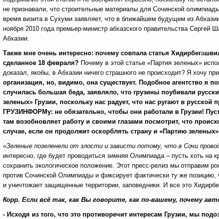
не признавали, что строительные материалы для Сочинской олимпиады 
время визита в Сухуми заявляет, что в ближайшем будущем из Абхази
ноября 2010 года премьер-министр абхазского правительства Сергей Ш
Абхазии.
Также мне очень интересно: почему совпала статья Хидирбег
а
швил
сделанное 18 февраля?
Почему в этой статье «Партия зеленых» испол
доказал, якобы, в Абхазии ничего страшного не происходит? Я хочу п
организация, но, видимо, она существует. Подобное агентство я п
случилась большая беда, заявляло, что грузины поубивали русски
зеленых» Грузии, поскольку нас радует, что нас ругают в русской
ГРУЗИНФОРМу: не обязательно, чтобы они работали в Грузии! Пусть
там возобновляет работу и своими глазами посмотрит, что происх
случае, если он продолжит оскорблять страну и «Партию зеленых»
«Зеленые позеленели от злости и зависти потому, что в Сочи прово
интересно, где будет проводиться зимняя Олимпиада – пусть хоть на 
сохранить экологическое положение. Этот пресс-релиз мы отправим ро
против Сочинской Олимпиады и фиксирует фактически ту же позицию, ч
и уничтожает защищенные территории, заповедники. И все это Хидирбе
Корр.
Если всё так, как Вы говорите, как по-вашему, почему ав
- Исходя из того, что это противоречит интересам Грузии, мы подо