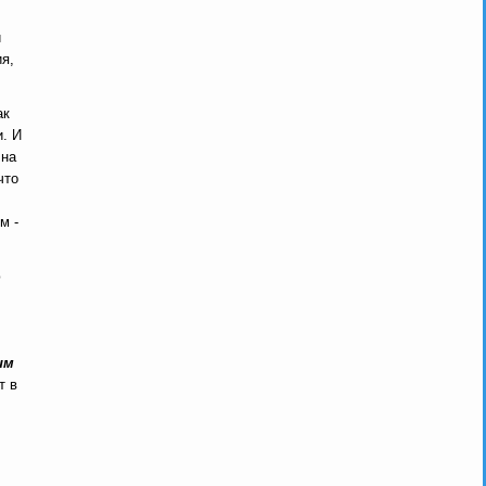
й
я,
ак
. И
 на
что
м -
ю
им
т в