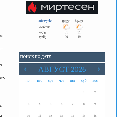
თბილისი
დღეს
ხვალ
ამინდი
დღე
31
31
ет,
ღამე
20
19
 –
ПОИСК ПО ДАТЕ
ые
АВГУСТ 2026
я»,
пон
вто
сре
чет
пят
суб
вос
1
2
х
3
4
5
6
7
8
9
е
10
11
12
13
14
15
16
 бы