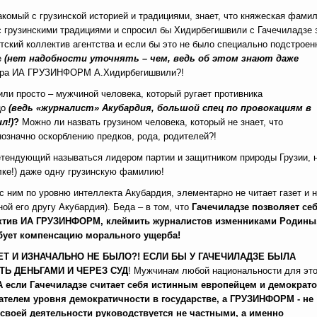
накомый с грузинской историей и традициями, знает, что княжеская фами
с грузинскими традициями и спросил бы Хидирбегишвили с Гачечиладзе 
тский коллектив агентства и если бы это не было специально подстроен
е
(нет надобности уточнять – чем, ведь об этом знают даже
тора ИА ГРУЗИНФОРМ А.Хидирбегишвили?!
 или просто – мужчиной человека, который ругает противника
цо
(ведь «журналист» Акубардия, большой спец по провокациям в
л!)
?
Можно ли назвать грузином человека, который не знает, что
нозначно оскорблению предков, рода, родителей?!
претендующий называться лидером партии и защитником природы Грузии, 
лке!) даже одну грузинскую фамилию!
с ним по уровню интеллекта Акубардия, элементарно не читает газет и 
й его другу Акубардия). Беда – в том, что
Гачечиладзе позволяет се
лектив ИА ГРУЗИНФОРМ, клеймить журналистов изменниками Родины
ебует компенсацию морального ущерба!
ЕТ И ИЗНАЧАЛЬНО НЕ БЫЛО?! ЕСЛИ БЫ У ГАЧЕЧИЛАДЗЕ БЫЛА
ТЬ ДЕНЬГАМИ И ЧЕРЕЗ СУД
! Мужчинам любой национальности для это
А если Гачечиладзе считает себя истинным европейцем и демократо
зателем уровня демократичности в государстве, а ГРУЗИНФОРМ - не
 своей деятельности руководствуется не частными, а именно