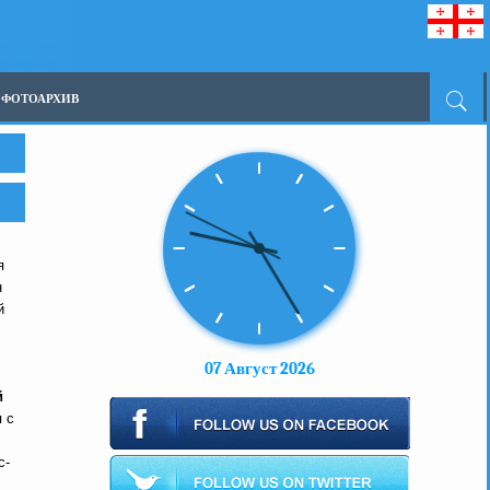
ФОТОАРХИВ
я
н
й
07 Август 2026
й
 с
с-