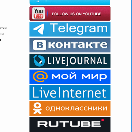
Сочи
ли
м
е