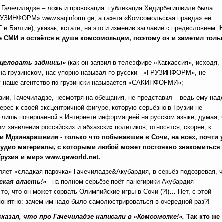
и Гачечиладзе – ложь и провокация: публикация Хидирбегишвили была
РУЗИНФОРМ» www.saqinform.ge, а газета «Комсомольская правда» её
 и Балтии), указав, кстати, на это и изменив заглавие с предисловием.
ие СМИ и остаётся в душе комсомольцем, поэтому он и заметил толь
 целовать задницы»
(как он заявил в телеэфире «Кавкассия», исходя,
 на грузинском, нас упорно называл по-русски - «ГРУЗИНФОРМ», не
ому наше агентство по-грузински называется «САКИНФОРМИ»;
ии, Гачечиладзе, несмотря на обещания, не представил – ведь ему над
рес к своей эксцентричной фигуре, которую серьёзно в Грузии не
т лишь почерпанной в Интернете информацией на русском языке, думая, 
им заявления российских и абхазских политиков, относятся, скорее, к
и Мдзинарашвили - только что побывавшие в Сочи, на всех, почти 
 аудио материалы,
c
которыми любой может постоянно знакомиться 
«Грузия и мир»
www
.
geworld
.
net
.
ляет «сладкая парочка» Гачечиладзе&Акубардия, в серьёз подозревая, 
ская власть!»
- на полном серьёзе поёт панегирики Акубардия
 то, что он может сорвать Олимпийские игры в Сочи (?!)… Нет, с этой
епонятно: зачем им надо было самолюстрироваться в очередной раз?!
сказал, что про Гачечиладзе написали в «Комсомолке!».
Так кто же