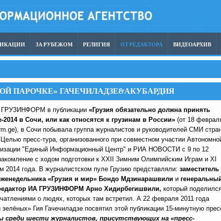
ЛИКАЦИИ
ЗА РУБЕЖОМ
РЕЛИГИЯ
ОТ РЕДАКТОРА
ВИДЕОАРХИВ
ОЙ ПАРОЧКЕ» ГАЧЕЧИЛАДЗЕ&АКУБАРДИЯ
А ГРУЗИНФОРМ в публикации
«Грузия обязательно должна принять
-2014 в Сочи, или как относятся к грузинам в России»
(от 18 феврал
orm.ge), в Сочи побывала группа журналистов и руководителей СМИ стра
. Целью пресс-тура, организованного при совместном участии Автономно
низации "Единый Информационный Центр" и РИА НОВОСТИ с 9 по 12
знакомление с ходом подготовки к XXII Зимним Олимпийским Играм и XI
м 2014 года. В журналистском пуле Грузию представляли:
заместитель
 еженедельника «Грузия и мир» Бондо Мдзинарашвили
и
генеральны
 редактор ИА ГРУЗИНФОРМ Арно Хидирбегишвили,
который поделился
чатлениями о людях, которых там встретил.
А 22 февраля 2011 года
 зелёных» Гия Гачечиладзе посвятил этой публикации 15-минутную прес
бы среди шести журналистов, присутствующих на «пресс-