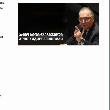
есс-
на
ом
с