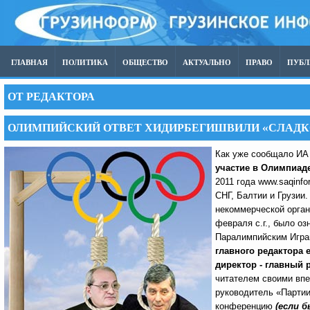
ГЛАВНАЯ
ПОЛИТИКА
ОБЩЕСТВО
АКТУАЛЬНО
ПРАВО
ПУБ
ОТ РЕДАКТОРА
ОЛИМПИЙСКИЙ ОТВЕТ ХИДИРБЕГИШВИЛИ «СЛАДК
Как уже сообщало И
участие в Олимпиаде
2011 года www.saqinf
СНГ, Балтии и Грузии
некоммерческой орга
февраля с.г., было о
Паралимпийским Игра
главного редактора
директор - главный
читателем своими впе
руководитель «Партии
конференцию
(если 