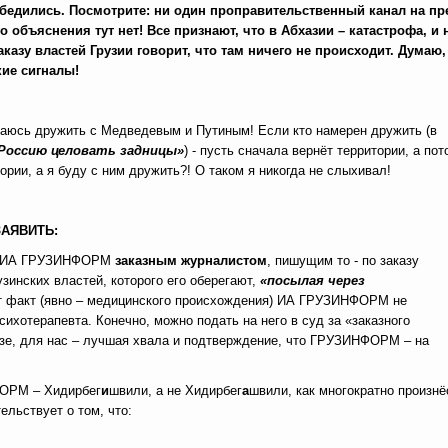
 убедились. Посмотрите: ни один проправительственный канал на пр
о объяснения тут нет! Все признают, что в Абхазии – катастрофа, и 
казу властей Грузии говорит, что там ничего не происходит. Думаю,
ие сигналы!
обираюсь дружить с Медведевым и Путиным! Если кто намерен дружить (в
 Россию целовать задницы»
) - пусть сначала вернёт территории, а пот
ории, а я буду с ним дружить?! О таком я никогда не слыхивал!
ЗАЯВИТЬ:
ора ИА ГРУЗИНФОРМ
заказным журналистом
, пишущим то - по заказу
узинских властей, которого его оберегают,
«посылая через
т факт (явно – медицинского происхождения) ИА ГРУЗИНФОРМ не
психотерапевта. Конечно, можно подать на него в суд за «заказного
дзе, для нас – лучшая хвала и подтверждение, что ГРУЗИНФОРМ – на
ФОРМ – Хидирбег
и
швили, а не Хидирбег
а
швили, как многократно произнё
ельствует о том, что: