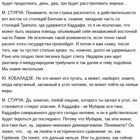
будет продолжать, день, два, три будет расстреливать мирных…
М. СТУРУА: Понимаете, если страна расколется, в действительности
вот восток со столицей Бенгази и, скажем, западная часть со
столицей Триполи, где удержится Каддафи, то я не исключаю, что
может быть оказана помощь объявившей себя независимой восточной
части Ливии. Не исключаю такой возможности, если точно такой
раскол этого государства произойдет. И потом я вам скажу, после
того, как ты пустил столько крови, ты, конечно, долго не удержишься.
Рано или поздно твоя песенка будет спета. Недаром уже идет
разговор о международном трибунале и так далее и тому подобное.
Мы знаем нескольких…
Ю. КОБАЛАДЗЕ: Но это может его пугать, а может, наоборот, знаете,
когда напуганный, загнанный в угол человек, он может пойти на любые
меры.
М. СТУРУА: Да, конечно, любой хищник, которого ты загнал в угол, он
становится стократ опаснее. А Каддафи - не Мубарак все-таки,
Каддафи совершенного другого склада человек, и он в действительно
будет бороться до последнего. Потому что Мубарак, так или иначе,
все-таки был, ну, заражен немножко демократизмом. Понимаете? Он
понял, что… ну, не люблю я исторического сравнения: он, как
Горбачев. Он понял, что дальше нельзя. Или ты должен, как сейчас