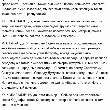
право брать Бастилию? Какое они имели право, понимаете, свергать
Людовика XVI? Позвольте, мы все-таки принимаем Францию такой,
какая она есть – республикой.
Ю. КОБАЛАДЗЕ: Да, мне очень понравилась вот ваша мысль, что
ведь настанет день, когда надо будет вручать там верительные
грамоты нашим послам какому-то новому режиму, который, может
быть, и не совсем вот тот, о котором мы мечтаем.
М. СТУРУА: Да. Я помню, не будем называть этого дипломата, как
ему было тяжело общаться с Чомбе – это конголезский президент,
потому что этот Чомбе убил Лумумбу, вождя национально-
освободительного движения конголезского народа. Я первым написал
передовую статью в «Известиях» на смерть Лумумбы. И мы все были
возмущены, народ был возмущен. Я помню, по всему Советскому
Союзу сначала шло «Свободу Лумумбе!», потом возмущение. А потом
Чомбе становится президентом сначала Катанги, потом всего Конго.
Но нам надо с ним иметь дело, никуда не уйдешь от этого. Но это
отрицательный пример.
Ю. КОБАЛАДЗЕ: Ну да, этот пример… Сейчас возникает светлый
образ Каддафи, который раскидывал шатры во всех странах, в том
числе и в Москве.