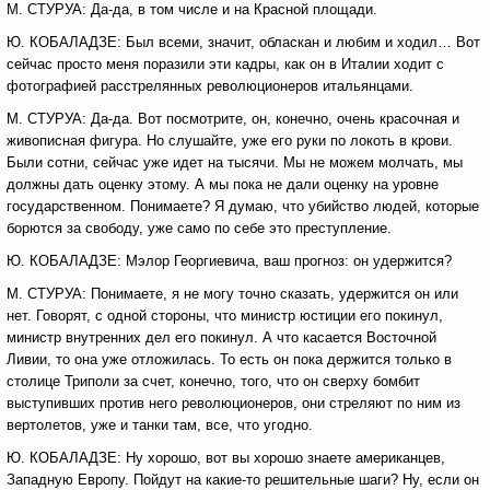
М. СТУРУА: Да-да, в том числе и на Красной площади.
Ю. КОБАЛАДЗЕ: Был всеми, значит, обласкан и любим и ходил… Вот
сейчас просто меня поразили эти кадры, как он в Италии ходит с
фотографией расстрелянных революционеров итальянцами.
М. СТУРУА: Да-да. Вот посмотрите, он, конечно, очень красочная и
живописная фигура. Но слушайте, уже его руки по локоть в крови.
Были сотни, сейчас уже идет на тысячи. Мы не можем молчать, мы
должны дать оценку этому. А мы пока не дали оценку на уровне
государственном. Понимаете? Я думаю, что убийство людей, которые
борются за свободу, уже само по себе это преступление.
Ю. КОБАЛАДЗЕ: Мэлор Георгиевича, ваш прогноз: он удержится?
М. СТУРУА: Понимаете, я не могу точно сказать, удержится он или
нет. Говорят, с одной стороны, что министр юстиции его покинул,
министр внутренних дел его покинул. А что касается Восточной
Ливии, то она уже отложилась. То есть он пока держится только в
столице Триполи за счет, конечно, того, что он сверху бомбит
выступивших против него революционеров, они стреляют по ним из
вертолетов, уже и танки там, все, что угодно.
Ю. КОБАЛАДЗЕ: Ну хорошо, вот вы хорошо знаете американцев,
Западную Европу. Пойдут на какие-то решительные шаги? Ну, если он