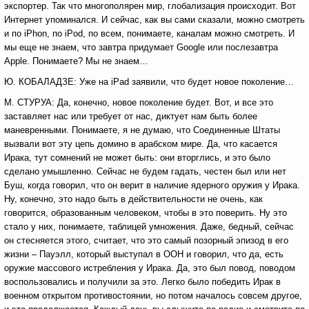
экспортер. Так что многополярен мир, глобализация происходит. Вот
Интернет упоминался. И сейчас, как вы сами сказали, можно смотреть
и по iPhon, по iPod, по всем, понимаете, каналам можно смотреть. И
мы еще не знаем, что завтра придумает Google или послезавтра
Apple. Понимаете? Мы не знаем…
Ю. КОБАЛАДЗЕ: Уже на iPad заявили, что будет новое поколение…
М. СТУРУА: Да, конечно, новое поколение будет. Вот, и все это
заставляет нас или требует от нас, диктует нам быть более
маневренными. Понимаете, я не думаю, что Соединенные Штаты
вызвали вот эту цепь домино в арабском мире. Да, что касается
Ирака, тут сомнений не может быть: они вторглись, и это было
сделано умышленно. Сейчас не будем гадать, честен был или нет
Буш, когда говорил, что он верит в наличие ядерного оружия у Ирака.
Ну, конечно, это надо быть в действительности не очень, как
говорится, образованным человеком, чтобы в это поверить. Ну это
стало у них, понимаете, таблицей умножения. Даже, бедный, сейчас
он стесняется этого, считает, что это самый позорный эпизод в его
жизни – Пауэлл, который выступал в ООН и говорил, что да, есть
оружие массового истребления у Ирака. Да, это был повод, поводом
воспользовались и получили за это. Легко было победить Ирак в
военном открытом противостоянии, но потом началось совсем другое,