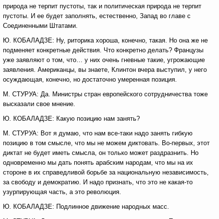
природа не терпит пустоты, так и политическая природа не терпит
пустоты. И ее будет заполнять, естественно, Запад во главе с
Соединенными Штатами.
Ю. КОБАЛАДЗЕ: Ну, риторика хороша, конечно, такая. Но она же не
подменяет конкретные действия. Что конкретно делать? Французы
уже заявляют о том, что… у них очень гневные такие, угрожающие
заявления. Американцы, вы знаете, Клинтон вчера выступил, у него
осуждающая, конечно, но достаточно умеренная позиция.
М. СТУРУА: Да. Министры стран европейского сотрудничества тоже
высказали свое мнение.
Ю. КОБАЛАДЗЕ: Какую позицию нам занять?
М. СТУРУА: Вот я думаю, что нам все-таки надо занять гибкую
позицию в том смысле, что мы не можем диктовать. Во-первых, этот
диктат не будет иметь смысла, он только может раздразнить. Но
одновременно мы дать понять арабским народам, что мы на их
стороне в их справедливой борьбе за национальную независимость,
за свободу и демократию. И надо признать, что это не какая-то
узурпирующая часть, а это революция.
Ю. КОБАЛАДЗЕ: Подлинное движение народных масс.