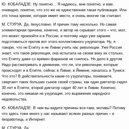
Ю. КОБАЛАДЗЕ: Ну понятно… Я надеюсь, мне понятно, и вам,
очевидно, понятно, что это же не единственная такая публикация. Или
это точка зрение, которая имеет место, и очень многие так считают.
М. СТУРУА: Да, безусловно. И причин тому несколько. Но самая
элементарная причина, конечно, и автор не скрывает этого – что, мол,
это может произойти и в России, и поэтому надо уже заранее
подготовиться против вот этого коллективного узурпатора. Ну, я
говорю, что не Египту и не Ливии учить нас революции. Уже Россия
знает, что такое революция, она испытала на своем веку их столько,
что Египту даже со времен фараонов не снилось. Но дело в другом.
Надо рассматривать в движении, что ли, эти революции, которые
происходят и в Египте, сейчас в Ливии, в Йемене, началось в Тунисе.
Что это? В действительности какие-то узурпаторы, понимаете,
свергают таких больших сынов своей страны, как один диктатор сидел
30 лет в Египте, второй диктатор сидит 40 лет в Ливии. Конечно,
конечно, это никакая не узурпация, это выражение народного
недовольства.
Ю. КОБАЛАДЗЕ: В чем вы видите причины все-таки, мотивы? Потому
что здесь тоже много у нас называют всяких разных причин – и
безработица, и Интернет.
М. СТУРУА: Да.