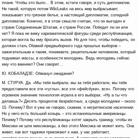
плане. Чтобы это было… В этом, кстати говоря, и суть дипломатии.
Не такой, которую потом WikiLeaks на весь мир выбрасывает,
показывает это грязное белье, а настоящей дипломатии, солидной
дипломатии. Конечно, я в этом смысле считаю, что он выгоден и
стране Соединенным Штатам, и стране России. Победит ли он или
нет? Я пока не вижу харизматической фигуры среди республиканцев,
которая могла бы ему бросить вызов. Но для того, чтобы победить, он
должен стать Обамой предвыборного года прошлых выборов –
зажигательным и таким, понимаете, решительным человеком, который
поднимал массы, в особенности молодежь. Ведь молодежь сейчас
ему что вменяет? Они говорят…
Ю. КОБАЛАДЗЕ: Обманул ожидания?
М. СТУРУА: Да. «Мы тебя выбрали, мы за тебя работали, мы тебе
предоставили все эти «гуглы», все эти «фейсбуки», все». Потому что
огромное значение технология играла в его выборах. «Ну а ты что
делаешь?» Десять процентов безработных, а среди молодежи – около
15. Почему? Вот я уже не говорю, скажем, о негритянском населении.
Но у него есть большой козырь – это испаноязычные американцы.
Почему? Потому что республиканцы хотят закрыть границу, чтобы из
Мексики не шли мексиканцы, а без этого Мексика не может жить. Она
живет, как вот таджики приезжают к нам, у нас работают,