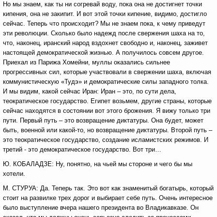
Но мы знаем, как ты ни согревай воду, пока она не достигнет точки
кипения, она не закипит. И вот этой точки кипение, видимо, достигло
сейчас. Теперь что происходит? Мы не знаем пока, к чему приведут
эти революции. Сколько было надежд после свержения шаха на то,
что, наконец, иранский народ вздохнет свободно и, наконец, заживет
настоящей демократической жизнью. А получилось совсем другое.
Приехал из Парижа Хомейни, муллы оказались сильнее
прогрессивных сил, которые участвовали в свержении шаха, включая
коммунистическую «Тудэ» и демократические силы западного толка.
И мы видим, какой сейчас Иран: Иран – это, по сути дела,
теократическое государство. Египет возьмем, другие страны, которые
сейчас находятся в состоянии вот этого брожения. Я вижу только три
пути. Первый путь – это возвращение диктатуры. Она будет, может
быть, военной или какой-то, но возвращение диктатуры. Второй путь –
это теократическое государство, создание исламистских режимов. И
третий - это демократическое государство. Вот три…
Ю. КОБАЛАДЗЕ: Ну, понятно, на чьей мы стороне и чего бы мы
хотели.
М. СТУРУА: Да. Теперь так. Это вот как знаменитый богатырь, который
стоит на развилке трех дорог и выбирает себе путь. Очень интересное
было выступление вчера нашего президента во Владикавказе. Он