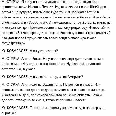
М. СТУРУА: Я хочу начать издалека – с того года, когда пало
правление шаха Ирана в Персии. Ну, шах бежал пока в Швейцарию,
потом еще куда-то, потом еще куда-то. И я написал статью в
«Известиях», называлась она «Его величество в бегах». И она была
опубликована в «Известиях». И немедленно, в тот же день, министр
иностранных дел Громыко звонит главному редактору «Известий» и
говорит: «Вы что, проводите свою собственную внешнюю политику?
Кто дал право Стуруа писать такие вещи о главе иранского
государства?».
Ю. КОБАЛАДЗЕ: А он уже в бегах?
М. СТУРУА: А он в бегах. Но у нас с ним еще дипломатические
отношения. «Немедленно его отзовите!» Ну, главный редактор,
естественно, в ужасе…
Ю. КОБАЛАДЗЕ: А вы писали откуда, из Америки?
М. СТУРУА: А я писал из Вашингтона. Ну вот, он в ужасе. И, к
счастью, в тот же день, когда прозвучал звонок нашего министра
иностранных дел, политбюро приняло решение списать шаха и
сделать ставку на те силы, которые пришли к власти.
Ю. КОБАЛАДЗЕ: То есть вы летели уже в Москву, и вас вернули
обратно?