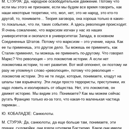
М. СТУРУА: Да, народное освободительное движение. Потому что
если мы этого не признаем, если мы будем все время говорить, как
наши некоторые теоретики, что, мол, нет, это не народ, это кто-то
другой, то, понимаете… Теория заговора, она хороша только в каких-
то локальных, что ли, таких событиях. А здесь революция происходит.
Я очень сожалению, что марксизм изгнан у нас из наших
университетов и окопался в университетах Запада, в основном
Соединенных Штатов. Потому что марксизм – это учение, наука. Как
ее ты применишь, это другое дело. Ты можешь ее применить, как
Сталин применял, ты можешь ее применить по-другому. Что говорил
Маркс? Что революция – это локомотив истории. А если нет
локомотива истории, то нет развития. Вот мой оппонент, он поэтому ни
разу не упомянул слово «революция», потому что революция –
локомотив истории. Это не те люди, которые, понимаете, кладут на
шпалы там взрывчатку. Эти люди просто террористы, преступники, их
надо ловить и изолировать от общества. Нет, это локомотив, он
движет историю. Мы видим это. Понимаете? Как мы можем сейчас
ругать Францию только из-за того, что какая-то маленькая частица
парижан…
Ю. КОБАЛАДЗЕ: Санкюлоты.
М. СТУРУА: Да, санкюлоты, да еще больше там, понимаете, эти
прачки, судомойки, они взяли штурмом Бастилию. Какое они имели