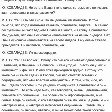
говорится, культивировать. Понимаете? Потому что…
Ю. КОБАЛАДЗЕ: Но есть в Вашингтоне силы, которые это понимают,
заинтересованы в таком развитии?
М. СТУРУА: Есть эти силы. Но мы должны им помогать. В том
смысле, что когда возникает какая-то, понимаете, зацепка… А сейчас
республиканцы бьют бедного Обаму и в хвост, и в гриву. Понимаете?
Мы думаем, что они в основном наваливаются на наших лидеров. Нет.
Они в основном наваливаются на своего лидера. Ему очень тяжело
приходится. Он вертится, понимаете, как…
Ю. КОБАЛАДЗЕ: Уж на сковородке.
М. СТУРУА: Как волчок. Потому что они его называют одновременно и
Сталиным, и Лениным, и Гитлером, и кем угодно. То есть он у них и
коммунист, и фашист. И ему тоже приходится трудно. Потому что
какие бы ни были сдвиги в России, они нас смотрят все-таки с
подозрением, что «вы все-таки коммунисты». И там, и то, и се, но
вы… где-то поскреби, и ты увидишь коммуниста. Понимаете? И он –
коммунист... То есть надо быть, как говорится, очень щепетильными,
понимать его положение. Тем более что он афроамериканец, а не
белый. Будь он белым, с его взглядами он бы пошел еще дальше – и
навстречу нам, и навстречу интересам Соединенных Штатов. Но, к
сожалению, он черный, цветной, и он не может себе такой роскоши