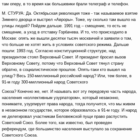
там оперу, в то время как большевики брали телеграф и телефон.
М. СТУРУА: Да. Октябрьская революция тоже - так называемое взятие
Зимнего дворца и выстрел «Авроры». Тоже, ну сколько там вышло на
улицы людей? Пойдем дальше. 1991 год – смещение, то есть не
смещение, а уход в отставку Горбачева. И то, что происходило в
Москве: опять же вышли десятки тысяч москвичей и заявили о том,
что больше не хотят жить в условиях советского режима. Дальше
пошли: 1993 год. Согласно конституционной структуре, над
президентом стоял Верховный Совет. И президент бросил вызов
Верховному Совету, потому что Верховный Совет тянул страну
обратно, в социалистическое прошлое. Опять-таки кто вышел на
улицу? Весь 150-миллионный российский народ? Или, тем более, в
91-м году 300-миллионный народ Советского
Союза? Конечно же, нет. И называть вот эту передовую часть народа,
населения «коллективным узурпатором», который незаконно,
понимаете, узурпирует права народа, тогда получится, что мы живем
в незаконном государстве, которое образовалось в 91-м году. И народ
не делегировал участникам Беловежской пущи право распустить
Советский Союз. Более того, как известно, был проведен
референдум, где большинство населения выступало за сохранение
Советского Союза.