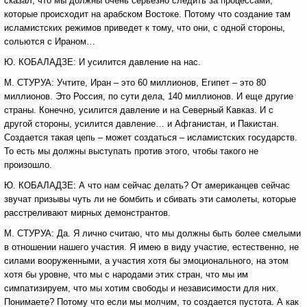
сказал, что мы должны очень серьезно следить за процессами,
которые происходит на арабском Востоке. Потому что создание там
исламистских режимов приведет к тому, что они, с одной стороны,
сольются с Ираном…
Ю. КОБАЛАДЗЕ: И усилится давление на нас.
М. СТУРУА: Учтите, Иран – это 60 миллионов, Египет – это 80
миллионов. Это Россия, по сути дела, 140 миллионов. И еще другие
страны. Конечно, усилится давление и на Северный Кавказ. И с
другой стороны, усилится давление… и Афганистан, и Пакистан.
Создается такая цепь – может создаться – исламистских государств.
То есть мы должны выступать против этого, чтобы такого не
произошло.
Ю. КОБАЛАДЗЕ: А что нам сейчас делать? От американцев сейчас
звучат призывы чуть ли не бомбить и сбивать эти самолеты, которые
расстреливают мирных демонстрантов.
М. СТУРУА: Да. Я лично считаю, что мы должны быть более смелыми
в отношении нашего участия. Я имею в виду участие, естественно, не
силами вооруженными, а участия хотя бы эмоционального, на этом
хотя бы уровне, что мы с народами этих стран, что мы им
симпатизируем, что мы хотим свободы и независимости для них.
Понимаете? Потому что если мы молчим, то создается пустота. А как