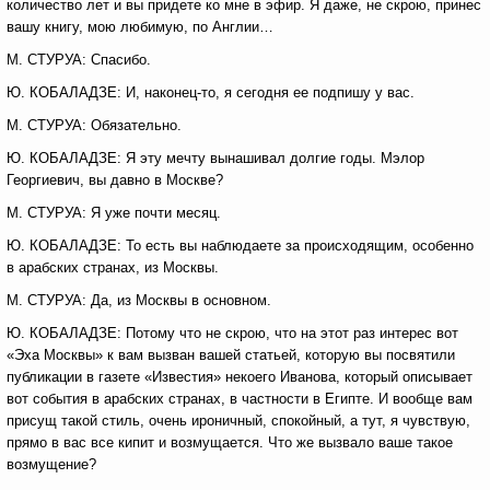
количество лет и вы придете ко мне в эфир. Я даже, не скрою, принес
вашу книгу, мою любимую, по Англии…
М. СТУРУА: Спасибо.
Ю. КОБАЛАДЗЕ: И, наконец-то, я сегодня ее подпишу у вас.
М. СТУРУА: Обязательно.
Ю. КОБАЛАДЗЕ: Я эту мечту вынашивал долгие годы. Мэлор
Георгиевич, вы давно в Москве?
М. СТУРУА: Я уже почти месяц.
Ю. КОБАЛАДЗЕ: То есть вы наблюдаете за происходящим, особенно
в арабских странах, из Москвы.
М. СТУРУА: Да, из Москвы в основном.
Ю. КОБАЛАДЗЕ: Потому что не скрою, что на этот раз интерес вот
«Эха Москвы» к вам вызван вашей статьей, которую вы посвятили
публикации в газете «Известия» некоего Иванова, который описывает
вот события в арабских странах, в частности в Египте. И вообще вам
присущ такой стиль, очень ироничный, спокойный, а тут, я чувствую,
прямо в вас все кипит и возмущается. Что же вызвало ваше такое
возмущение?