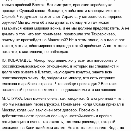
только арабский Восток. Вот смотрите, иранские корабли уже
проходят Суэцкий канал. Выходят, чтобы вести маневры вместе с
Сирией. Что думает на этот счет Израиль, у которого есть ядерное
оружие? Мы должны об этом думать, потому что там может
завариться новая мировая война, и ее мы должны предотвратить. А не
думать о том, что вот, понимаете, произошло это Тахрер-сквер,
почему не произойдет на Манежной? Не в этом плане, а в плане вот
такого, что ли, общемирового подхода к этой проблеме. А вот этого я
пока что, к сожалению, не наблюдаю.
Ю. КОБАЛАДЗЕ: Мэлор Георгиевич, хочу все-таки поговорить о
российско-американских отношениях, в которых вы специалист и
долго уже живете в Штатах, наблюдаете изнутри, знаете всю
политическую элиту. Ну, забудем на минуту, что есть ситуация
сложная в арабских странах. Что вообще происходит? Все-таки
позитивный произошел момент – подписали мы это соглашение…
М. СТУРУА: Был момент очень, как говорится, благоприятный – тот,
что мы называем перезагрузкой. Понимаете, когда Обама приехал в
Москву, когда был заключен этот договор. Потом он в
действительности проявил большую настойчивость и пробил
ратификацию в очень, так сказать, тяжелом раскладе, который
сложился на Капитолийском холме. Но это только начало. Ведь, по