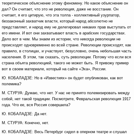
теоретическое объяснение этому феномену. Но какое объяснение он
дал? Он считает, что это не революция, даже не восстание. Он
считает, я его цитирую, что эта толпа - коллективный узурпатор,
беззаконный захватчик власти, который народ абсолютно не
представляет, и народ ему не делегировал никаких прав выступать от
его имени. И вот они захватывают власть в арабских государствах.
Дело вот в чем. Мы знаем из истории, что никогда революции не
происходят одновременно во всей стране. Революции происходят, как
правило, в столицах, и участвует, безусловно, очень небольшая часть
населения. В этом, так сказать, суть революции. Потому что если вся
страна объята революцией, такого не может быть. Я привожу пример
вот в своем материале, который на сайте «Эха», России.
Ю. КОБАЛАДЗЕ: Но в «Известиях» он будет опубликован, как вот
полемика?
М. СТУРУА: Думаю, что нет. У нас не принято полемизировать между
собой, нет такой традиции. Посмотрите, Февральская революция 1917
года. Что ее, вся Россия совершила?
Ю. КОБАЛАДЗЕ: Да нет.
М. СТУРУА: Конечно, нет.
Ю. КОБАЛАДЗЕ: Весь Петербург сидел в оперном театре и слушал