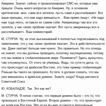
Америке. Значит, сейчас я проанализировал СМС-ки, которые нам
пришли. Очень много вопросов по Америке. Ну, в основном
критические: мол, сами все затеяли, пусть сами и расхлебывают. Вот
ваши призывы, что нам надо вмешаться… Вам прямо пишут: «Не надо
нам туда лезть, оставьте их самим себе. Американцы там все это
затеяли, у нас своих проблем хватает. Вот пусть американцы все и
расхлебывают». Ваш комментарий.
М. СТУРУА: Ну, из этих высказываний я полностью подписываюсь под
заявлением, что у нас своих проблем хватает. Это в действительности
так. Даже хватает больше чем нужно. Это правильно. Но это отнюдь
не значит, что мы должны проводить политику изоляционизма, потому
что мы живем в глобализованном мире. Понимаете? Здесь аукнулось,
там откликнулось. От этого не убежишь. Ведь, по сути-то дела, то,
что происходит на арабском Востоке, это тоже пример глобализации.
Раньше бы такого не произошло. Кстати, я должен сказать, что мы
уже вмешались в арабское домино. Знаете, когда? Когда распался
Советский Союз.
Ю. КОБАЛАДЗЕ: Так. Это как же?
М. СТУРУА: Я лично считаю, что первым домино было – это то, что
произошло в Восточной Европе. Второе домино – то, что происходит
на арабском Востоке. Ибо если бы мир оставался биполярным,