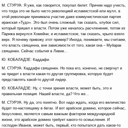
М. СТУРУА: Я уже, как говорится, покупал билет. Причем надо учесть,
что тогда это не было чисто революцией исламистской или мулл, в
этой революции принимала участие даже коммунистическая партия
иранская «Тудэ». Это был очень сложный, так сказать, клубок сил,
который пришел к власти. Потом уже началось расчленение, потом из
Парижа вернулся Хомейни, и исламистское, так сказать, крыло взяло
верх. Я почему привожу этот пример? Иногда, понимаете, мы считаем,
что власть священна, вне зависимости от того, какая она – Мубарак
священен. Сейчас события в Ливии…
Ю. КОБАЛАДЗЕ: Каддафи.
М. СТУРУА: Каддафи священен. Но пока его, конечно, не свергнут и
не придет к власти какая-то другая группировка, которую будет
представлять какой-то другой лидер.
Ю. КОБАЛАДЗЕ: Ну, с точки зрения власти, может быть, это и
правильная позиция. Нашей власти, да? Что же…
М. СТУРУА: Ну да, это понятно. Вот надо ждать, когда его величество
будет по-настоящему в бегах. И вот арабское домино, которое сейчас,
безусловно, является самым важным фактором международной
жизни, это арабское домино требует какого-то осмысления. И
господин Иванов, может быть, первый, кто попытался дать какое-то