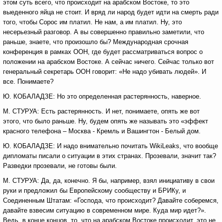
этом суть всего, что происходит на арабском Востоке, то это
выеденного яйца не стоит. И вряд ли народ будет идти на смерть ради
того, чтобы Сорос им платил. Не нам, а им платил. Ну, это
несерьезный разговор. А вы совершенно правильно заметили, что
раньше, знаете, что произошло бы? Международная срочная
конференция в рамках ООН, где будет рассматриваться вопрос о
положении на арабском Востоке. А сейчас ничего. Сейчас только вот
генеральный секретарь ООН говорит: «Не надо убивать людей». И
все. Понимаете?
Ю. КОБАЛАДЗЕ: Но это определенная растерянность, наверное.
М. СТУРУА: Есть растерянность. И нет, понимаете, опять же вот
этого, что было раньше. Ну, будем опять же называть это «эффект
красного телефона – Москва - Кремль и Вашингтон - Белый дом.
Ю. КОБАЛАДЗЕ: И надо внимательно почитать WikiLeaks, что вообще
дипломаты писали о ситуации в этих странах. Прозевали, значит так?
Разведки прозевали, не готовы были.
М. СТУРУА: Да, да, конечно. Я бы, например, взял инициативу в свои
руки и предложил бы Европейскому сообществу и БРИКу, и
Соединенным Штатам: «Господа, что происходит? Давайте соберемся,
давайте взвесим ситуацию в современном мире. Куда мир идет?».
Ведь, в конце концов, то, что на арабском Востоке происходит, это не