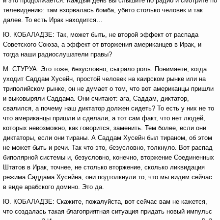
и это продолжается. Каждый день вы слышите по радио и смотрите по
телевидению: там взорвалась бомба, убито столько человек и так
далее. То есть Ирак находится…
Ю. КОБАЛАДЗЕ: Так, может быть, не второй эффект от распада
Советского Союза, а эффект от вторжения американцев в Ирак, и
тогда наши радиослушатели правы?
М. СТУРУА: Это тоже, безусловно, сыграло роль. Понимаете, когда
уходит Саддам Хусейн, простой человек на каирском рынке или на
триполийском рынке, он не думает о том, что вот американцы пришли
и выковыряли Саддама. Они считают: ага, Саддам, диктатор,
свалился, а почему наш диктатор должен сидеть? То есть у них не то
что американцы пришли и сделали, а тот сам факт, что нет людей,
которых невозможно, как говорится, заменить. Тем более, если они
диктаторы, если они тираны. А Саддам Хусейн был тираном, об этом
не может быть и речи. Так что это, безусловно, толкнуло. Вот распад
биполярной системы и, безусловно, конечно, вторжение Соединенных
Штатов в Ирак, точнее, не столько вторжение, сколько ликвидация
режима Саддама Хусейна, они подтолкнули то, что мы видим сейчас
в виде арабского домино. Это да.
Ю. КОБАЛАДЗЕ: Скажите, пожалуйста, вот сейчас вам не кажется,
что создалась такая благоприятная ситуация придать новый импульс