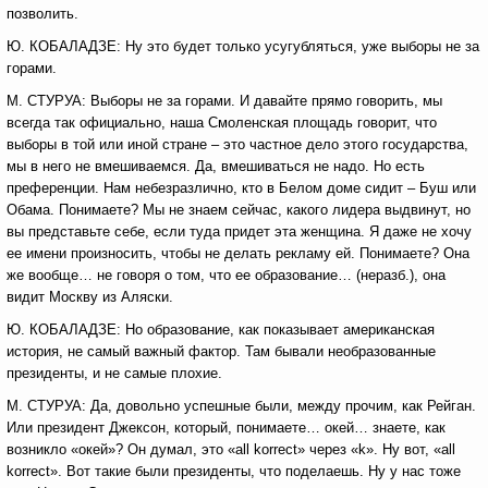
позволить.
Ю. КОБАЛАДЗЕ: Ну это будет только усугубляться, уже выборы не за
горами.
М. СТУРУА: Выборы не за горами. И давайте прямо говорить, мы
всегда так официально, наша Смоленская площадь говорит, что
выборы в той или иной стране – это частное дело этого государства,
мы в него не вмешиваемся. Да, вмешиваться не надо. Но есть
преференции. Нам небезразлично, кто в Белом доме сидит – Буш или
Обама. Понимаете? Мы не знаем сейчас, какого лидера выдвинут, но
вы представьте себе, если туда придет эта женщина. Я даже не хочу
ее имени произносить, чтобы не делать рекламу ей. Понимаете? Она
же вообще… не говоря о том, что ее образование… (неразб.), она
видит Москву из Аляски.
Ю. КОБАЛАДЗЕ: Но образование, как показывает американская
история, не самый важный фактор. Там бывали необразованные
президенты, и не самые плохие.
М. СТУРУА: Да, довольно успешные были, между прочим, как Рейган.
Или президент Джексон, который, понимаете… окей… знаете, как
возникло «окей»? Он думал, это «all korrect» через «k». Ну вот, «all
korrect». Вот такие были президенты, что поделаешь. Ну у нас тоже