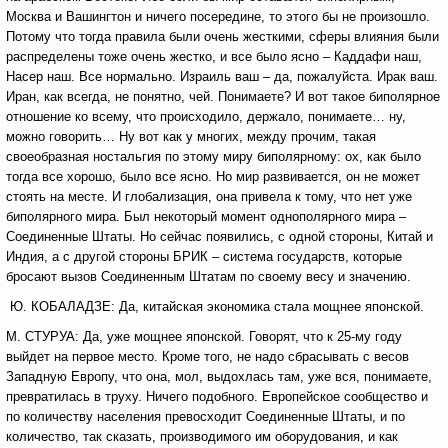
Москва и Вашингтон и ничего посередине, то этого бы не произошло.
Потому что тогда правила были очень жесткими, сферы влияния были
распределены тоже очень жестко, и все было ясно – Каддафи наш,
Насер наш. Все нормально. Израиль ваш – да, пожалуйста. Ирак ваш.
Иран, как всегда, не понятно, чей. Понимаете? И вот такое биполярное
отношение ко всему, что происходило, держало, понимаете… ну,
можно говорить… Ну вот как у многих, между прочим, такая
своеобразная ностальгия по этому миру биполярному: ох, как было
тогда все хорошо, было все ясно. Но мир развивается, он не может
стоять на месте. И глобализация, она привела к тому, что нет уже
биполярного мира. Был некоторый момент однополярного мира –
Соединенные Штаты. Но сейчас появились, с одной стороны, Китай и
Индия, а с другой стороны БРИК – система государств, которые
бросают вызов Соединенным Штатам по своему весу и значению.
Ю. КОБАЛАДЗЕ: Да, китайская экономика стала мощнее японской.
М. СТУРУА: Да, уже мощнее японской. Говорят, что к 25-му году
выйдет на первое место. Кроме того, не надо сбрасывать с весов
Западную Европу, что она, мол, выдохлась там, уже вся, понимаете,
превратилась в труху. Ничего подобного. Европейское сообщество и
по количеству населения превосходит Соединенные Штаты, и по
количество, так сказать, производимого им оборудования, и как