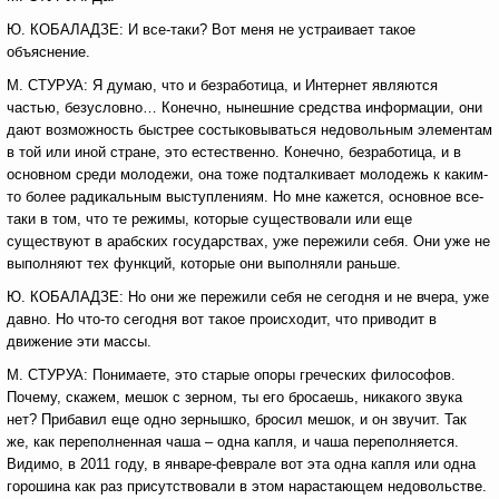
Ю. КОБАЛАДЗЕ: И все-таки? Вот меня не устраивает такое
объяснение.
М. СТУРУА: Я думаю, что и безработица, и Интернет являются
частью, безусловно… Конечно, нынешние средства информации, они
дают возможность быстрее состыковываться недовольным элементам
в той или иной стране, это естественно. Конечно, безработица, и в
основном среди молодежи, она тоже подталкивает молодежь к каким-
то более радикальным выступлениям. Но мне кажется, основное все-
таки в том, что те режимы, которые существовали или еще
существуют в арабских государствах, уже пережили себя. Они уже не
выполняют тех функций, которые они выполняли раньше.
Ю. КОБАЛАДЗЕ: Но они же пережили себя не сегодня и не вчера, уже
давно. Но что-то сегодня вот такое происходит, что приводит в
движение эти массы.
М. СТУРУА: Понимаете, это старые опоры греческих философов.
Почему, скажем, мешок с зерном, ты его бросаешь, никакого звука
нет? Прибавил еще одно зернышко, бросил мешок, и он звучит. Так
же, как переполненная чаша – одна капля, и чаша переполняется.
Видимо, в 2011 году, в январе-феврале вот эта одна капля или одна
горошина как раз присутствовали в этом нарастающем недовольстве.