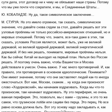
сути дела, этот договор ни к чему не обязывает наши страны. Потому
что мы уже почти что сократили, и мы, и Соединенные Штаты…
Ю. КОБАЛАДЗЕ: Ну да, такое символическое заключение…
М. СТУРУА: Но это имело огромное, так сказать, символическое
значение, что давайте снова сядем за стол, давайте решать вот эти
узловые проблемы не только российско-американских отношений, но и
мировых отношений. Потому что, знаете, все-таки даже в этих, так
сказать, условиях Россия является, может быть, уже не великой
державой, но великой ядерной державой, великой энергетической
державой. И без нее решать, понимаете, мировые проблемы нельзя.
Как бы сейчас Китай ни выходил на первый план. Нельзя без России
решать. И поэтому очень важно, чтобы Вашингтон и Москва
действовали в унисон. Очень важно. У нас много противоречий. И, как
правило, эти противоречия в основном идеологические. Понимаете?
Они имеют значение, потому что они заставляют людей как-то иногда
ожесточаться. Вот нам, Москве, скажем… ну когда они произносят
слово «Ходорковский», мы начинаем вздрагивать. Когда мы что-то
произносим, там начинают вздрагивать. Ну это периферия, но очень
важная периферия. Это, позвольте, мы с вами – грузины, и это то же
самое, что грузинское лобби или сациви без перца. Это перец. Но все
равно основа должна быть. Вот эту основу надо закладывать и, как