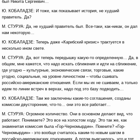
был Никита Сергеевич…
Ю. КОБАЛАДЗЕ: И тоже, как показывает история, не худший
правитель. Да?
М. СТУРУА: Да, не худший правитель был. Все-таки, как-никак, он дал
нам некоторую…
Ю. КОБАЛАДЗЕ: Теперь даже «Карибский кризис» трактуется в
несколько ином свете.
М. СТУРУА: Да, вот теперь передышку какую-то определенную… Да, в
общем, мне кажется, что надо искать сближения и идти на сближение,
где угодно – культурные, экономические связи, торговые, какие
угодно, социальные, на уровне личностном – чтобы сшивать
российско-американские отношения. Если мы их не сшиваем, а только
идем по линии встреч в верхах, надо под это базу подводить…
Ю. КОБАЛАДЗЕ: Там же заключены какие-то соглашения, созданы
комиссии двусторонние, что-то… они это все работает…
М. СТУРУА: Огромное количество. Они в основном делают вид, что
работают. Понимаете? Это все на холостом ходу. Это так же, как
знаменитая комиссия была «Гор-Черномырдин». Помните? «Гор-
Черномырдин» - это вообще считалось каким-то новым шагом в
российско-американских отношениях. А потом выяснилось, что и тот