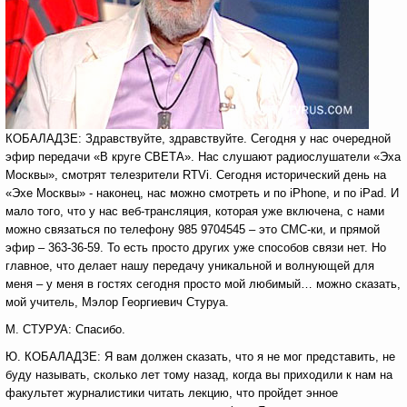
КОБАЛАДЗЕ: Здравствуйте, здравствуйте. Сегодня у нас очередной
эфир передачи «В круге СВЕТА». Нас слушают радиослушатели «Эха
Москвы», смотрят телезрители RTVi. Сегодня исторический день на
«Эхе Москвы» - наконец, нас можно смотреть и по iPhone, и по iPad. И
мало того, что у нас веб-трансляция, которая уже включена, с нами
можно связаться по телефону 985 9704545 – это СМС-ки, и прямой
эфир – 363-36-59. То есть просто других уже способов связи нет. Но
главное, что делает нашу передачу уникальной и волнующей для
меня – у меня в гостях сегодня просто мой любимый… можно сказать,
мой учитель, Мэлор Георгиевич Стуруа.
М. СТУРУА: Спасибо.
Ю. КОБАЛАДЗЕ: Я вам должен сказать, что я не мог представить, не
буду называть, сколько лет тому назад, когда вы приходили к нам на
факультет журналистики читать лекцию, что пройдет энное