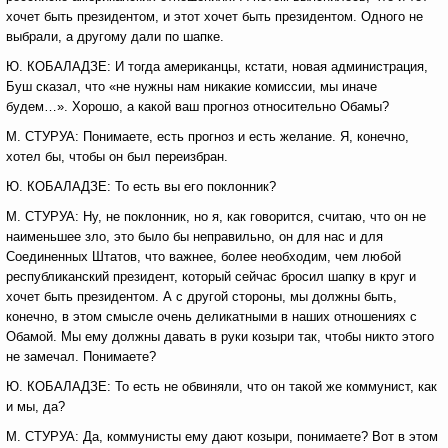
хочет быть президентом, и этот хочет быть президентом. Одного не
выбрали, а другому дали по шапке.
Ю. КОБАЛАДЗЕ: И тогда американцы, кстати, новая администрация,
Буш сказал, что «не нужны нам никакие комиссии, мы иначе
будем…». Хорошо, а какой ваш прогноз относительно Обамы?
М. СТУРУА: Понимаете, есть прогноз и есть желание. Я, конечно,
хотел бы, чтобы он был переизбран.
Ю. КОБАЛАДЗЕ: То есть вы его поклонник?
М. СТУРУА: Ну, не поклонник, но я, как говорится, считаю, что он не
наименьшее зло, это было бы неправильно, он для нас и для
Соединенных Штатов, что важнее, более необходим, чем любой
республиканский президент, который сейчас бросил шапку в круг и
хочет быть президентом. А с другой стороны, мы должны быть,
конечно, в этом смысле очень деликатными в наших отношениях с
Обамой. Мы ему должны давать в руки козыри так, чтобы никто этого
не замечал. Понимаете?
Ю. КОБАЛАДЗЕ: То есть не обвиняли, что он такой же коммунист, как
и мы, да?
М. СТУРУА: Да, коммунисты ему дают козыри, понимаете? Вот в этом