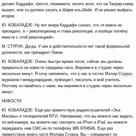
делает Каддафи, просто, понимаете, косить всех, кто на Тахрир-сквер
вышел, или ты должен уехать в Шарм-эль-Шейх. И он решил выбрать
второе.
Ю. КОБАЛАДЗЕ: Ну вот вчера Каддафи сказал, что «я вовсе не
президент, я – революционер и глава революции, и вообще погибну
вместе с этой революцией».
М. СТУРУА: Да-да. У них в действительности нет такой формальной
должности, как президент Ливии.
Ю. КОБАЛАДЗЕ: Очень быстро время летит, сейчас мы должны
прерваться на новости середины часа. Вернемся в студию через
несколько минут. Я хочу напомнить, что у нас в гостях Мэлор Стуруа,
журналист-международник, публицист, писатель и мой учитель.
Поэтому оставайтесь с нами, мы вернемся в студию через несколько
минут.
НОВОСТИ
Ю. КОБАЛАДЗЕ: Еще раз приветствую радиослушателей «Эха
Москвы» и телезрителей RTVi. Напоминаю, что вы можете нас видеть
по веб-камере, вы можете нас смотреть на iPhon и iPad, вы можете
передавать нам СМС-ки по телефону 985 9704545. Еще раз
приветствую моего гостя Мэлора Стуруа. Вы – специалист по