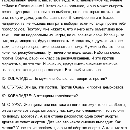
зарабатывают деньги, высылают туда. А испаноязычное население
сейчас в Соединенных Штатах очень большое, и оно может сыграть
решающую роль не только на выборах, но в некоторых штатах, где
они, по сути дела, уже большинство. В Калифорнии и в Техасе,
например, ты не можешь выиграть выборы, если испанцы против тебя
проголосуют. Поэтому мне кажется, что у него есть объективно все-
таки… как ни недовольны им негры, но он все-таки свой. Испанцы за
них, за демократов, будут голосовать. Молодежь, я думаю, что все-
таки, в конце концов, тоже повернется к нему. Мужчины белые – они,
конечно, республиканцы. Тут ничего не поделаешь. Рабочий класс
против Обамы, рабочий класс за республиканцев. И это против
марксизма, но это так. И конечно, будут иметь значение женские
голоса, как женщины проголосуют. Вот приблизительно…
Ю. КОБАЛАДЗЕ: Но мужчины белые, вы говорите, против?
М. СТУРУА: Эти да, эти против. Против Обамы и против демократов.
Ю. КОБАЛАДЗЕ: А женщины колеблются?
М. СТУРУА: Женщины, они все-таки за него, потому что он за аборты,
он за такие вот вещи, которые у нас кажутся смешными: что это они
по поводу абортов?.. А вся страна расколота: одна хочет аборты,
другая не хочет абортов. Для нас это как-то смешно выглядит. Как
можно? У нас такие проблемы, а они об абортах спорят. А для них это