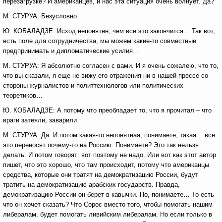
перезагрузке? И американцев, и нас эта ситуация очень волнует. Да?
М. СТУРУА: Безусловно.
Ю. КОБАЛАДЗЕ: Исход непонятен, чем все это закончится… Так вот,
есть поле для сотрудничества, мы можем какие-то совместные
предпринимать и дипломатические усилия…
М. СТУРУА: Я абсолютно согласен с вами. И я очень сожалею, что то,
что вы сказали, я еще не вижу его отражения ни в нашей прессе со
стороны журналистов и политтехнологов или политических
теоретиков…
Ю. КОБАЛАДЗЕ: А потому что преобладает то, что я прочитал – что
враги затеяли, заварили…
М. СТУРУА: Да. И потом какая-то непонятная, понимаете, такая… все
это переносят почему-то на Россию. Понимаете? Это так нельзя
делать. И потом говорят: вот поэтому не надо. Или вот как этот автор
пишет, что это хорошо, что там происходит, потому что американцы
средства, которые они тратят на демократизацию России, будут
тратить на демократизацию арабских государств. Правда,
демократизацию России он берет в кавычки. Но, понимаете… То есть
что он хочет сказать? Что Сорос вместо того, чтобы помогать нашим
либералам, будет помогать ливийским либералам. Но если только в