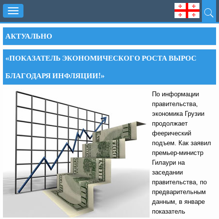
Toggle
navigation
АКТУАЛЬНО
«ПОКАЗАТЕЛЬ ЭКОНОМИЧЕСКОГО РОСТА ВЫРОС
БЛАГОДАРЯ ИНФЛЯЦИИ!»
По информации
правительства,
экономика Грузии
продолжает
феерический
подъем. Как заявил
премьер-министр
Гилаури на
заседании
правительства, по
предварительным
данным, в январе
показатель