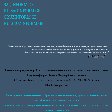
SAQINFORM.GE
RU.SAQINFORM.GE
GRUZINFORM.GE
RU.GRUZINFORM.GE
Главный редактор Информационно-аналитического агентства
Грузинформ Арно Хидирбегишвили
Chief editor of Information agency GEOINFORM Arno
Khidirbegishvili
Все права защищены. При использовании, цитировании, или
републикации материалов с
сайта информационно-аналитического агентства Грузинформ
гиперссылка на