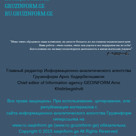
GRUZINFORM.GE
RU.GRUZINFORM.GE
Главный редактор Информационно-аналитического агентства
Грузинформ Арно Хидирбегишвили
Chief editor of Information agency GEOINFORM Arno
Khidirbegishvili
Все права защищены. При использовании, цитировании, или
републикации материалов с
сайта информационно-аналитического агентства Грузинформ
гиперссылка на
www.ru.saqinform.ge (www.ru.gruzinform.ge) обязательна.
Copyright © 2015 saqinform.ge All Rights Reserved.