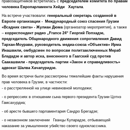
правозащитников встретилась с
председателем комитета по правам
человека Европарламента Хейди Хаутала
.
На встрече участвовали:
генеральный секретарь созданной в
Европе организации - Международный союз спасения Грузии
«Всадник света» - Жулиан Дюма
(организатор мероприятия), а также
–
корреспондент радио
„France 24“ Гиоргий Попхадзе,
председатель Общенародного движения сопротивления Давид
Тархан-Моурави, руководитель медиа-союза «Объектив» Ирма
Инашвили, омбудсмен по вопросам политзаключенных Мераб
Блададзе и автор иска, внесенного в Гаагский суд против
Саакашвили - председатель партии «Закон и справедливость»
адвокат Шалва Хачапуридзе.
Во время встречи были рассмотрены тяжелейшие факты нарушения
прав человека в Грузии, в частности:
- о расстрелянной на улице невиновной молодежи;
- о репрессиях в отношении сына первого президента Грузии Цотнэ
Гамсахурдиа;
- об аресте бывшего парламентария Сандро Брегадзе;
- о незаконном заключении Гванцы Купарадзе, отбывающей
наказание за умышленное убийство своего одноклассника.