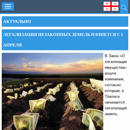
Toggle
navigation
АКТУАЛЬНО
ЛЕГАЛИЗАЦИЯ НЕЗАКОННЫХ ЗЕМЕЛЬ НАЧНЕТСЯ С 1
АПРЕЛЯ
В Закон «О
легализации
имущества»
вошли
изменения,
согласно
которым, в
Тбилиси
начинается
легализация
земель