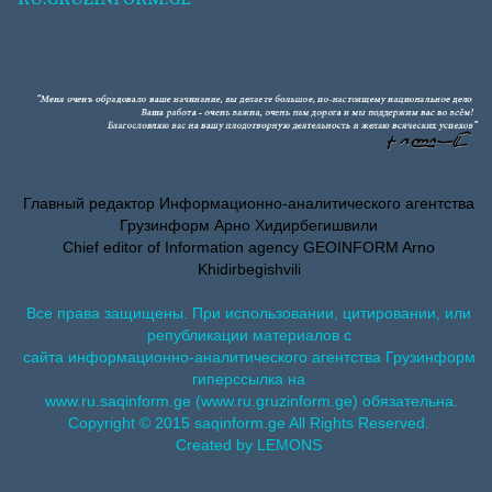
Главный редактор Информационно-аналитического агентства
Грузинформ Арно Хидирбегишвили
Chief editor of Information agency GEOINFORM Arno
Khidirbegishvili
Все права защищены. При использовании, цитировании, или
републикации материалов с
сайта информационно-аналитического агентства Грузинформ
гиперссылка на
www.ru.saqinform.ge (www.ru.gruzinform.ge) обязательна.
Copyright © 2015 saqinform.ge All Rights Reserved.
Created by LEMONS