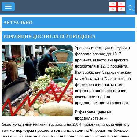
Toggle
navigation
АКТУАЛЬНО
ИНФЛЯЦИЯ ДОСТИГЛА 13, 7 ПРОЦЕНТА
Уровень инфляции в Грузии в
феврале возрос до 13, 7
процента вместо январского
показателя в 12, 3 процента.
Как сообщает Статистическая
служба страны "Сакстати", на
формирование показателя
инфляции основное вляние
оказал рост цен на
продовольствие и транспорт.
В феврале цены на
продвольствие и
безалкогольные напитки возросли на 28, 4 процента по сравнению с
тем же периодом прошлого года и на стали на 6 процентов больше,
чем в нынешнем январе. Доля продовольствия в годовой инфляции