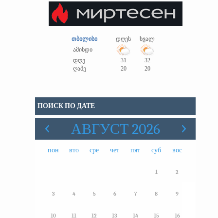
თბილისი
დღეს
ხვალ
ამინდი
დღე
31
32
ღამე
20
20
ПОИСК ПО ДАТЕ
АВГУСТ 2026
пон
вто
сре
чет
пят
суб
вос
1
2
3
4
5
6
7
8
9
10
11
12
13
14
15
16