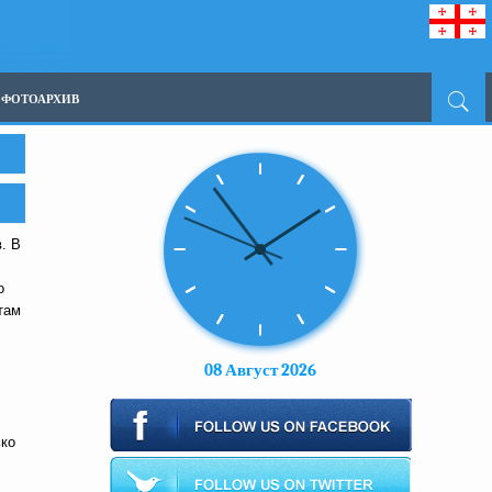
ФОТОАРХИВ
. В
о
там
08 Август 2026
ько