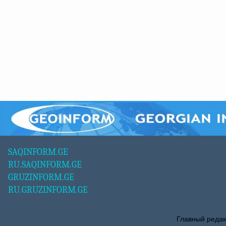
SAQINFORM.GE
RU.SAQINFORM.GE
GRUZINFORM.GE
RU.GRUZINFORM.GE
Главный редак