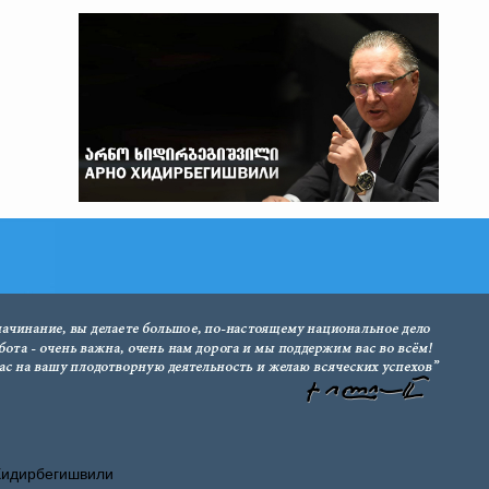
Хидирбегишвили