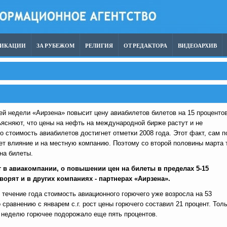
ЛИКАЦИИ
ЗА РУБЕЖОМ
РЕЛИГИЯ
ОТ РЕДАКТОРА
ВИДЕОАРХИВ
й недели «Аирзена» повысит цену авиабилетов билетов на 15 процентов
ясняют, что цены на нефть на международной бирже растут и не
о стоимость авиабилетов достигнет отметки 2008 года. Этот факт, сам п
ет влияние и на местную компанию. Поэтому со второй половины марта 
на билеты.
 в авиакомпании, о повышении цен на билеты в пределах 5-15
ворят и в других компаниях - партнерах «Аирзена».
 течение года стоимость авиационного горючего уже возросла на 53
о сравнению с январем с.г. рост цены горючего составил 21 процент. Тол
неделю горючее подорожало еще пять процентов.