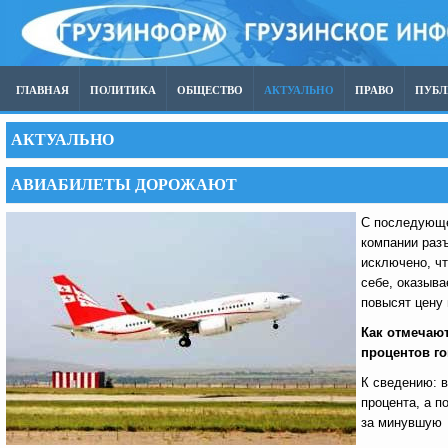
ГЛАВНАЯ
ПОЛИТИКА
ОБЩЕСТВО
АКТУАЛЬНО
ПРАВО
ПУБ
АКТУАЛЬНО
АВИАБИЛЕТЫ ДОРОЖАЮТ
С последующе
компании разъ
исключено, чт
себе, оказыва
повысят цену 
Как отмечают
процентов го
К сведению: в
процента, а п
за минувшую 