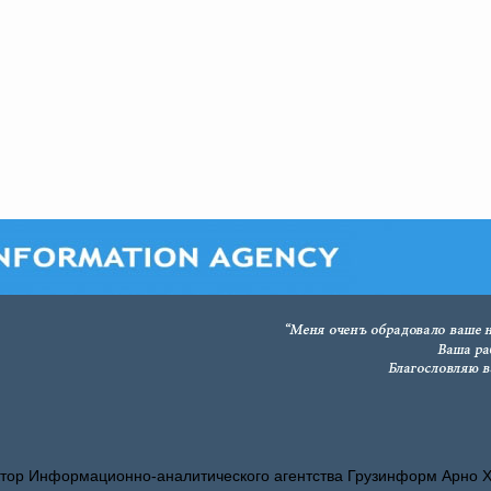
тор Информационно-аналитического агентства Грузинформ Арно 