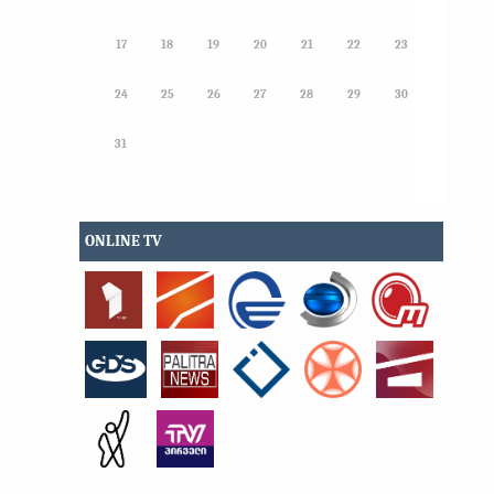
17
18
19
20
21
22
23
24
25
26
27
28
29
30
31
ONLINE TV