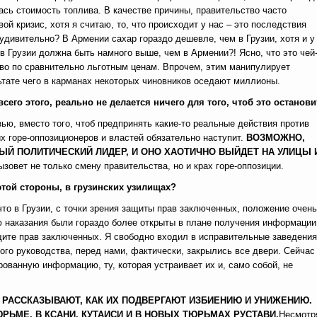
ась стоимость топлива. В качестве причины, правительство часто
ой кризис, хотя я считаю, то, что происходит у нас – это последствия
удивительно? В Армении сахар гораздо дешевле, чем в Грузии, хотя и у
р в Грузии должна быть намного выше, чем в Армении?! Ясно, что это чей
иво по сравнительно льготным ценам. Впрочем, этим манипулирует
ьтате чего в карманах некоторых чиновников оседают миллионы.
сего этого, реально не делается ничего для того, чтоб это останови
зью, вместо того, чтоб предпринять какие-то реальные действия против
х горе-оппозиционеров и властей обязательно наступит.
ВОЗМОЖНО,
ЫЙ ПОЛИТИЧЕСКИЙ ЛИДЕР, И ОНО ХАОТИЧНО ВЫЙДЕТ НА УЛИЦЫ 
ызовет не только смену правительства, но и крах горе-оппозиции.
этой стороны, в грузинских узилищах?
то в Грузии, с точки зрения защиты прав заключенных, положение очень
 наказания были гораздо более открыты в плане получения информации
ащите прав заключенных. Я свободно входил в исправительные заведения
ого руководства, перед нами, фактически, закрылись все двери. Сейчас
ванную информацию, ту, которая устраивает их и, само собой, не
 РАССКАЗЫВАЮТ, КАК ИХ ПОДВЕРГАЮТ ИЗБИЕНИЮ И УНИЖЕНИЮ.
РЬМЕ, В КСАНИ, КУТАИСИ И В НОВЫХ ТЮРЬМАХ РУСТАВИ.
Несмотр