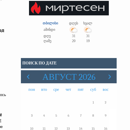
თბილისი
დღეს
ხვალ
ამინდი
АЯ
დღე
31
31
ღამე
20
19
ПОИСК ПО ДАТЕ
АВГУСТ 2026
пон
вто
сре
чет
пят
суб
вос
лось
1
2
М
3
4
5
6
7
8
9
Е
не
10
11
12
13
14
15
16