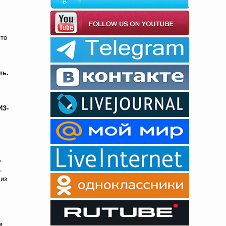
-то
ть.
ИЗ-
,
,
 из
я