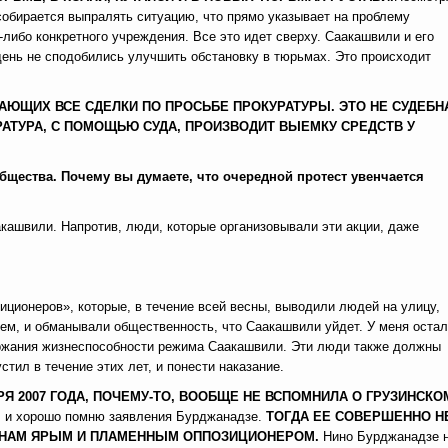
собирается выпралять ситуацию, что прямо указывает на проблему
-либо конкретного учреждения. Все это идет сверху. Саакашвили и его
 день не сподобились улучшить обстановку в тюрьмах. Это происходит
АЮЩИХ ВСЕ СДЕЛКИ ПО ПРОСЬБЕ ПРОКУРАТУРЫ. ЭТО НЕ СУДЕБН
РАТУРА, С ПОМОЩЬЮ СУДА, ПРОИЗВОДИТ ВЫЕМКУ СРЕДСТВ У
бщества. Почему вы думаете, что очередной протест увенчается
акашвили. Напротив, люди, которые организовывали эти акции, даже
иционеров», которые, в течение всей весны, выводили людей на улицу,
ем, и обманывали общественность, что Саакашвили уйдет. У меня оста
ержания жизнеспособности режима Саакашвили. Эти люди также должны
тил в течение этих лет, и понести наказание.
Я 2007 ГОДА, ПОЧЕМУ-ТО, ВООБЩЕ НЕ ВСПОМНИЛА О ГРУЗИНСКО
д, и хорошо помню заявления Бурджанадзе.
ТОГДА ЕЕ СОВЕРШЕННО Н
Ь НАМ ЯРЫМ И ПЛАМЕННЫМ ОППОЗИЦИОНЕРОМ.
Нино Бурджанадзе 