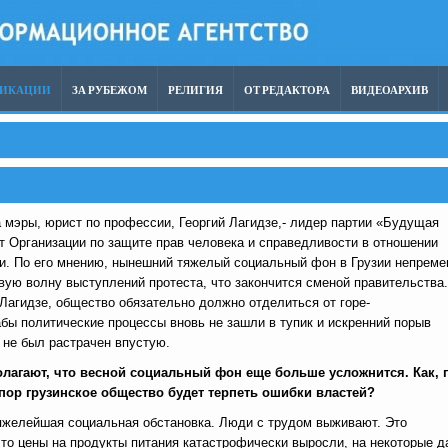
ЛИКАЦИИ
ЗА РУБЕЖОМ
РЕЛИГИЯ
ОТ РЕДАКТОРА
ВИДЕОАРХИВ
 мэры, юрист по профессии, Георгий Лагидзе,- лидер партии «Будущая
нт Организации по защите прав человека и справедливости в отношении
и. По его мнению, нынешний тяжелый социальный фон в Грузии непреме
вую волну выступлений протеста, что закончится сменой правительства.
 Лагидзе, общество обязательно должно отделиться от горе-
абы политические процессы вновь не зашли в тупик и искренний порыв
 не был растрачен впустую.
олагают, что весной социальный фон еще больше усложнится. Как, 
 пор грузинское общество будет терпеть ошибки властей?
тяжелейшая социальная обстановка. Люди с трудом выживают. Это
что цены на продукты питания катастрофически выросли, на некоторые д