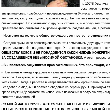
на 100%! Увеличил
ссылается на миров
внутриклановых «разборок» и перераспределения бизнеса. Знаете, что 
них, так же, как у нас, один сахарный завод. Так, почему цена на саха
бизнес-интерес. По сравнению с другими странами, мы получаем топл
правительство, связывая с мировым кризисом раздувание цен, в резул
- Несмотря на то, что в обществе существует протест в отношении в
- Сегодня грузинские оппозиционеры заняты обливанием друг друга гря
правительства. Их поведение постыдно! Хотя конец разнузданности эти
ОБЩЕСТВУ ВОВСЕ И НЕ ПОНАДОБИТСЯ КАКОЙ-НИБУДЬ КОНКРЕТН
ЗА СОЗДАВШЕЙСЯ НЕВЫНОСИМОЙ ОБСТАНОВКИ.
А этот процесс в
- Вы являетесь защитником прав заключенных. Что происходит, с 
- Престижные международные организации уже открыто говорят о том, ч
тяжелое. Поверьте, во времена Шеварднадзе учреждения по отбыванию
чем сейчас. Тогда я работал в неправительственной организации по з
беседовал с людьми и получал сведения из первых рук. С приходом эт
пресс-службы Департамента исполнения наказаний я получаю отфильтро
является объективной.
СО МНОЙ ЧАСТО СВЯЗЫВАЮТСЯ ЗАКЛЮЧЕННЫЕ И ИХ БЛИЗКИЕ И
ОСОБО ТЯЖКОЕ ПОЛОЖЕНИЕ, В ЭТОМ СМЫСЛЕ, В ГЛДАНСКОЙ ТЮ