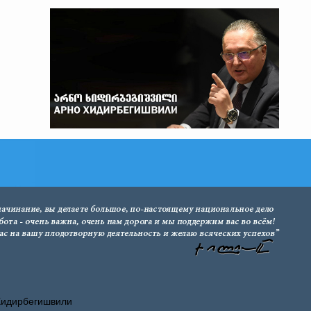
Хидирбегишвили