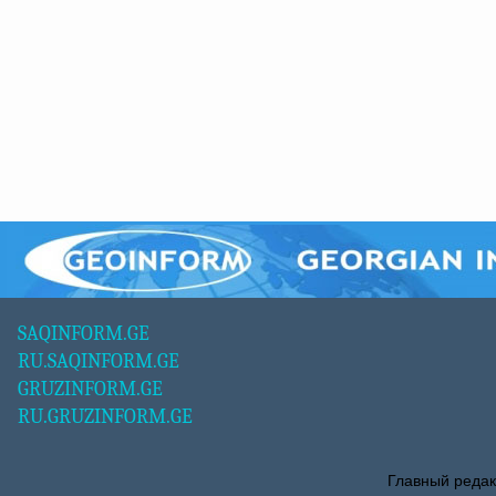
SAQINFORM.GE
RU.SAQINFORM.GE
GRUZINFORM.GE
RU.GRUZINFORM.GE
Главный редак