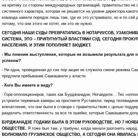
на критику со стороны международных организаций, правительство не 
системного характера, которая не решается на уровне директора какого
команда навели порядок лишь там, где их это устраивало, но и по сей
потому, что они этого не хотят, им это не нужно.
СЕГОДНЯ НАШИ СУДЫ ПРЕВРАТИЛИСЬ В НОТАРИУСОВ, УЗАКОНИВ
СИСТЕМА, ЭТО – ПРИПУГНУТЫЙ ВЛАСТЯМИ СУД. СЕГОДНЯ ПРОКУ
НАСЕЛЕНИЯ, И ЭТИМ ПОПОЛНЯЕТ БЮДЖЕТ.
- Мы помним выступления, которые не возымели результата для о
успехом?
- Ни одна, проведенная до сих пор акция не служила смене режима Са
продлили пребывание Саакашвили у власти.
- Кого Вы имеете в виду?
- Горе-оппозиционеров, таких как Бурджанадзе, Ногаидели… Тех «оппоз
устроили тюремные камеры на проспекте Руставели, перед телевидени
впечатление, что они были в сговоре с правительством с целью подд
разделить ответственность за все те ошибки, которые Саакашвили допус
БУРДЖАНАДЗЕ ГОДАМИ БЫЛА В ЭТОМ РУКОВОДСТВЕ, НО 7 НОЯБР
ОБЩЕСТВЕ.
Я тоже был там, у трибуны, когда начали разгонять наро
ВОЛНОВАЛО ГРУЗИНСКОЕ ОБЩЕСТВО, А СЕГОДНЯ ОНА ЯВИЛАС