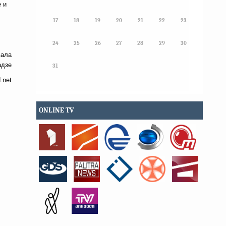
 и
17
18
19
20
21
22
23
24
25
26
27
28
29
30
вала
адзе
31
.net
ONLINE TV