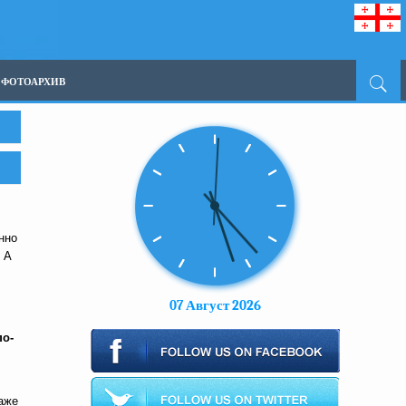
ФОТОАРХИВ
нно
 А
07 Август 2026
по-
аже