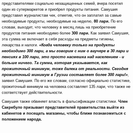
представителями социально незащищенных семей, вчера посетил
один из супермаркетов и приобрел продукты питания. Самушия
представил журналистам чек, отметив, что он заплатил за самые
необходимые продукты, необходимые на неделю,
80 лари.
По его
словам, выходит, что человеку в месяц лишь на приобретение
продуктов питания необходимо более
300 лари.
Как заявил Самушия,
эта сумма не включает в себя расходы на предметы гигиены,
лекарства и налоги.
«Когда человеку только на продукты
необходимо 300 лари, а мы говорим с ним о ваучере в 30 лари и
пенсиях в 100 лари, это просто насмешка над населением - и
больше ничего. Та сумма, которая указывается, как
прожиточный минимум, тоже далека от реальности. Сегодня
прожиточный минимум в Грузии составляет более 300 лари!»
,
заявил Самушия. По его же словам, согласно официально статистике,
прожиточный минимум на человека составляет 135 лари, что также не
соответствует действительности.
Самушия также обвиняет власть в фальсификации статистики.
Член
Сакребуло призывает представителей правительства выйти из
кабинетов и посещать магазины, чтобы ближе познакомиться с
положением народа.