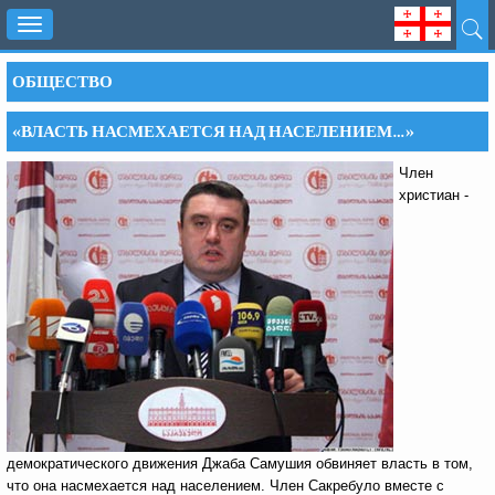
Toggle
navigation
ОБЩЕСТВО
«ВЛАСТЬ НАСМЕХАЕТСЯ НАД НАСЕЛЕНИЕМ…»
Член
христиан -
демократического движения Джаба Самушия обвиняет власть в том,
что она насмехается над населением. Член Сакребуло вместе с