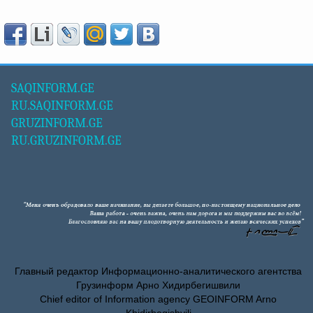
SAQINFORM.GE
RU.SAQINFORM.GE
GRUZINFORM.GE
RU.GRUZINFORM.GE
Главный редактор Информационно-аналитического агентства
Грузинформ Арно Хидирбегишвили
Chief editor of Information agency GEOINFORM Arno
Khidirbegishvili