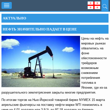
Toggle
navigation
АКТУАЛЬНО
НЕФТЬ ЗНАЧИТЕЛЬНО ПАДАЕТ В ЦЕНЕ
Цены на нефть на
мировых рынках
обвалились на
фоне
обеспокоенности
трейдеров
возможным
снижением
потребления
топлива в
Японии, где из-за
разрушительного землетрясения закрыты многие предприятия.
По итогам торгов на Нью-Йоркской товарной бирже NYMEX 15 марта
апрельские фьючерсы на поставку нефти марки WTI понизились в
цене на 4,01 доллара или 3,9 % до 97,18 доллара за баррель.