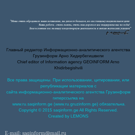
Главный редактор Информационно-аналитического агентства
Грузинформ Арно Хидирбегишвили
Chief editor of Information agency GEOINFORM Arno
Khidirbegishvili
Все права защищены. При использовании, цитировании, или
републикации материалов с
сайта информационно-аналитического агентства Грузинформ
гиперссылка на
www.ru.saqinform.ge (www.ru.gruzinform.ge) обязательна.
Copyright © 2015 saqinform.ge All Rights Reserved.
Created by LEMONS
E-mail: saqinform@mail.ru