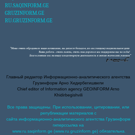
RU.SAQINFORM.GE
GRUZINFORM.GE
RU.GRUZINFORM.GE
Главный редактор Информационно-аналитического агентства
Грузинформ Арно Хидирбегишвили
Chief editor of Information agency GEOINFORM Arno
Khidirbegishvili
Все права защищены. При использовании, цитировании, или
републикации материалов с
сайта информационно-аналитического агентства Грузинформ
гиперссылка на
www.ru.saqinform.ge (www.ru.gruzinform.ge) обязательна.