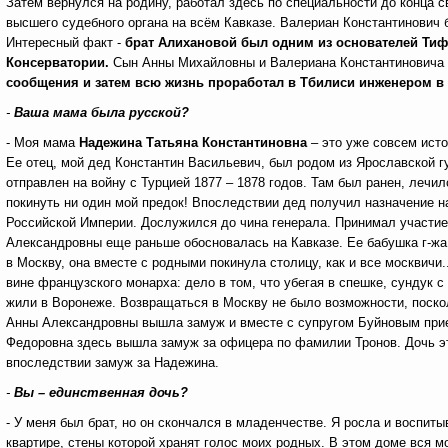
Затем вернулся на родину, работал здесь по специальности до конца 
высшего судебного органа на всём Кавказе. Валериан Константинович
Интересный факт -
брат Алихановой был одним из основателей Тиф
Консерватории.
Сын Анны Михайловны и Валериана Константиновича
сообщения и затем всю жизнь проработал в Тбилиси инженером в 
-
Ваша мама была русской?
- Моя мама
Надежина Татьяна Константиновна
– это уже совсем исто
Ее отец, мой дед Константин Васильевич, был родом из Ярославской 
отправлен на войну с Турцией 1877 – 1878 годов. Там был ранен, лечил
покинуть ни один мой предок! Впоследствии дед получил назначение н
Российской Империи. Дослужился до чина генерала. Принимал участие 
Александровны еще раньше обосновалась на Кавказе. Ее бабушка г-жа 
в Москву, она вместе с родными покинула столицу, как и все москвичи
вине французского монарха: дело в том, что убегая в спешке, сундук с
жили в Воронеже. Возвращаться в Москву не было возможности, поско
Анны Александровны вышла замуж и вместе с супругом Буйновым приех
Федоровна здесь вышла замуж за офицера по фамилии Тронов. Дочь эт
впоследствии замуж за Надежина.
-
Вы – единственная дочь?
- У меня был брат, но он скончался в младенчестве. Я росла и воспиты
квартире, стены которой хранят голос моих родных. В этом доме вся м