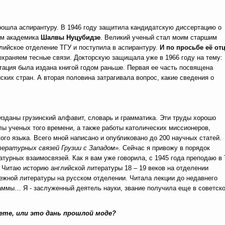
прошла аспирантуру. В 1946 году защитила кандидатскую диссертацию о
ом академика
Шалвы Нуцубидзе
. Великий ученый стал моим старшим
глийское отделение ТГУ и поступила в аспирантуру.
И по просьбе её от
охраняем тесные связи. Докторскую защищала уже в 1966 году на тему:
тация была издана книгой годом раньше. Первая ее часть посвящена
ских стран. А вторая половина затрагивала вопрос, какие сведения о
и изданы грузинский алфавит, словарь и грамматика. Эти труды хорошо
ы ученых того времени, а также работы католических миссионеров,
ого языка. Всего мной написано и опубликовано до 200 научных статей.
ературных связей Грузии с Западом».
Сейчас я привожу в порядок
турных взаимосвязей. Как я вам уже говорила, с 1945 года преподаю в
. Читаю историю английской литературы 18 – 19 веков на отделении
ежной литературы на русском отделении. Читала лекции до недавнего
раммы… Я - заслуженный деятель науки, звание получила еще в советск
ете, или это дань прошлой моде?