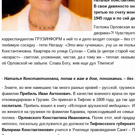
Наталья Константино
В свои девяносто он
третью по счету мон
1945 года и по сей д
Госпожа Орловская жи
дворике»?! Чувствует
корреспондентом ГРУЗИНФОРМ к ней то и дело входят соседи – без сту
любимую соседку - тетю Наташу:
«Это мои «ученики», учу их не тольк
Константиновна. Квартира по улице Сулхан – Саба (в центре старой ча
«возраст» - светлая, ухоженная, чистая, да к тому же – теплая: оказы
об Орловской не забыли. Слава Богу, жив еще дух Тбилиси!
-
Наталья Константиновна, попав к вам в дом, понимаешь – без 
- Знаете, во мне намешано так много разных кровей – русской, грузинс
фамилии
Прибиль Иван Антонович.
В качестве военного врача он пр
откомандирован в Грузию. Он приехал в Тифлис в 1808 году, да так зде
госпиталя.
Прибиль вошел в книгу
«История грузинской медицины».
Ив
он женился на грузинке по фамилии Караева, происходившей из семьи 
поляка -
Орловского Константина Ивановича.
Поляк этот, мой праде
неплохо, поскольку дослужился до должности
Тифлисского губернат
Валериан Константинович
учился в Училище правоведения Санкт – П