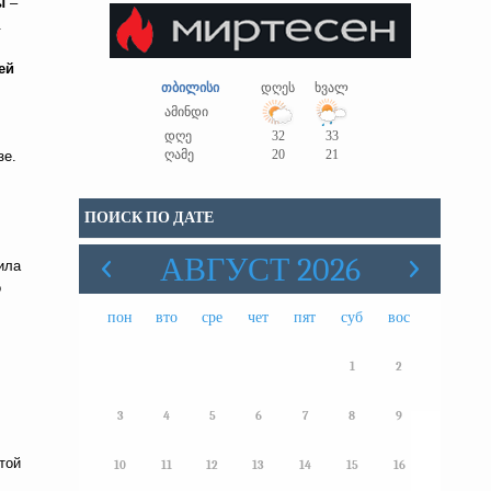
ты
–
.
ей
თბილისი
დღეს
ხვალ
ამინდი
დღე
32
33
ღამე
20
21
зе.
ПОИСК ПО ДАТЕ
АВГУСТ 2026
ила
о
пон
вто
сре
чет
пят
суб
вос
1
2
3
4
5
6
7
8
9
той
10
11
12
13
14
15
16