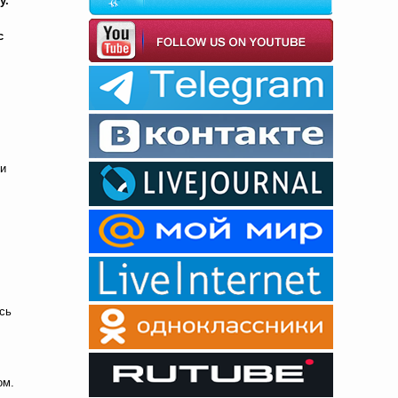
у.
с
 и
сь
ом.