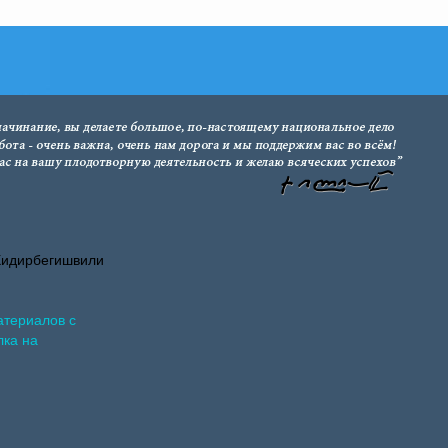
Хидирбегишвили
атериалов с
лка на