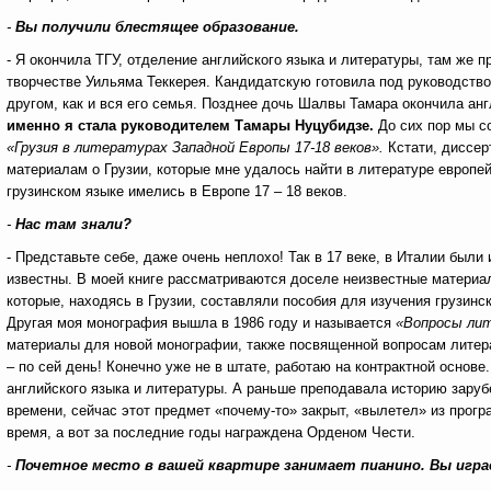
-
Вы получили блестящее образование.
- Я окончила ТГУ, отделение английского языка и литературы, там же 
творчестве Уильяма Теккерея. Кандидатскую готовила под руководств
другом, как и вся его семья. Позднее дочь Шалвы Тамара окончила ан
именно я стала руководителем Тамары Нуцубидзе.
До сих пор мы с
«Грузия в литературах Западной Европы 17-18 веков».
Кстати, диссер
материалам о Грузии, которые мне удалось найти в литературе европей
грузинском языке имелись в Европе 17 – 18 веков.
-
Нас там знали?
- Представьте себе, даже очень неплохо! Так в 17 веке, в Италии был
известны. В моей книге рассматриваются доселе неизвестные материал
которые, находясь в Грузии, составляли пособия для изучения грузинск
Другая моя монография вышла в 1986 году и называется
«Вопросы лит
материалы для новой монографии, также посвященной вопросам литера
– по сей день! Конечно уже не в штате, работаю на контрактной основе
английского языка и литературы. А раньше преподавала историю заруб
времени, сейчас этот предмет «почему-то» закрыт, «вылетел» из прог
время, а вот за последние годы награждена Орденом Чести.
-
Почетное место в вашей квартире занимает пианино. Вы игра