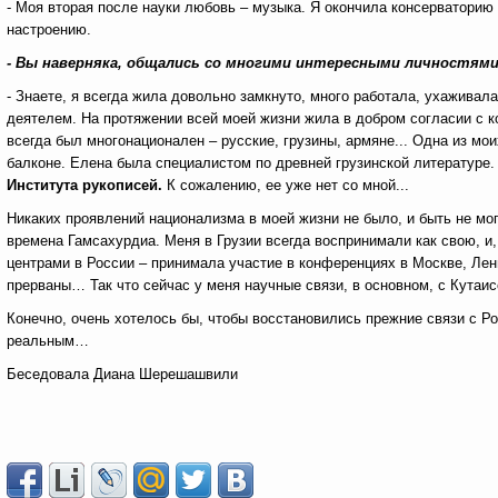
- Моя вторая после науки любовь – музыка. Я окончила консерваторию 
настроению.
- Вы наверняка, общались со многими интересными личностями
- Знаете, я всегда жила довольно замкнуто, много работала, ухаживал
деятелем. На протяжении всей моей жизни жила в добром согласии с 
всегда был многонационален – русские, грузины, армяне... Одна из мо
балконе. Елена была специалистом по древней грузинской литературе.
Института рукописей.
К сожалению, ее уже нет со мной...
Никаких проявлений национализма в моей жизни не было, и быть не мо
времена Гамсахурдиа. Меня в Грузии всегда воспринимали как свою, и
центрами в России – принимала участие в конференциях в Москве, Лен
прерваны… Так что сейчас у меня научные связи, в основном, с Кутаи
Конечно, очень хотелось бы, чтобы восстановились прежние связи с Рос
реальным…
Беседовала
Диана Шерешашвили