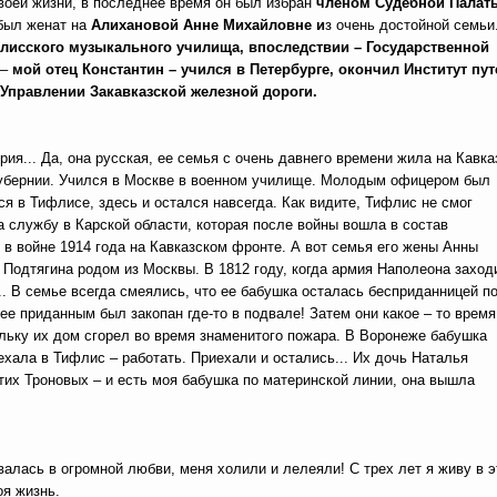
своей жизни, в последнее время он был избран
членом Судебной Пала
 был женат на
Алихановой Анне Михайловне и
з очень достойной семьи
лисского музыкального училища, впоследствии – Государственной
 –
мой отец Константин – учился в Петербурге, окончил Институт пут
Управлении Закавказской железной дороги.
рия... Да, она русская, ее семья с очень давнего времени жила на Кавка
губернии. Учился в Москве в военном училище. Молодым офицером был
ся в Тифлисе, здесь и остался навсегда. Как видите, Тифлис не смог
а службу в Карской области, которая после войны вошла в состав
в войне 1914 года на Кавказском фронте. А вот семья его жены Анны
Подтягина родом из Москвы. В 1812 году, когда армия Наполеона заход
... В семье всегда смеялись, что ее бабушка осталась бесприданницей п
 ее приданным был закопан где-то в подвале! Затем они какое – то время
льку их дом сгорел во время знаменитого пожара. В Воронеже бабушка
ала в Тифлис – работать. Приехали и остались... Их дочь Наталья
их Троновых – и есть моя бабушка по материнской линии, она вышла
валась в огромной любви, меня холили и лелеяли! С трех лет я живу в э
оя жизнь.