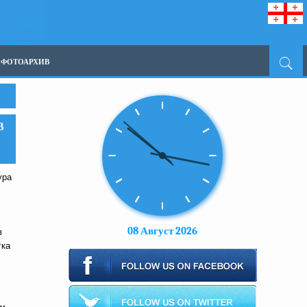
ФОТОАРХИВ
В
ура
08 Август 2026
в
гка