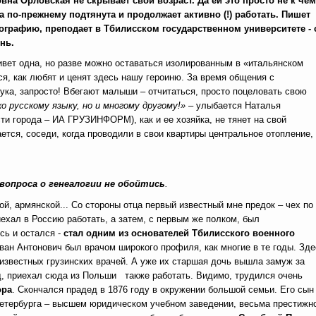
вна Орловская не скрывает свой возраст. Да ей это просто не к чем
а по-прежнему подтянута и продолжает активно (!) работать. Пишет
ографию, преподает в Тбилисском государственном университете - 
ень.
вет одна, но разве можно оставаться изолированным в «итальянском
ся, как любят и ценят здесь нашу героиню. За время общения с
ка, запросто! Вбегают малыши – отчитаться, просто поцеловать свою
о русскому языку, но и многому другому!»
– улыбается Наталья
сти города – ИА ГРУЗИНФОРМ), как и ее хозяйка, не тянет на свой
вается, соседи, когда проводили в свои квартиры центральное отопление,
вопроса о генеалогии не обойтись
.
кой, армянской... Со стороны отца первый известный мне предок – чех по
иехал в Россию работать, а затем, с первым же полком, был
сь и остался -
стал одним из основателей Тбилисского военного
ан Антонович был врачом широкого профиля, как многие в те годы. Зде
известных грузинских врачей. А уже их старшая дочь вышла замуж за
д, приехал сюда из Польши также работать. Видимо, трудился очень
ора
. Скончался прадед в 1876 году в окружении большой семьи. Его сын
етербурга – высшем юридическом учебном заведении, весьма престижн