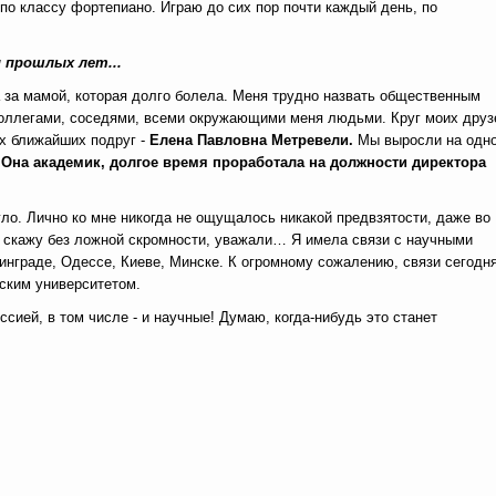
по классу фортепиано. Играю до сих пор почти каждый день, по
 прошлых лет...
а за мамой, которая долго болела. Меня трудно назвать общественным
коллегами, соседями, всеми окружающими меня людьми. Круг моих друз
их ближайших подруг -
Елена Павловна Метревели.
Мы выросли на одн
Она академик, долгое время проработала на должности директора
гло. Лично ко мне никогда не ощущалось никакой предвзятости, даже во
, скажу без ложной скромности, уважали… Я имела связи с научными
инграде, Одессе, Киеве, Минске. К огромному сожалению, связи сегодн
сским университетом.
сией, в том числе - и научные! Думаю, когда-нибудь это станет