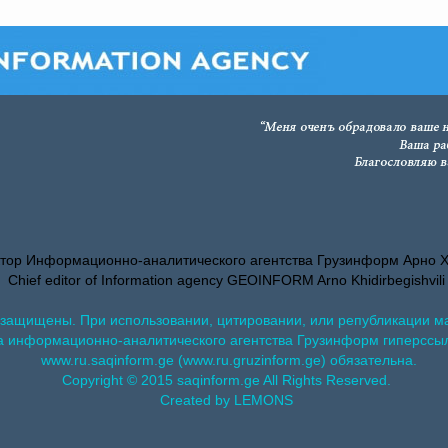
тор Информационно-аналитического агентства Грузинформ Арно 
Chief editor of Information agency GEOINFORM Arno Khidirbegishvili
 защищены. При использовании, цитировании, или републикации м
а информационно-аналитического агентства Грузинформ гиперссы
www.ru.saqinform.ge (www.ru.gruzinform.ge) обязательна.
Copyright © 2015 saqinform.ge All Rights Reserved.
Created by LEMONS