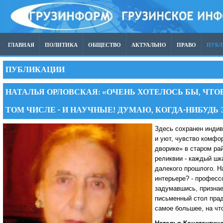
ГЛАВНАЯ
ПОЛИТИКА
ОБЩЕСТВО
АКТУАЛЬНО
ПРАВО
ПУБ
ПУБЛИКАЦИИ
НАТАЛЬЯ ОРЛОВСКАЯ: «ОЧЕНЬ ХОТЕЛОСЬ БЫ, ЧТО
ТОМ ЧИСЛЕ - И НАУЧНЫЕ! ДУМАЮ, КОГДА-НИБУДЬ
Здесь сохранен индив
и уют, чувство комфор
дворике» в старом ра
реликвии - каждый шк
далекого прошлого. На
интерьере? - професс
задумавшись, признае
письменный стол прад
самое большее, на чт