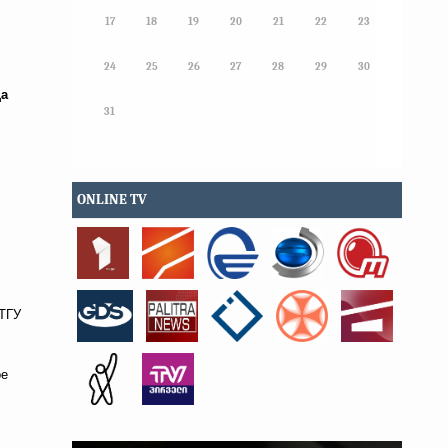
17
18
19
20
21
22
23
24
25
26
27
28
29
30
ца
31
ONLINE TV
 ТГУ
ое