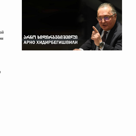
ей
ом
я