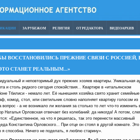
ЛИКАЦИИ
ЗА РУБЕЖОМ
РЕЛИГИЯ
ОТ РЕДАКТОРА
ВИДЕОАРХИВ
БЫ ВОССТАНОВИЛИСЬ ПРЕЖНИЕ СВЯЗИ С РОССИЕЙ, 
 ЭТО СТАНЕТ РЕАЛЬНЫМ…»
идуальный и неповторимый дух прежних хозяев квартиры. Уникальная а
та и столь редкого сегодня спокойствия... Квартире в «итальянском
йоне Тбилиси - немало лет. Её нынешняя хозяйка свято хранит семейные
аф, комод, стол, или светильник словно наполняет квартиру голосом из
 вопрос - а не возникало ли желания за столько то лет что-то изменить 
ор Наталья Орловская
отвечает без колебаний: да никогда! А потом, сле
тся: «Единственное, на что я решилась, так это перенести массивный
еда Константина Орловского... При отце он стоял в другой комнате. Это
о я способна. Ничего не поделать, я люблю старину».