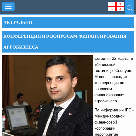
Toggle
navigation
АКТУАЛЬНО
КОНФЕРЕНЦИЯ ПО ВОПРОСАМ ФИНАНСИРОВАНИЯ
АГРОБИЗНЕСА
Сегодня, 22 марта, в
тбилисской
гостинице "Courtyard
Marriott" проходит
конференция по
вопросам
финансирования
агробизнеса.
По информации IFC -
Международной
финансовой
корпорации,
мероприятие