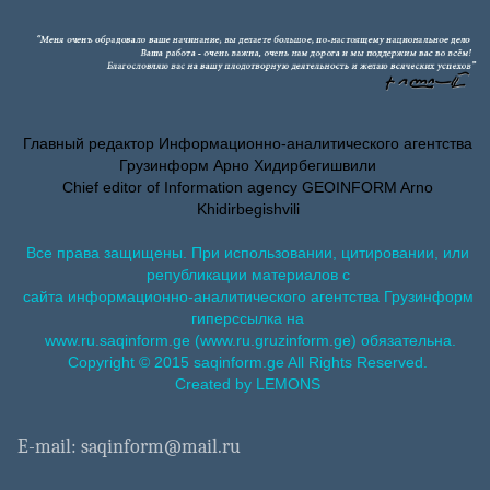
Главный редактор Информационно-аналитического агентства
Грузинформ Арно Хидирбегишвили
Chief editor of Information agency GEOINFORM Arno
Khidirbegishvili
Все права защищены. При использовании, цитировании, или
републикации материалов с
сайта информационно-аналитического агентства Грузинформ
гиперссылка на
www.ru.saqinform.ge (www.ru.gruzinform.ge) обязательна.
Copyright © 2015 saqinform.ge All Rights Reserved.
Created by LEMONS
E-mail: saqinform@mail.ru