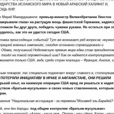
УДАРСТВА ИСЛАМСКОГО МИРА В НОВЫЙ АРАБСКИЙ ХАЛИФАТ И,
ОЩЬ КНР.
зал Мераб Мамардашвили:
премьер-министр Великобритании Уинстон
закрывали глаза» на растущую мощь фашистской Германии, надеяс
ичтожили бы друг друга, победить чужими руками. Но остаться при э
удалось, как это не удастся сегодня США.
товка происходящих событий! Тут же возникает ряд вопросов: неужел
ацией военных кампаниях, сегодня осознанно спровоцировали и
к Обама, получивший Нобелевскую премию мира едва став президенто
., пошёл на такой опрометчивый шаг? Как он надеется контролироват
минаете только США, ведь среди стран коалиции – Франция, Англия, и
ым пожаром: лес специально поджигают вокруг главного и, столкнувши
 ПОТЕРЯЛИ ИНИЦИАТИВУ В ИРАКЕ И АФГАНИСТАНЕ, ОНИ РЕШИЛИ
кий опыт, на наземную операцию США вряд ли решаться и надея
дством
«Братьев-мусульман» и своих новых ставленников, которым
ран.
ижения "Национальная ассоциация - за перемены"Мохамед эль-Барадей?
ой, или без бороды:
под общим контролем
«Братьев-мусульман»
лозунг которой: «Аллах - наша цель, Пророк - наш идеал, Коран - наш