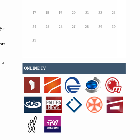
17
18
19
20
21
22
23
24
25
26
27
28
29
30
ку»
31
жит
 и
ONLINE TV