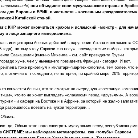
 стремление!»)
они объединят свои мусульманские страны в Арабс
ром для Европы и БРИК, в частности – косвенным «раздражителем»
еликой Китайской стеной.
т с КНР может окончиться крахом и исламский «монстр», для нача
зму в лице западного империализма.
илась инициатором боевых действий в нарушение Устава и регламента О
 года), потому что у Саркози «на носу» - президентские выборы, которы
ихеила Саакашвили (именно Михеила – см. сайт президента Грузии
 гораздо хуже, чем у нынешнего президента Франции - сегодня. И вот,
 рейтинга тоже прибегнул к милитари-пиар-технологиям, тем более, что 
о, в отличии от последнего, не потеряет, по крайней мере, 20% террито
о-то кончается бензин, кто-то смотрит на очередную «восточную компани
 тиши», кто-то не хочет выглядеть «слабаком» перед «друзьями». А воо
туризм» и сафари на Востоке и в Африке, за который не жалко заплатит
да разрешалось воевать на чужой территории...
ка Обама…
ию: да, Обама тоже надо «поиграть мускулами» перед республиканцами,
 а в СИСТЕМЕ: мы наблюдаем метаморфозы, как «голубь» Саркози