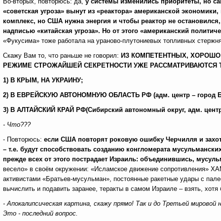
Во-вторых, повторюсь: да,
у системы изменились приоритеты, но са
«советская угроза» вынут из «реактора» американской экономик
комплекс, но США нужна энергия и чтобы реактор не остановился
надписью «китайская угроза». Но от этого «американский политич
«Фукусима» тоже работала на ураново-плутониевых топливных стержнях,
Скажу Вам то, что раньше не говорил:
ИЗ КОМПЕТЕНТНЫХ, ХОРОШО 
РЕЖИМЕ СТРОЖАЙШЕЙ СЕКРЕТНОСТИ УЖЕ РАССМАТРИВАЮТСЯ ТР
1) В КРЫМ, НА УКРАИНУ;
2) В ЕВРЕЙСКУЮ АВТОНОМНУЮ ОБЛАСТЬ РФ (адм. центр – город Б
3) В АЛТАЙСКИЙ КРАЙ РФ(Сибирский автономный округ, адм. центр 
- Что???
- Повторюсь:
если США повторят роковую ошибку Черчилля и захот
– т.е. будут способствовать созданию конгломерата мусульманских
прежде всех от этого пострадает Израиль: объединившись, мусуль
весело» в своём окружении: «Исламское движение сопротивления» ХАМ
активистами «Братьев-мусульман», постоянные ракетные удары с пале
вычислить и подавить заранее, теракты в самом Израиле – взять, хот
- Апокалипсическая картина, скажу прямо! Так и до Третьей мировой 
Это - последний вопрос.