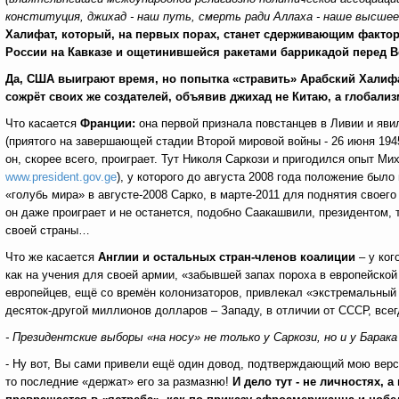
конституция, джихад - наш путь, смерть ради Аллаха - наше высшее
Халифат, который, на первых порах, станет сдерживающим факто
России на Кавказе и ощетинившейся ракетами баррикадой перед В
Да, США выиграют время, но попытка «стравить» Арабский Халифа
сожрёт своих же создателей, объявив джихад не Китаю, а глобали
Что касается
Франции:
она
первой признала повстанцев в Ливии и яв
(приятого на завершающей стадии Второй мировой войны - 26 июня 1945
он, скорее всего, проиграет. Тут Николя Саркози и пригодился опыт М
www.president.gov.ge
), у которого до августа 2008 года положение было
«голубь мира» в августе-2008 Сарко, в марте-2011 для поднятия своего
он даже проиграет и не останется, подобно Саакашвили, президентом, т
своей страны…
Что же касается
Англии и остальных стран-членов коалиции
– у ког
как на учения для своей армии, «забывшей запах пороха в европейской
европейцев, ещё со времён колонизаторов, привлекал «экстремальный 
десяток-другой миллионов долларов – Западу, в отличии от СССР, всег
- Президентские выборы «на носу» не только у Саркози, но и у Бара
- Ну вот, Вы сами привели ещё один довод, подтверждающий мою верс
то последние «держат» его за размазню!
И дело тут - не личностях,