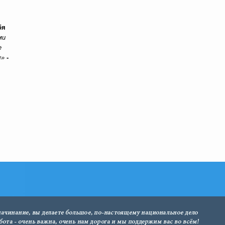
бя
ми
е
ы»
-