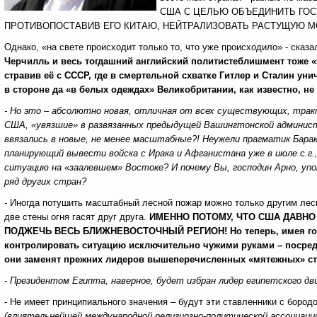
США С ЦЕЛЬЮ ОБЪЕДИНИТЬ ГОС
ПРОТИВОПОСТАВИВ ЕГО КИТАЮ, НЕЙТРАЛИЗОВАТЬ РАСТУЩУЮ М
Однако,
«на свете происходит только то, что уже происходило» - ска
Черчилль и весь тогдашний английский политистеблишмент тоже «
стравив её с СССР, где в смертельной схватке Гитлер и Сталин ун
в стороне да «в белых одеждах» Великобритании, как известно, не 
- Но это – абсолютно новая, отличная от всех существующих, трак
США, «увязшие» в развязанных предыдущей Вашингтонской администр
ввязались в новые, не менее масштабные?! Неужели прагматик Бара
планирующий вывести войска с Ирака и Афганистана уже в июле с.г
ситуацию на «заалевшем» Востоке? И почему Вы, господин Арно, упо
ряд других стран?
-
Иногда потушить масштабный лесной пожар можно только другим лесн
две стены огня гасят друг друга.
ИМЕННО ПОТОМУ, ЧТО США ДАВНО
ПОДЖЕЧЬ ВЕСЬ БЛИЖНЕВОСТОЧНЫЙ РЕГИОН! Но теперь, имея горь
контролировать ситуацию исключительно чужими руками
– посре
они заменят прежних лидеров вышеперечисленных «мятежных» ст
- Президентом Египта, наверное, будет избран лидер египетского дв
- Не имеет принципиального значения – будут эти ставленники с бород
(влиятельнейшей международной религиозно-политической ассоциации, 