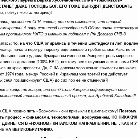
левского лауреата Барака Хуссейновича сотни «Томогавков»
 СТАНЕТ ДАЖЕ ГОСПОДЬ БОГ, ЕГО ТОЖЕ ВЫНУДЯТ ДЕЙСТВОВАТЬ
чно, поймут мою аллегорию)
!
Ливии, президент США заявил, что мир изменился, что старый
мократии! А пару лет назад новоизбранный Обама начал «перезагруз
ым противником НАТО и именно он подписал с РФ Договор СНВ-3.
рилась:
то, на что США опирались в течении шестидесяти лет, подле
риканцы начали перегруппировку ещё раньше и проболталась Райс
не от
больнее всего ударил бумерангом именно по Америке, роль мирового
иллионов долларов (100% ВВП), поэтому все эти упоминаемые вами СНВ
ться на краю пропасти. Да, США должны хорошенько «вымести веником»
от 1974 года: между Россией и Израилем уже третий год действует
как себя позиционируют США) до сих пор её не отменила?!
в в конце-то концов, или нет? Если Америка реформирует свои
 рискованный трансконтинентальный проект, как Арабский Халифат?!
 но США поздно пить «Боржоми» - они привыкли к шампанскому!
Поэтому
ь процесс – финансами, технологиями, вооружением, НО НИКАКИХ
ДВИНЕТСЯ В «НУЖНОМ» КИТАЙСКОМ НАПРАВЛЕНИИ, НЕТ, КАК И У
 НЕ НА ВЕЛИКОБРИТАНИЮ.