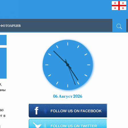
ФОТОАРХИВ
и,
аны
06 Август 2026
ао
т в
Ы