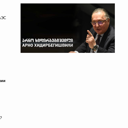
 АЭС
ами
?