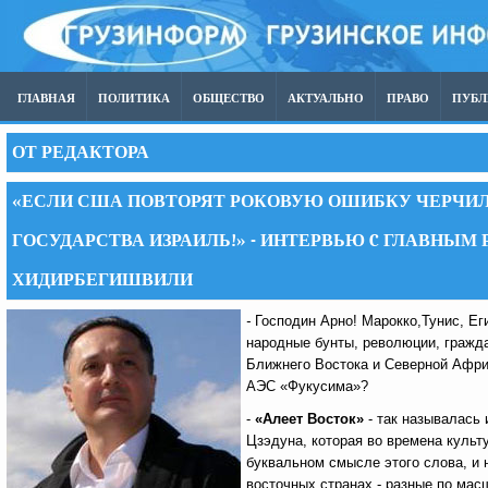
ГЛАВНАЯ
ПОЛИТИКА
ОБЩЕСТВО
АКТУАЛЬНО
ПРАВО
ПУБ
ОТ РЕДАКТОРА
«ЕСЛИ США ПОВТОРЯТ РОКОВУЮ ОШИБКУ ЧЕРЧИЛ
ГОСУДАРСТВА ИЗРАИЛЬ!» - ИНТЕРВЬЮ C ГЛАВНЫМ
ХИДИРБЕГИШВИЛИ
-
Господин Арно! Марокко,Тунис, Еги
народные бунты, революции, гражда
Ближнего Востока и Северной Афри
АЭС «Фукусима»?
-
«Алеет Восток»
- так называлась
Цзэдуна, которая во времена культ
буквальном смысле этого слова, и 
восточных странах - разные по 