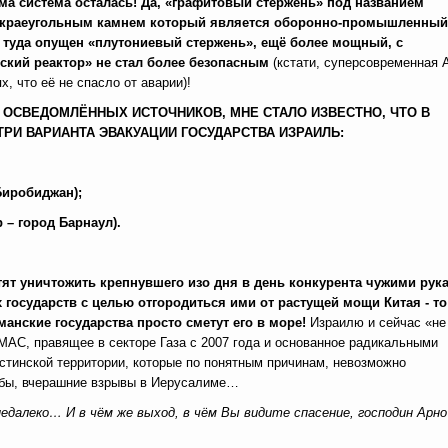
ма система осталась! Да, «графитовый стержень» под названием
и, краеугольным камнем который является оборонно-промышленный
, туда опущен «плутониевый стержень», ещё более мощный, с
еский реактор» не стал более безопасным
(кстати, суперсовременная
 что её не спасло от аварии)!
ОСВЕДОМЛЁННЫХ ИСТОЧНИКОВ, МНЕ СТАЛО ИЗВЕСТНО, ЧТО В
И ВАРИАНТА ЭВАКУАЦИИ ГОСУДАРСТВА ИЗРАИЛЬ:
иробиджан);
– город Барнаул).
ят уничтожить крепнувшего изо дня в день конкурента чужими рук
 государств с целью отгородиться ими от растущей мощи Китая - то
манские государства просто сметут его в море!
Израилю и сейчас «не
АС, правящее в секторе Газа с 2007 года и основанное радикальными
стинской территории, которые по понятным причинам, невозможно
я бы, вчерашние взрывы в Иерусалиме…
недалеко… И в чём же выход, в чём Вы видите спасение, господин Арно