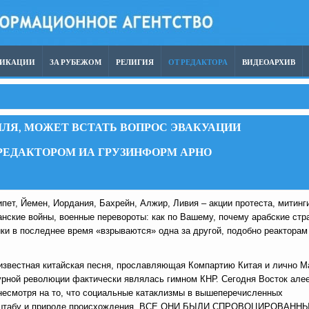
ЛИКАЦИИ
ЗА РУБЕЖОМ
РЕЛИГИЯ
ОТ РЕДАКТОРА
ВИДЕОАРХИВ
ЛЯ, МОЖЕТ ВСТАТЬ ВОПРОС ЭВАКУАЦИИ
 РЕДАКТОРОМ ИА ГРУЗИНФОРМ АРНО
пет, Йемен, Иордания, Бахрейн, Алжир, Ливия – акции протеста, митинг
нские войны, военные перевороты: как по Вашему, почему арабские стр
ки в последнее время «взрываются» одна за другой, подобно реакторам
 известная китайская песня, прославляющая Компартию Китая и лично М
урной революции фактически являлась гимном КНР. Сегодня Восток алее
несмотря на то, что социальные катаклизмы в вышеперечисленных
масштабу и природе происхождения, ВСЕ ОНИ БЫЛИ СПРОВОЦИРОВАНН