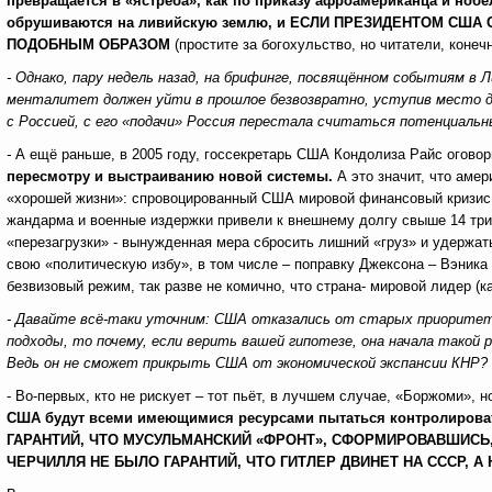
превращается в «ястреба», как по приказу афроамериканца и нобе
обрушиваются на ливийскую землю, и ЕСЛИ ПРЕЗИДЕНТОМ США
ПОДОБНЫМ ОБРАЗОМ
(простите за богохульство, но читатели, коне
- Однако, пару недель назад, на брифинге, посвящённом событиям в 
менталитет должен уйти в прошлое безвозвратно, уступив место де
с Россией, с его «подачи» Россия перестала считаться потенциальн
-
А ещё раньше, в 2005 году, госсекретарь США Кондолиза Райс огово
пересмотру и выстраиванию новой системы.
А это значит, что аме
«хорошей жизни»: спровоцированный США мировой финансовый кризис 
жандарма и военные издержки привели к внешнему долгу свыше 14 тр
«перезагрузки» - вынужденная мера сбросить лишний «груз» и удержа
свою «политическую избу», в том числе – поправку Джексона – Вэника 
безвизовый режим, так разве не комично, что страна- мировой лидер (
- Давайте всё-таки уточним: США отказались от старых приоритето
подходы, то почему, если верить вашей гипотезе, она начала такой
Ведь он не сможет прикрыть США от экономической экспансии КНР?
- Во-первых, кто не рискует – тот пьёт, в лучшем случае, «Боржоми»,
США будут всеми имеющимися ресурсами пытаться контролироват
ГАРАНТИЙ, ЧТО МУСУЛЬМАНСКИЙ «ФРОНТ», СФОРМИРОВАВШИСЬ, 
ЧЕРЧИЛЛЯ НЕ БЫЛО ГАРАНТИЙ, ЧТО ГИТЛЕР ДВИНЕТ НА СССР, А