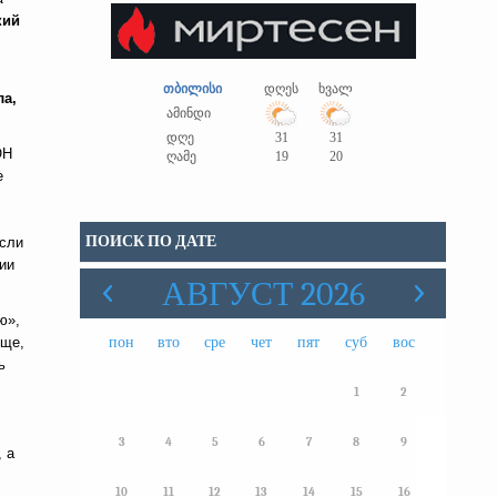
кий
თბილისი
დღეს
ხვალ
ла,
ამინდი
დღე
31
31
ОН
ღამე
19
20
е
ПОИСК ПО ДАТЕ
если
рии
АВГУСТ 2026
ю»,
пон
вто
сре
чет
пят
суб
вос
бще,
ь
1
2
3
4
5
6
7
8
9
 а
10
11
12
13
14
15
16