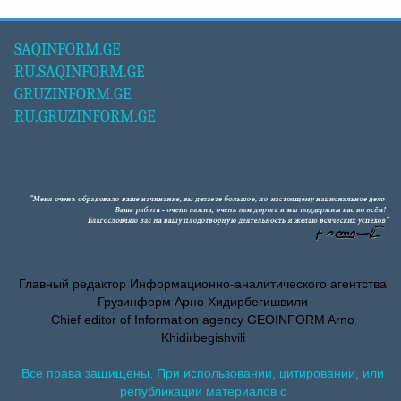
SAQINFORM.GE
RU.SAQINFORM.GE
GRUZINFORM.GE
RU.GRUZINFORM.GE
Главный редактор Информационно-аналитического агентства
Грузинформ Арно Хидирбегишвили
Chief editor of Information agency GEOINFORM Arno
Khidirbegishvili
Все права защищены. При использовании, цитировании, или
републикации материалов с