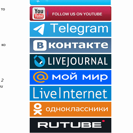
 то
 ко
 2
ии