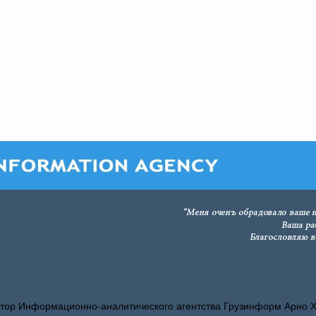
тор Информационно-аналитического агентства Грузинформ Арно 