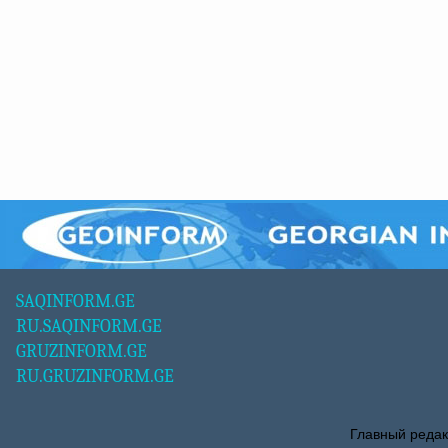
SAQINFORM.GE
RU.SAQINFORM.GE
GRUZINFORM.GE
RU.GRUZINFORM.GE
Главный редак