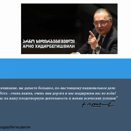
Хидирбегишвили