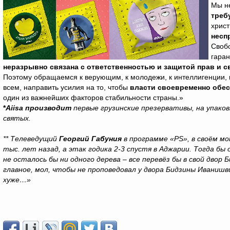
Мы н
треб
христ
несп
Свобо
гаран
неразрывно связана с ответственностью и защитой прав и с
Поэтому обращаемся к верующим, к молодежи, к интеллигенции, к
всем, направить усилия на то, чтобы
власти своевременно обес
один из важнейших факторов стабильности страны.»
*
Aiisa производит
первые грузинские презервативы, на упаков
святых.
** Телеведущий
Георгий Габуния
в программе «
PS
», в своём м
тыс. лет назад, а этак годика 2-3 спустя в Аджарии. Тогда бы
не осталось бы ни одного дерева – все перевёз бы в свой двор
главное, мол, чтобы не проповедовал у двора Бидзины Иванишви
хуже…»