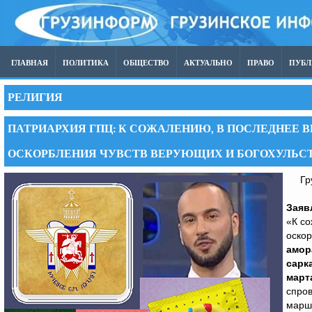
ГЛАВНАЯ
ПОЛИТИКА
ОБЩЕСТВО
АКТУАЛЬНО
ПРАВО
ПУБ
РЕЛИГИЯ
ПАТРИАРХИЯ ГПЦ: К СОЖАЛЕНИЮ, В ПОСЛЕДНЕЕ 
ОСКОРБЛЕНИЯ ЧУВСТВ ВЕРУЮЩИХ И БОГОХУЛЬС
Груз
Заяв
«К со
оскор
амор
сарк
март
спров
марша