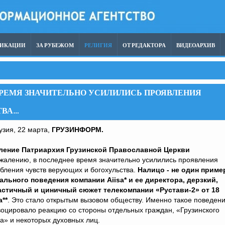
ЛИКАЦИИ
ЗА РУБЕЖОМ
РЕЛИГИЯ
ОТ РЕДАКТОРА
ВИДЕОАРХИВ
ВРЕМЯ ЗНАЧИТЕЛЬНО УСИЛИЛИСЬ ПРОЯВЛЕНИЯ
ТВА…
ия, 22 марта,
ГРУЗИНФОРМ.
ление Патриархия Грузинской Православной Церкви
жалению, в последнее время значительно усилились проявления
бления чувств верующих и богохульства.
Налицо - не один приме
ального поведения компании Aiisa* и ее директора, дерзкий,
астичный и циничный сюжет телекомпании «Рустави-2» от 18
а**
. Это стало открытым вызовом обществу. Именно такое поведен
оцировало реакцию со стороны отдельных граждан, «Грузинского
» и некоторых духовных лиц.