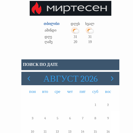
თბილისი
დღეს
ხვალ
ამინდი
დღე
31
31
ღამე
20
19
ПОИСК ПО ДАТЕ
АВГУСТ 2026
пон
вто
сре
чет
пят
суб
вос
1
2
3
4
5
6
7
8
9
10
11
12
13
14
15
16