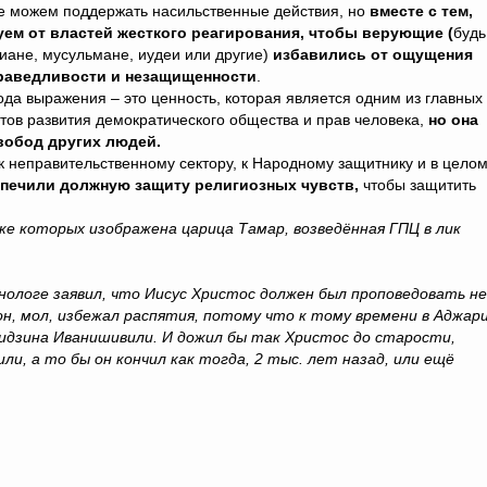
е можем поддержать насильственные действия, но
вместе с тем,
уем от властей жесткого реагирования, чтобы верующие (
будь
иане, мусульмане, иудеи или другие)
избавились от ощущения
раведливости и незащищенности
.
да выражения – это ценность, которая является одним из главных
тов развития демократического общества и прав человека,
но она
вобод других людей.
 неправительственному сектору, к Народному защитнику и в целом
печили должную защиту религиозных чувств,
чтобы защитить
ке которых изображена царица Тамар, возведённая ГПЦ в лик
онологе заявил, что Иисус Христос должен был проповедовать не
 он, мол, избежал распятия, потому что к тому времени в Аджар
 Бидзина Иванишивили. И дожил бы так Христос до старости,
ли, а то бы он кончил как тогда, 2 тыс. лет назад, или ещё