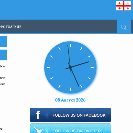
ФОТОАРХИВ
ых»
тов.
ики
08 Август 2026
не