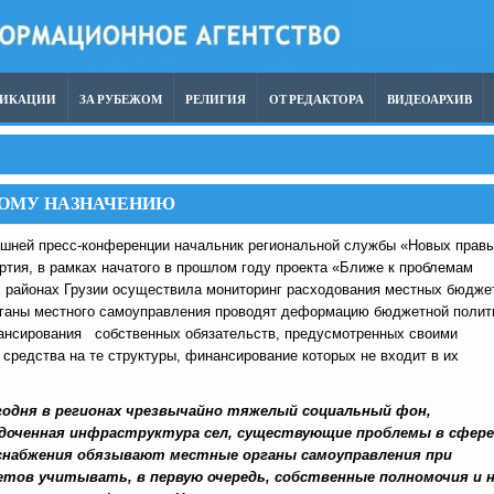
ЛИКАЦИИ
ЗА РУБЕЖОМ
РЕЛИГИЯ
ОТ РЕДАКТОРА
ВИДЕОАРХИВ
ВОМУ НАЗНАЧЕНИЮ
яшней пресс-конференции начальник региональной службы «Новых прав
артия, в рамках начатого в прошлом году проекта «Ближе к проблемам
х районах Грузии осуществила мониторинг расходования местных бюдже
рганы местного самоуправления проводят деформацию бюджетной полит
нансирования собственных обязательств, предусмотренных своими
 средства на те структуры, финансирование которых не входит в их
одня в регионах чрезвычайно тяжелый социальный фон,
доченная инфраструктура сел, существующие проблемы в сфере
снабжения обязывают местные органы самоуправления при
тов учитывать, в первую очередь, собственные полномочия и 