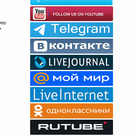
виду
в