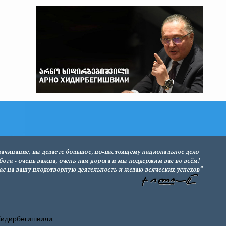
Хидирбегишвили