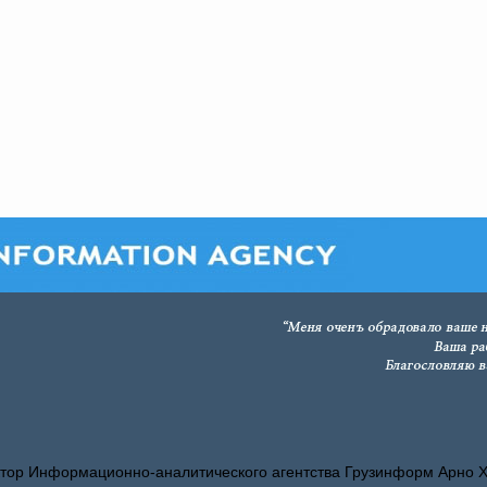
тор Информационно-аналитического агентства Грузинформ Арно 