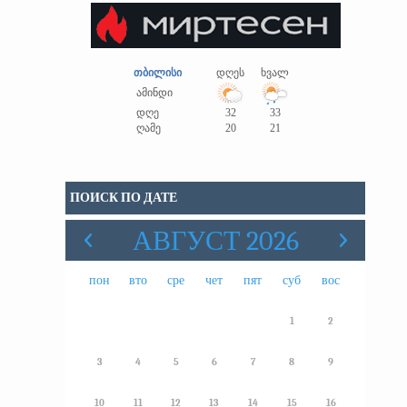
თბილისი
დღეს
ხვალ
ამინდი
დღე
32
33
ღამე
20
21
ПОИСК ПО ДАТЕ
АВГУСТ 2026
пон
вто
сре
чет
пят
суб
вос
1
2
3
4
5
6
7
8
9
10
11
12
13
14
15
16