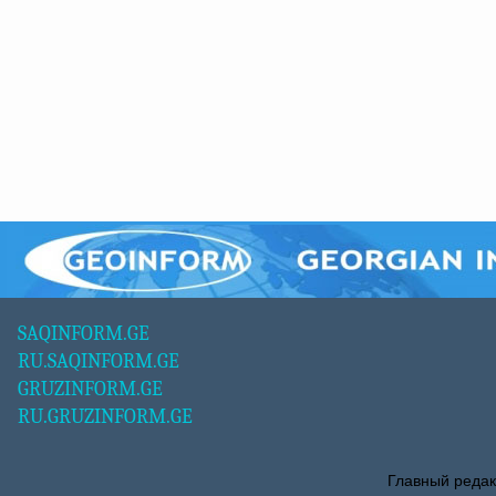
SAQINFORM.GE
RU.SAQINFORM.GE
GRUZINFORM.GE
RU.GRUZINFORM.GE
Главный редак