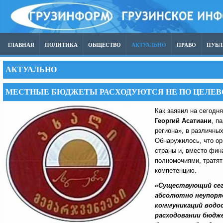
ГЛАВНАЯ
ПОЛИТИКА
ОБЩЕСТВО
АКТУАЛЬНО
ПРАВО
ПУБ
АКТУАЛЬНО
МЕСТНЫЕ БЮДЖЕТЫ РАСХОДУЮТСЯ НЕ ПО ЦЕЛЕ
Как заявил на сегодн
Георгий Асатиани
, п
региона», в различны
Обнаружилось, что о
страны и, вместо фи
полномочиями, тратят
компетенцию.
«Существующий сег
абсолютно неупоря
коммуникаций водо
расходовании бюдже