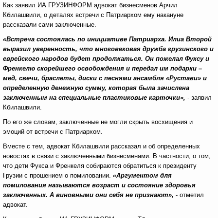
Как заявил ИА ГРУЗИНФОРМ адвокат бизнесменов Арчил
Кбилашвили, о деталях встречи с Патриархом ему накануне
рассказали сами заключенные.
«Встреча состоялась по инициативе Патриарха. Илиа Второй
выразил уверенность, что многовековая дружба грузинского и
еврейского народов будет продолжаться. Он пожелал Фуксу и
Френкелю скорейшего освобождения и передал им подарки –
мед, свечи, браслеты, диски с песнями ансамбля «Рустави» и
определенную денежную сумму, которая была зачислена
заключенным на специальные пластиковые карточки»,
- заявил
Кбилашвили.
По его же словам, заключенные не могли скрыть восхищения и
эмоций от встречи с Патриархом.
Вместе с тем, адвокат Кбилашвили рассказал и об определенных
новостях в связи с заключенными бизнесменами. В частности, о том,
что дети Фукса и Френкеля собираются обратиться к президенту
Грузии с прошением о помиловании.
«Аргументом для
помилования называются возраст и состояние здоровья
заключенных. А виновными они себя не признают»,
- отметил
адвокат.