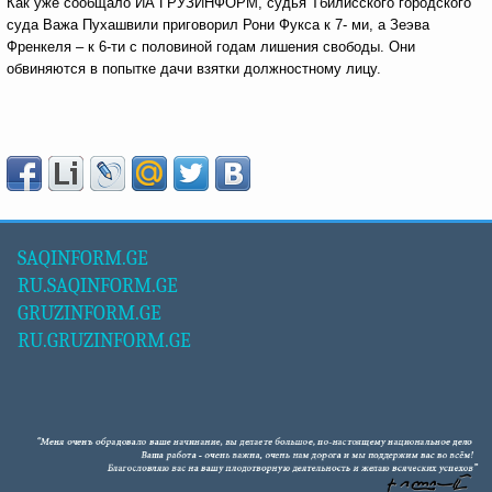
Как уже сообщало ИА ГРУЗИНФОРМ, судья Тбилисского городского
суда Важа Пухашвили приговорил Рони Фукса к 7- ми, а Зеэва
Френкеля – к 6-ти с половиной годам лишения свободы. Они
обвиняются в попытке дачи взятки должностному лицу.
SAQINFORM.GE
RU.SAQINFORM.GE
GRUZINFORM.GE
RU.GRUZINFORM.GE