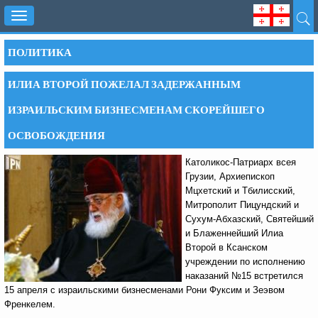
Toggle
navigation
ПОЛИТИКА
ИЛИА ВТОРОЙ ПОЖЕЛАЛ ЗАДЕРЖАННЫМ
ИЗРАИЛЬСКИМ БИЗНЕСМЕНАМ СКОРЕЙШЕГО
ОСВОБОЖДЕНИЯ
Католикос-Патриарх всея
Грузии, Архиепископ
Мцхетский и Тбилисский,
Митрополит Пицундский и
Сухум-Абхазский, Святейший
и Блаженнейший Илиа
Второй в Ксанском
учреждении по исполнению
наказаний №15 встретился
15 апреля с израильскими бизнесменами Рони Фуксим и Зеэвом
Френкелем.