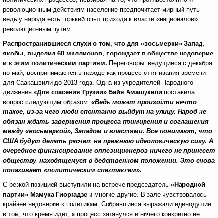
революционным действиям население предпочитает мирный путь -
ведь у народа есть горький опыт прихода к власти «националов»
революционным путем.
Распространившиеся слухи о том, что для «восьмерки» Запад,
якобы, выделил 60 миллионов, порождает в обществе недоверие
и к этим политическим партиям.
Переговоры, ведущиеся с декабря
по май, воспринимаются в народе как процесс оттягивания времени
для Саакашвили до 2013 года. Одна из учредителей Народного
движения
«Для спасения Грузии»
Байя Амашукели
поставила
вопрос следующим образом:
«Ведь может произойти нечто
такое, из-за чего люди спонтанно выйдут на улицу. Народ не
обязан ждать завершения процесса примирения и соглашения
между «восьмеркой», Западом и властями. Все понимают, что
США будут делать расчет на прежнюю идеологическую силу. А
очередное финансирование оппозиционеров ничего не принесет
обществу, находящемуся в бедственном положении. Это снова
попахивает «политическим спектаклем».
С резкой позицией выступили на встрече председатель
«Народной
партии» Мамука Гиоргадзе
и многие другие. В зале чувствовалось
крайнее недоверие к политикам. Собравшиеся выражали единодушие
в том, что время идет, а процесс затянулся и ничего конкретно не