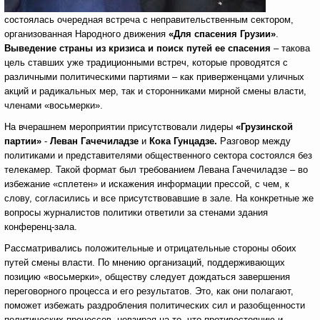
состоялась очередная встреча с неправительственным сектором,
организованная
Народного движения
«Для спасения Грузии»
.
Выведение страны из кризиса и поиск путей ее спасения
– такова
цель ставших уже традиционными встреч, которые проводятся с
различными политическими партиями – как приверженцами уличных
акций и радикальных мер, так и сторонниками мирной смены власти,
членами «восьмерки».
На вчерашнем мероприятии присутствовали лидеры
«Грузинской
партии»
-
Леван Гачечиладзе
и
Кока Гунцадзе.
Разговор между
политиками и представителями общественного сектора состоялся без
телекамер. Такой формат был требованием Левана Гачечиладзе – во
избежание «сплетен» и искажения информации прессой, с чем, к
слову, согласились и все присутствовавшие в зале. На конкретные же
вопросы журналистов политики ответили за стенами здания
конференц-зала.
Рассматривались положительные и отрицательные стороны обоих
путей смены власти. По мнению организаций, поддерживающих
позицию «восьмерки», обществу следует дождаться завершения
переговорного процесса и его результатов. Это, как они полагают,
поможет избежать раздробления политических сил и разобщенности
политических процессов, невзирая на то, что противостоянию и