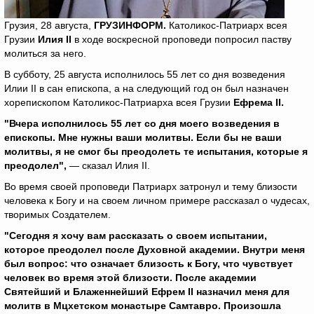
Грузия, 28 августа,
ГРУЗИНФОРМ.
Католикос-Патриарх всея
Грузии
Илия II
в ходе воскресной проповеди попросил паству
молиться за него.
В субботу, 25 августа исполнилось 55 лет со дня возведения
Илии II в сан епископа, а на следующий год он был назначен
хорепископом Католикос-Патриарха всея Грузии
Ефрема II.
"Вчера исполнилось 55 лет со дня моего возведения в
епископы. Мне нужны ваши молитвы. Если бы не ваши
молитвы, я не смог бы преодолеть те испытания, которые я
преодолел",
— сказал Илия II.
Во время своей проповеди Патриарх затронул и тему близости
человека к Богу и на своем личном примере рассказал о чудесах,
творимых Создателем.
"Сегодня я хочу вам рассказать о своем испытании,
которое преодолел после Духовной академии. Внутри меня
был вопрос: что означает близость к Богу, что чувствует
человек во время этой близости. После академии
Святейший и Блаженнейший Ефрем II назначил меня для
молитв в Мцхетском монастыре Самтавро. Произошла