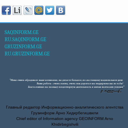
SAQINFORM.GE
RU.SAQINFORM.GE
GRUZINFORM.GE
RU.GRUZINFORM.GE
Главный редактор Информационно-аналитического агентства
Грузинформ Арно Хидирбегишвили
Chief editor of Information agency GEOINFORM Arno
Khidirbegishvili