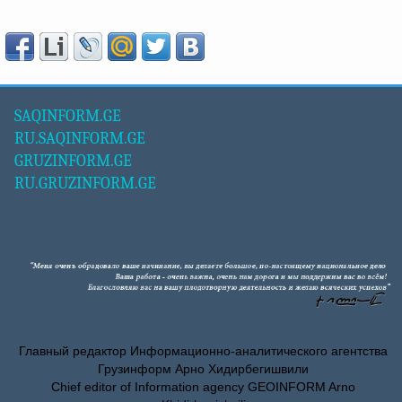
SAQINFORM.GE
RU.SAQINFORM.GE
GRUZINFORM.GE
RU.GRUZINFORM.GE
Главный редактор Информационно-аналитического агентства
Грузинформ Арно Хидирбегишвили
Chief editor of Information agency GEOINFORM Arno