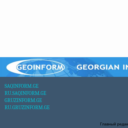
SAQINFORM.GE
RU.SAQINFORM.GE
GRUZINFORM.GE
RU.GRUZINFORM.GE
Главный редак