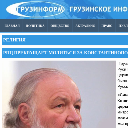
ГЛАВНАЯ
ПОЛИТИКА
ОБЩЕСТВО
АКТУАЛЬНО
ПРАВО
ПУБ
РЕЛИГИЯ
РПЦ ПРЕКРАЩАЕТ МОЛИТЬСЯ ЗА КОНСТАНТИНОП
Грузи
Руси
церк
было
Русск
«Син
Конс
церк
митр
моли
мы п