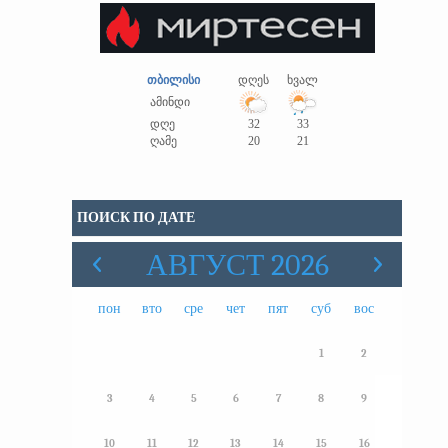
თბილისი
დღეს
ხვალ
ამინდი
დღე
32
33
ღამე
20
21
ПОИСК ПО ДАТЕ
АВГУСТ 2026
пон
вто
сре
чет
пят
суб
вос
1
2
3
4
5
6
7
8
9
10
11
12
13
14
15
16