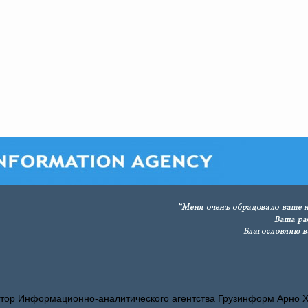
тор Информационно-аналитического агентства Грузинформ Арно 