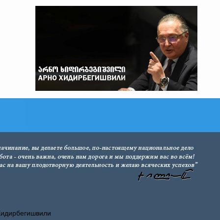
Хидирбегишвили