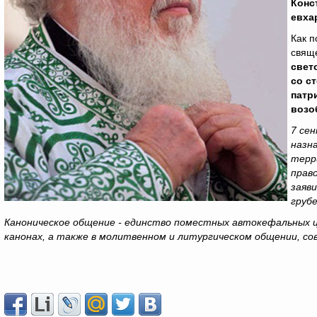
Конс
евха
Как п
свящ
свет
со с
патр
возо
7 се
назна
терр
прав
заяв
груб
Каноническое общение - единство поместных автокефальных це
канонах, а также в молитвенном и литургическом общении, с