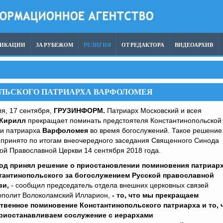
ЛИКАЦИИ
ЗА РУБЕЖОМ
РЕЛИГИЯ
ОТ РЕДАКТОРА
ВИДЕОАРХИВ
ОЛЬСКОГО ПАТРИАРХА ВАРФОЛОМЕЯ
я, 17 сентября,
ГРУЗИНФОРМ.
Патриарх Московский и всея
Кирилл
прекращает поминать предстоятеля Константинопольской
ви патриарха
Варфоломея
во время богослужений. Такое решение
 принято по итогам внеочередного заседания Священного Синода
ой Православной Церкви 14 сентября 2018 года.
од принял решение о приостановлении поминовения патриар
тантинопольского за богослужением Русской православной
ви,
- сообщил председатель отдела внешних церковных связей
ополит Волоколамский Илларион,
- то, что мы прекращаем
твенное поминовение Константинопольского патриарха и то, 
риостанавливаем сослужение с иерархами