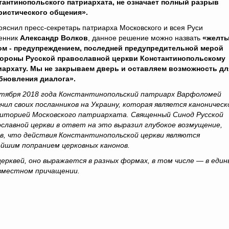
тантинопольского патриархата, не означает полный разрыв
ристического общения».
ояснил пресс-секретарь патриарха Московского и всея Руси
енник
Александр Волков
, данное решение можно назвать
«желт
ом - предупреждением, последней предупредительной мерой
тороны Русской православной церкви Константинопольскому
иархату. Мы не закрываем дверь и оставляем возможность дл
бновления диалога».
нтября 2018 года Константинопольский патриарх Варфоломей
чил своих посланников на Украину, которая является каноническ
иторией Московского патриархата. Священный Синод Русской
ославной церкви в ответ на это выразил глубокое возмущение,
ив, что действия Константинопольской церкви являются
ейшим попранием церковных канонов.
рквей, оно выражается в разных формах, в том числе — в един
овместном причащении.