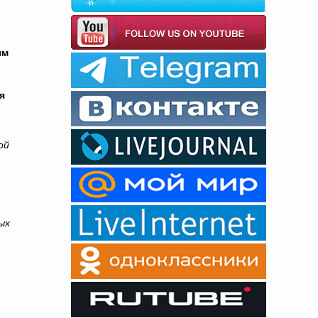
ым
я
ой
ых