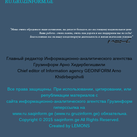
RU.GRUZINFORM.GE
Главный редактор Информационно-аналитического агентства
Грузинформ Арно Хидирбегишвили
Chief editor of Information agency GEOINFORM Arno
Khidirbegishvili
Все права защищены. При использовании, цитировании, или
републикации материалов с
сайта информационно-аналитического агентства Грузинформ
гиперссылка на
www.ru.saqinform.ge (www.ru.gruzinform.ge) обязательна.
Copyright © 2015 saqinform.ge All Rights Reserved.
Created by LEMONS