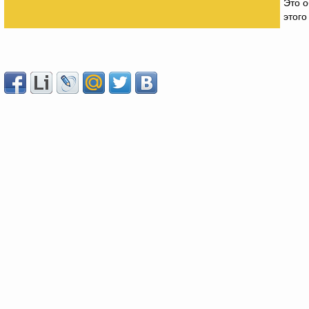
Это о
этого