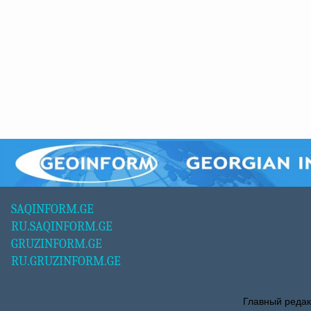
SAQINFORM.GE
RU.SAQINFORM.GE
GRUZINFORM.GE
RU.GRUZINFORM.GE
Главный редак