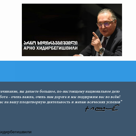
Хидирбегишвили