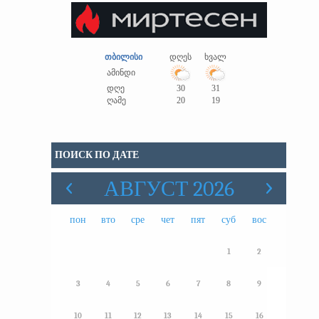
თბილისი
დღეს
ხვალ
ამინდი
დღე
30
31
ღამე
20
19
ПОИСК ПО ДАТЕ
АВГУСТ 2026
пон
вто
сре
чет
пят
суб
вос
1
2
3
4
5
6
7
8
9
10
11
12
13
14
15
16