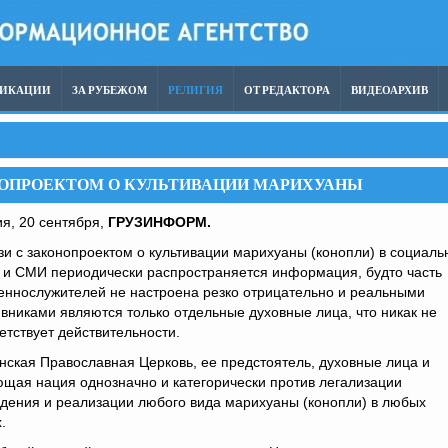
ЛИКАЦИИ
ЗА РУБЕЖОМ
РЕЛИГИЯ
ОТ РЕДАКТОРА
ВИДЕОАРХИВ
ОНОПРОЕКТОМ О КУЛЬТИВАЦИИ МАРИХУАНЫ
я, 20 сентября,
ГРУЗИНФОРМ.
зи с законопроектом о культивации марихуаны (конопли) в социаль
 и СМИ периодически распространяется информация, будто часть
еннослужителей не настроена резко отрицательно и реальными
вниками являются только отдельные духовные лица, что никак не
етствует действительности.
нская Православная Церковь, ее предстоятель, духовные лица и
щая нация однозначно и категорически против легализации
дения и реализации любого вида марихуаны (конопли) в любых
.