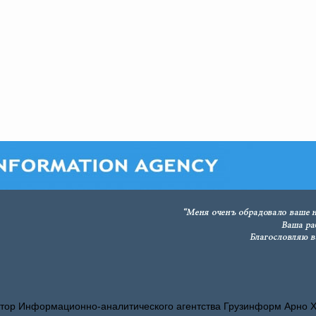
тор Информационно-аналитического агентства Грузинформ Арно 