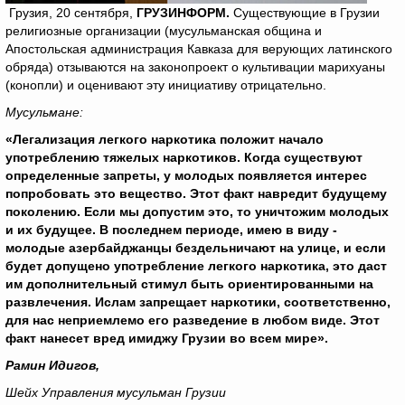
Грузия, 20 сентября,
ГРУЗИНФОРМ.
Существующие в Грузии
религиозные организации (мусульманская община и
Апостольская администрация Кавказа для верующих латинского
обряда) отзываются на законопроект о культивации марихуаны
(конопли) и оценивают эту инициативу отрицательно.
Мусульмане:
«Легализация легкого наркотика положит начало
употреблению тяжелых наркотиков. Когда существуют
определенные запреты, у молодых появляется интерес
попробовать это вещество. Этот факт навредит будущему
поколению. Если мы допустим это, то уничтожим молодых
и их будущее. В последнем периоде, имею в виду -
молодые азербайджанцы бездельничают на улице, и если
будет допущено употребление легкого наркотика, это даст
им дополнительный стимул быть ориентированными на
развлечения. Ислам запрещает наркотики, соответственно,
для нас неприемлемо его разведение в любом виде. Этот
факт нанесет вред имиджу Грузии во всем мире».
Рамин Идигов,
Шейх Управления мусульман Грузии