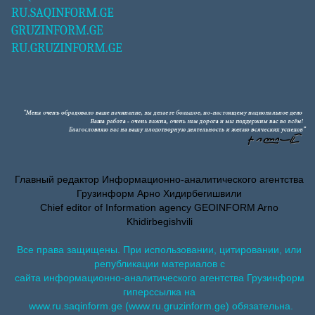
RU.SAQINFORM.GE
GRUZINFORM.GE
RU.GRUZINFORM.GE
Главный редактор Информационно-аналитического агентства
Грузинформ Арно Хидирбегишвили
Chief editor of Information agency GEOINFORM Arno
Khidirbegishvili
Все права защищены. При использовании, цитировании, или
републикации материалов с
сайта информационно-аналитического агентства Грузинформ
гиперссылка на
www.ru.saqinform.ge (www.ru.gruzinform.ge) обязательна.