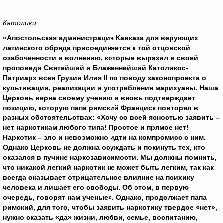
Католики:
«Апостольская администрация Кавказа для верующих
латинского обряда присоединяется к той отцовской
озабоченности и волнению, которые выразил в своей
проповеди Святейший и Блаженнейший Католикос-
Патриарх всея Грузии Илия II по поводу законопроекта о
культивации, реализации и употребления марихуаны. Наша
Церковь верна своему учению и вновь подтверждает
позицию, которую папа римский Франциск повторял в
разных обстоятельствах: «Хочу со всей ясностью заявить –
нет наркотикам любого типа! Простое и прямое нет!
Наркотик – зло и невозможно идти на компромисс с ним.
Однако Церковь не должна осуждать и покинуть тех, кто
оказался в пучине наркозависимости. Мы должны помнить,
что никакой легкий наркотик не может быть легким, так как
всегда оказывает отрицательное влияние на психику
человека и лишает его свободы. Об этом, в первую
очередь, говорят нам ученые». Однако, продолжает папа
римский, для того, чтобы заявить наркотику твердое «нет»,
нужно сказать «да» жизни, любви, семье, воспитанию,