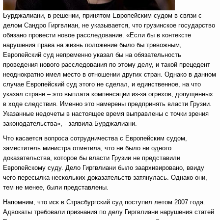
Бурджалиани, в решении, принятом Европейским судом в связи с
делом Сандро Гиргвлиан, не указывается, что грузинское государство
обязано провести новое расследование. «Если бы в контексте
нарушения права на жизнь положение было бы тревожным,
Европейский суд непременно указал бы на обязательность
проведения нового расследования по этому делу, и такой прецедент
неоднократно имел место в отношении других стран. Однако в данном
случае Европейский суд этого не сделал, и единственное, на что
указал стране – это выплата компенсации из-за огрехов, допущенных
в ходе следствия. Именно это намерены предпринять власти Грузии.
Указанные недочеты в настоящее время выправлены с точки зрения
законодательства», - заявила Бурджалиани.
Что касается вопроса сотрудничества с Европейским судом,
заместитель министра отметила, что не было ни одного
доказательства, которое бы власти Грузии не представили
Европейскому суду. Дело Гиргвлиани было заархивировано, ввиду
чего пересылка нескольких доказательств затянулась. Однако они,
тем не менее, были представлены.
Напомним, что иск в Страсбургский суд поступил летом 2007 года.
Адвокаты требовали признания по делу Гиргвлиани нарушения статей