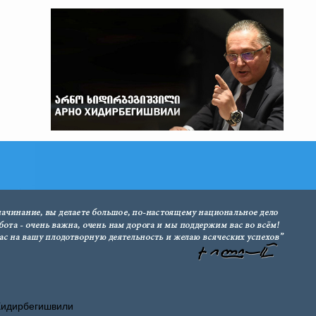
Хидирбегишвили