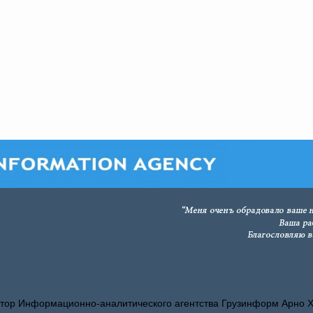
тор Информационно-аналитического агентства Грузинформ Арно 