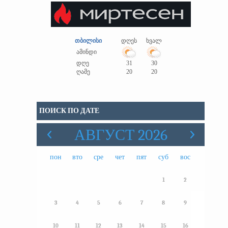
თბილისი
დღეს
ხვალ
ამინდი
დღე
31
30
ღამე
20
20
ПОИСК ПО ДАТЕ
АВГУСТ 2026
пон
вто
сре
чет
пят
суб
вос
1
2
3
4
5
6
7
8
9
10
11
12
13
14
15
16