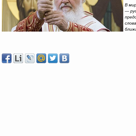
В ми
— ру
пред
слов
ближ