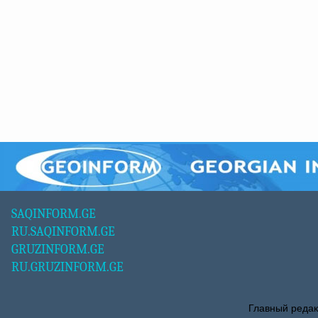
SAQINFORM.GE
RU.SAQINFORM.GE
GRUZINFORM.GE
RU.GRUZINFORM.GE
Главный редак