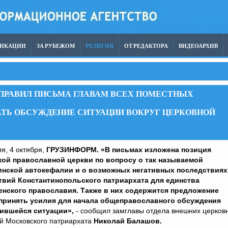
ЛИКАЦИИ
ЗА РУБЕЖОМ
РЕЛИГИЯ
ОТ РЕДАКТОРА
ВИДЕОАРХИВ
АПРАВИЛ ПИСЬМА ГЛАВАМ ВСЕХ ПОМЕСТНЫХ
ТЬ ОБСУЖДЕНИЕ СИТУАЦИИ ВОКРУГ ЦЕРКОВНОЙ
я, 4 октября,
ГРУЗИНФОРМ. «В письмах изложена позиция
кой православной церкви по вопросу о так называемой
инской автокефалии и о возможных негативных последствиях
твий Константинопольского патриархата для единства
енского православия. Также в них содержится предложение
принять усилия для начала общеправославного обсуждения
ившейся ситуации»,
- сообщил замглавы отдела внешних церков
й Московского патриархата
Николай Балашов.