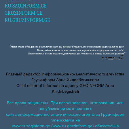
RU.SAQINFORM.GE
GRUZINFORM.GE
RU.GRUZINFORM.GE
Главный редактор Информационно-аналитического агентства
Грузинформ Арно Хидирбегишвили
Chief editor of Information agency GEOINFORM Arno
Khidirbegishvili
Все права защищены. При использовании, цитировании, или
републикации материалов с
сайта информационно-аналитического агентства Грузинформ
гиперссылка на
www.ru.saqinform.ge (www.ru.gruzinform.ge) обязательна.