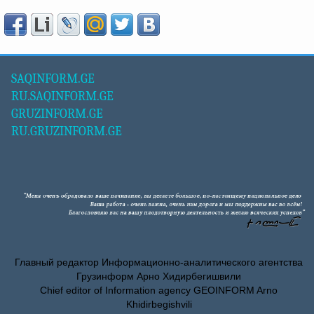
SAQINFORM.GE
RU.SAQINFORM.GE
GRUZINFORM.GE
RU.GRUZINFORM.GE
Главный редактор Информационно-аналитического агентства
Грузинформ Арно Хидирбегишвили
Chief editor of Information agency GEOINFORM Arno
Khidirbegishvili